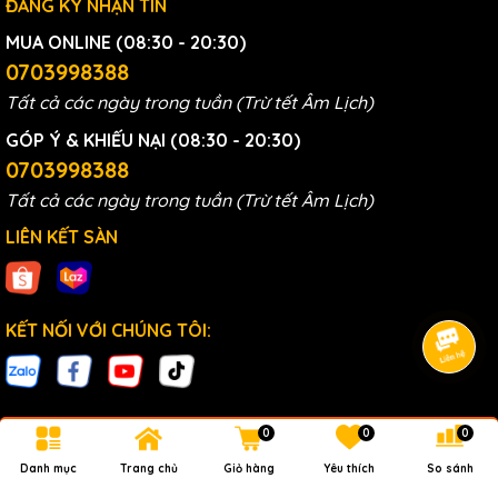
ĐĂNG KÝ NHẬN TIN
nghiệp.
Bình chứa vật liệu siêu bền, lớp lót trong bằng
MUA ONLINE (08:30 - 20:30)
nhựa ABS dùng trong y tế.
0703998388
Công nghệ mạ Bạc trong các bảng mạch điện
Tất cả các ngày trong tuần (Trừ tết Âm Lịch)
tử giúp tăng tuổi thọ và độ bên cao, van điện
GÓP Ý & KHIẾU NẠI (08:30 - 20:30)
tử được làm bằng sợi Polyphelylene Sunfua cực
0703998388
kỳ bền.
Tất cả các ngày trong tuần (Trừ tết Âm Lịch)
LIÊN KẾT SÀN
KẾT NỐI VỚI CHÚNG TÔI:
0
0
0
Bản quyền thuộc về
AquaHealth
.
Danh mục
Trang chủ
Giỏ hàng
Yêu thích
So sánh
Cung cấp bởi
Sapo