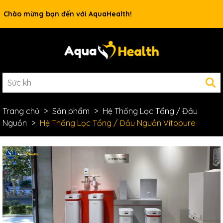
Rất nhiều ưu đãi và chương trình khuyến mãi đang chờ đợi
Chào mừng bạn đến với AquaHealth!
bạn
Trang chủ
Sản phẩm
Hệ Thống Lọc Tổng / Đầu
Nguồn
Hệ Thống Lọc Tổng / Đầu Nguồn Vitopure