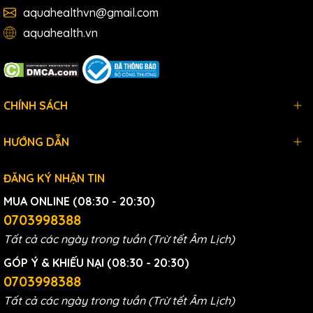
aquahealthvn@gmail.com
aquahealth.vn
CHÍNH SÁCH
HƯỚNG DẪN
Aquaphor tự hào là nhà sản xuất máy lọc nước lớn nhất
ĐĂNG KÝ NHẬN TIN
thế giới
MUA ONLINE (08:30 - 20:30)
0703998388
Các dòng Máy lọc nước
Tất cả các ngày trong tuần (Trừ tết Âm Lịch)
Aquaphor
GÓP Ý & KHIẾU NẠI (08:30 - 20:30)
0703998388
Tùy vào nhu cầu sử dụng cũng như vị trí lắp đặt mà
người dùng có thể tùy chọn kiểu máy lọc nước cho phù
Tất cả các ngày trong tuần (Trừ tết Âm Lịch)