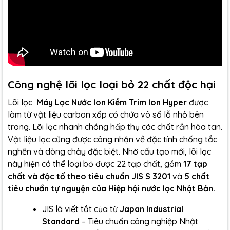
Công nghệ lõi lọc loại bỏ 22 chất độc hại
Lõi lọc
Máy Lọc Nước Ion Kiềm Trim Ion Hyper
được
làm từ vật liệu carbon xốp có chứa vô số lỗ nhỏ bên
trong. Lõi lọc nhanh chóng hấp thụ các chất rắn hòa tan.
Vật liệu lọc cũng được công nhận về đặc tính chống tắc
nghẽn và dòng chảy đặc biệt. Nhờ cấu tạo mới, lõi lọc
này hiện có thể loại bỏ được 22 tạp chất, gồm
17 tạp
chất và độc tố theo tiêu chuẩn JIS S 3201
và
5 chất
tiêu chuẩn tự nguyện của Hiệp hội nước lọc Nhật Bản.
JIS là viết tắt của từ
Japan Industrial
Standard
– Tiêu chuẩn công nghiệp Nhật