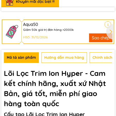
Khuyến mãi đặc biệt !!!
Aqua50
Giảm 50k giá trị đơn hàng >2000k
HSD: 31/12/2026
Sao chép
Mô tả sản phẩm
Hướng dẫn mua hàng
Chính sách b
Lõi Lọc Trim Ion Hyper - Cam
kết chính hãng, xuất xứ Nhật
Bản, giá tốt, miễn phí giao
hàng toàn quốc
Cấu tạo Lõi Lọc Trim Ion Hyper