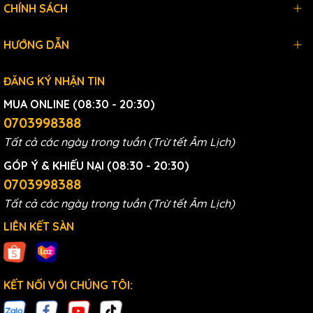
CHÍNH SÁCH
Việc thay lõi lọc định kỳ giúp bảo vệ các tấm điện cực
khỏi sự tổn hại do tạp chất tích tụ của máy Trim ion Neo,
HƯỚNG DẪN
Trim ion TI-9000. Lõi lọc mới và sạch sẽ (Lõi Lọc Máy Lọc
Nước Ion Kiềm Trim Ion Ti-9000, Trim Ion Neo,..). Giúp duy
ĐĂNG KÝ NHẬN TIN
trì hiệu suất hoạt động của máy điện giải và kéo dài tuổi
MUA ONLINE (08:30 - 20:30)
thọ của nó.
0703998388
Tất cả các ngày trong tuần (Trừ tết Âm Lịch)
GÓP Ý & KHIẾU NẠI (08:30 - 20:30)
0703998388
Tất cả các ngày trong tuần (Trừ tết Âm Lịch)
LIÊN KẾT SÀN
KẾT NỐI VỚI CHÚNG TÔI: