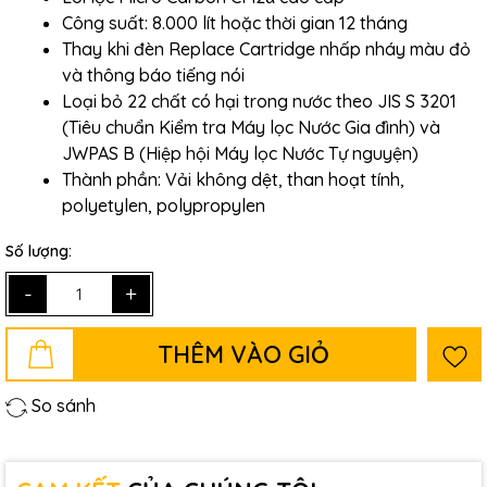
Công suất: 8.000 lít hoặc thời gian 12 tháng
Thay khi đèn Replace Cartridge nhấp nháy màu đỏ
và thông báo tiếng nói
Loại bỏ 22 chất có hại trong nước theo JIS S 3201
(Tiêu chuẩn Kiểm tra Máy lọc Nước Gia đình) và
JWPAS B (Hiệp hội Máy lọc Nước Tự nguyện)
Thành phần: Vải không dệt, than hoạt tính,
polyetylen, polypropylen
Số lượng:
-
+
THÊM VÀO GIỎ
So sánh