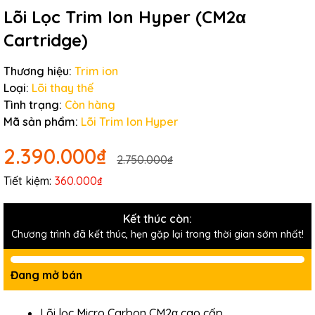
Lõi Lọc Trim Ion Hyper (CM2α
Cartridge)
Thương hiệu:
Trim ion
Loại:
Lõi thay thế
Tình trạng:
Còn hàng
Mã sản phẩm:
Lõi Trim Ion Hyper
2.390.000₫
2.750.000₫
Tiết kiệm:
360.000₫
Kết thúc còn:
Chương trình đã kết thúc, hẹn gặp lại trong thời gian sớm nhất!
Đang mở bán
Lõi lọc Micro Carbon CM2α cao cấp