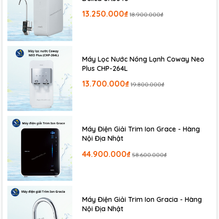
Lưu ý: Lõi lọc CM2α này không dành cho Trim Ion "CURE".
13.250.000₫
18.900.000₫
Máy Lọc Nước Nóng Lạnh Coway Neo
Plus CHP-264L
13.700.000₫
19.800.000₫
Máy Điện Giải Trim Ion Grace - Hàng
Nội Địa Nhật
44.900.000₫
58.600.000₫
Máy Điện Giải Trim Ion Gracia - Hàng
Nội Địa Nhật