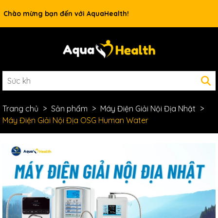
Rất nhiều ưu đãi và chương trình khuyến mãi đang chờ đợi
Chào mừng bạn đến với AquaHealth!
bạn
Trang chủ
Sản phẩm
Máy Điện Giải Nội Địa Nhật
Máy Điện Giải Nội Địa OSG Human Water