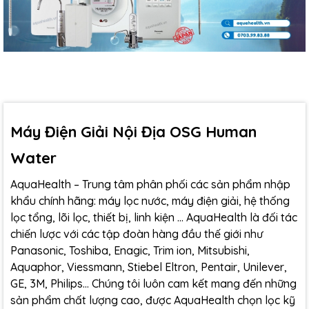
Máy Điện Giải Nội Địa OSG Human
Water
AquaHealth – Trung tâm phân phối các sản phẩm nhập
khẩu chính hãng: máy lọc nước, máy điện giải, hệ thống
lọc tổng, lõi lọc, thiết bị, linh kiện … AquaHealth là đối tác
chiến lược với các tập đoàn hàng đầu thế giới như
Panasonic, Toshiba, Enagic, Trim ion, Mitsubishi,
Aquaphor, Viessmann, Stiebel Eltron, Pentair, Unilever,
GE, 3M, Philips... Chúng tôi luôn cam kết mang đến những
sản phẩm chất lượng cao, được AquaHealth chọn lọc kỹ