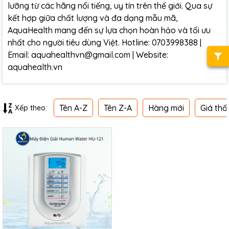
lưỡng từ các hãng nổi tiếng, uy tín trên thế giới. Qua sự
kết hợp giữa chất lượng và đa dạng mẫu mã,
AquaHealth mang đến sự lựa chọn hoàn hảo và tối ưu
nhất cho người tiêu dùng Việt. Hotline: 0703998388 |
Email: aquahealthvn@gmail.com | Website:
aquahealth.vn
Tên A-Z
Tên Z-A
Hàng mới
Giá thấ
Xếp theo: