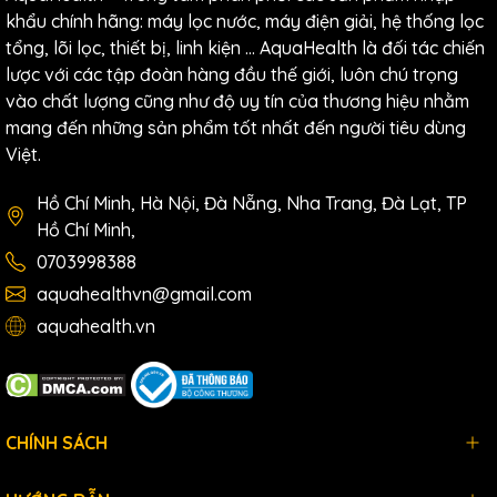
khẩu chính hãng: máy lọc nước, máy điện giải, hệ thống lọc
tổng, lõi lọc, thiết bị, linh kiện … AquaHealth là đối tác chiến
lược với các tập đoàn hàng đầu thế giới, luôn chú trọng
vào chất lượng cũng như độ uy tín của thương hiệu nhằm
mang đến những sản phẩm tốt nhất đến người tiêu dùng
Việt.
Hồ Chí Minh, Hà Nội, Đà Nẵng, Nha Trang, Đà Lạt, TP
Hồ Chí Minh,
0703998388
aquahealthvn@gmail.com
aquahealth.vn
CHÍNH SÁCH