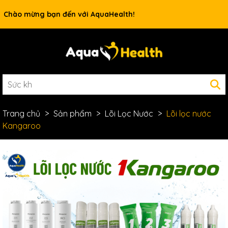
Rất nhiều ưu đãi và chương trình khuyến mãi đang chờ đợi
Chào mừng bạn đến với AquaHealth!
bạn
Trang chủ
Sản phẩm
Lõi Lọc Nước
Lõi lọc nước
Kangaroo