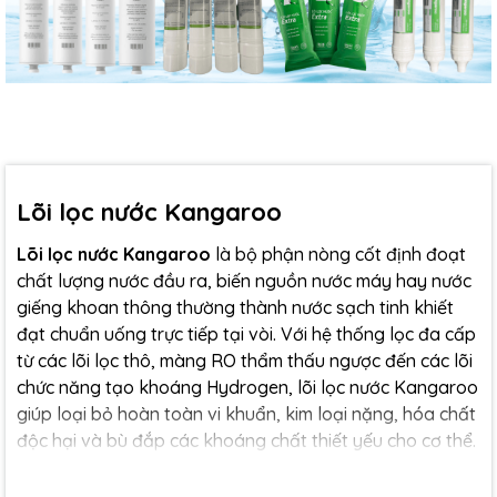
Lõi lọc nước Kangaroo
Lõi lọc nước Kangaroo
là bộ phận nòng cốt định đoạt
chất lượng nước đầu ra, biến nguồn nước máy hay nước
giếng khoan thông thường thành nước sạch tinh khiết
đạt chuẩn uống trực tiếp tại vòi. Với hệ thống lọc đa cấp
từ các lõi lọc thô, màng RO thẩm thấu ngược đến các lõi
chức năng tạo khoáng Hydrogen, lõi lọc nước Kangaroo
giúp loại bỏ hoàn toàn vi khuẩn, kim loại nặng, hóa chất
độc hại và bù đắp các khoáng chất thiết yếu cho cơ thể.
Việc lựa chọn và thay thế lõi lọc nước Kangaroo chính
hãng tại AquaHealth không chỉ giúp các bà nội trợ bảo