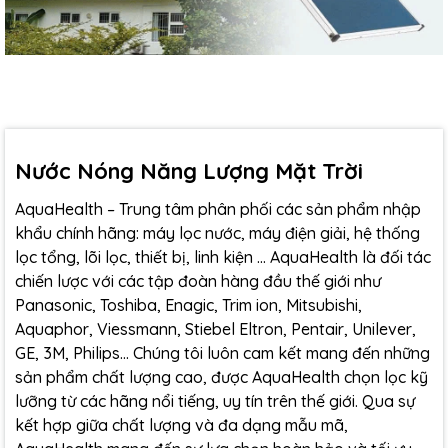
Nước Nóng Năng Lượng Mặt Trời
AquaHealth – Trung tâm phân phối các sản phẩm nhập
khẩu chính hãng: máy lọc nước, máy điện giải, hệ thống
lọc tổng, lõi lọc, thiết bị, linh kiện … AquaHealth là đối tác
chiến lược với các tập đoàn hàng đầu thế giới như
Panasonic, Toshiba, Enagic, Trim ion, Mitsubishi,
Aquaphor, Viessmann, Stiebel Eltron, Pentair, Unilever,
GE, 3M, Philips... Chúng tôi luôn cam kết mang đến những
sản phẩm chất lượng cao, được AquaHealth chọn lọc kỹ
lưỡng từ các hãng nổi tiếng, uy tín trên thế giới. Qua sự
kết hợp giữa chất lượng và đa dạng mẫu mã,