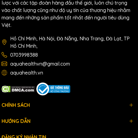
lược với các tập đoàn hàng đầu thế giới, luôn chú trọng
vào chất lượng cũng như độ uy tín của thương hiệu nhằm
mang đến những sản phẩm tốt nhất đến người tiêu dùng
Việt.
Hồ Chí Minh, Hà Nội, Đà Nẵng, Nha Trang, Đà Lạt, TP
Hồ Chí Minh,
0703998388
aquahealthvn@gmail.com
aquahealth.vn
CHÍNH SÁCH
HƯỚNG DẪN
ĐĂNG KÝ NHẬN TIN