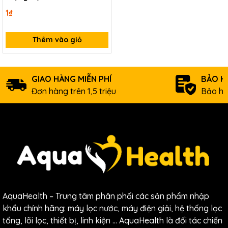
Solerio
1₫
Thêm vào giỏ
GIAO HÀNG MIỄN PHÍ
BẢO H
Đơn hàng trên 1,5 triệu
Bảo hà
AquaHealth – Trung tâm phân phối các sản phẩm nhập
khẩu chính hãng: máy lọc nước, máy điện giải, hệ thống lọc
tổng, lõi lọc, thiết bị, linh kiện … AquaHealth là đối tác chiến