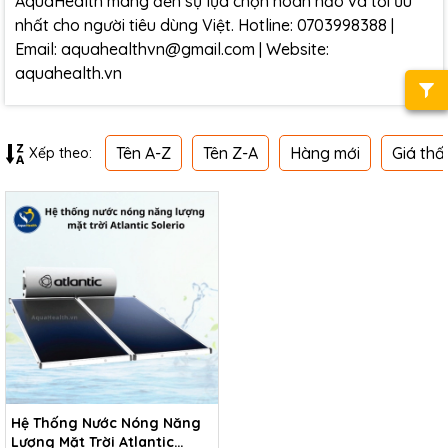
AquaHealth mang đến sự lựa chọn hoàn hảo và tối ưu
nhất cho người tiêu dùng Việt. Hotline: 0703998388 |
Email: aquahealthvn@gmail.com | Website:
aquahealth.vn
Tên A-Z
Tên Z-A
Hàng mới
Giá thấ
Xếp theo:
Hệ Thống Nước Nóng Năng
Lượng Mặt Trời Atlantic