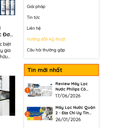
Giải pháp
Tin tức
y
Liên hệ
c Đơn
Hướng dẫn kỹ thuật
c biệt
Câu hỏi thường gặp
ay gia
 hữu
Tin mới nhất
Review Máy Lọc
Nước Philips Có
1
Đáng Mua Cho Gia
17/06/2026
Đình Năm 2026
Máy Lọc Nước Quận
2 - Địa Chỉ Uy Tín
2
Cho Mua Sắm
26/01/2026
Online