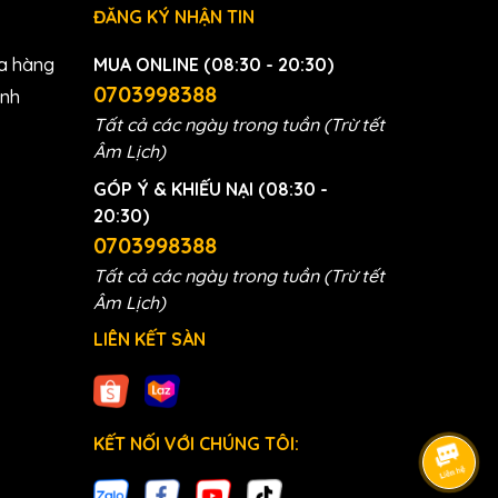
ĐĂNG KÝ NHẬN TIN
a hàng
MUA ONLINE (08:30 - 20:30)
0703998388
anh
Tất cả các ngày trong tuần (Trừ tết
Âm Lịch)
GÓP Ý & KHIẾU NẠI (08:30 -
20:30)
0703998388
Tất cả các ngày trong tuần (Trừ tết
Âm Lịch)
LIÊN KẾT SÀN
KẾT NỐI VỚI CHÚNG TÔI: