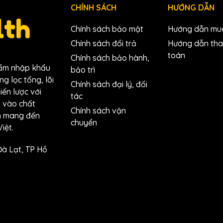
CHÍNH SÁCH
HƯỚNG DẪN
Chính sách bảo mật
Hướng dẫn mu
Chính sách đổi trả
Hướng dẫn th
toán
Chính sách bảo hành,
hẩm nhập khẩu
bảo trì
g lọc tổng, lõi
Chính sách đại lý, đối
hiến lược với
tác
g vào chất
Chính sách vận
ằm mang đến
chuyển
iệt.
Đà Lạt, TP Hồ