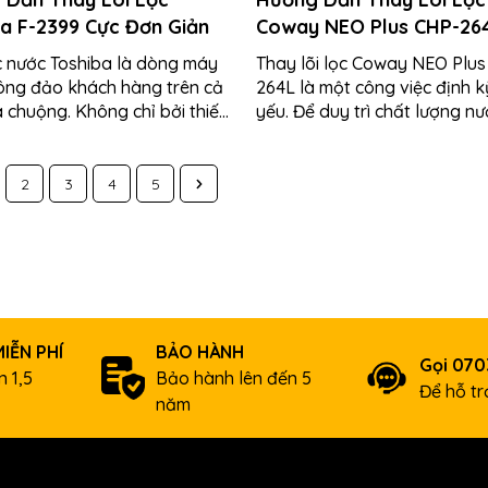
a F-2399 Cực Đơn Giản
Coway NEO Plus CHP-264
Tiết
c nước Toshiba là dòng máy
Thay lõi lọc Coway NEO Plus
ông đảo khách hàng trên cả
264L là một công việc định kỳ
 chuộng. Không chỉ bởi thiết
yếu. Để duy trì chất lượng nư
 trọng, tinh tế, mà còn bởi
khiết. Bảo vệ sức khỏe gia đìn
2
3
4
5
IỄN PHÍ
BẢO HÀNH
Gọi 07
 1,5
Bảo hành lên đến 5
Để hỗ t
năm