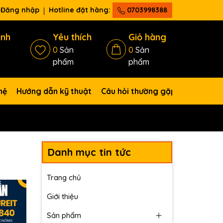
Đăng nhập
Hotline đặt hàng:
0703998388
ánh
Yêu thích
Giỏ hàng
0
Sản
0
Sản
phẩm
phẩm
hệ
Hướng dẫn kỹ thuật
Câu hỏi thường gặp
Danh mục tin tức
Trang chủ
Giới thiệu
Sản phẩm