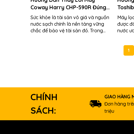
Coway Harry CHP-590R Đúng
Toshib
Chuẩn
Sức khỏe là tài sản vô giá và nguồn
Máy lọ
nước sạch chính là nền tảng vững
được đ
chắc để bảo vệ tài sản đó. Trong
nước ưa
bối cảnh ô nhiễm nguồn nước...
kế sang
sự...
1
CHÍNH
GIAO HÀNG M
Đơn hàng trên
SÁCH:
triệu