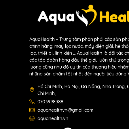
AquaHealth – Trung tâm phân phối các sản p
chính hãng: máy lọc nước, máy điện giải, hệ thốn
lọc, thiết bị, linh kiện … AquaHealth là đối tác c
các tập đoàn hàng đầu thế giới, luôn chú trọn
lượng cũng như độ uy tín của thương hiệu nh
những sản phẩm tốt nhất đến người tiêu dùng V
Hồ Chí Minh, Hà Nội, Đà Nẵng, Nha Trang, 
Chí Minh,
0703998388
aquahealthvn@gmail.com
aquahealth.vn