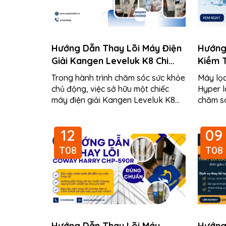
Hướng Dẫn Thay Lõi Máy Điện
Hướng
Giải Kangen Leveluk K8 Chi
Kiềm 
Tiết
Cần T
Trong hành trình chăm sóc sức khỏe
Máy lọc
chủ động, việc sở hữu một chiếc
Hyper l
máy điện giải Kangen Leveluk K8
chăm só
chính là một quyết định thông minh
trong n
của các gia...
nhiên, s
12
09
T08
T08
Hướng Dẫn Thay Lõi Máy
Hướng