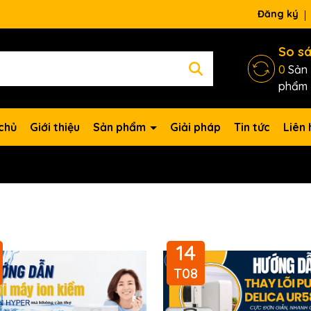
Đăng ký
So s
0
Sản
phẩm
chủ
Giới thiệu
Sản phẩm
Giải pháp
Tin tức
Liên 
14
T08