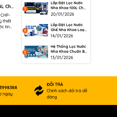
Lắp Đặt Lọc Nước
L Chi
Nha Khoa 100L Cho
3
Phòng Khám Thế Hệ
20/01/2026
 CHP-
Mới
 thiết
Lắp Đặt Lọc Nước
ớc tinh
Ghế Nha Khoa Loại
4
h và...
Bỏ Biofilm
14/01/2026
Hệ Thống Lọc Nước
Nha Khoa Chuẩn Bộ
5
Y Tế 2026
13/01/2026
ĐỔI TRẢ
03998388
Chính sách đổi trả dễ
rợ ngay
dàng