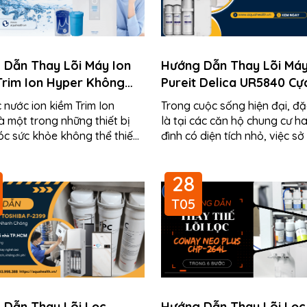
 Dẫn Thay Lõi Máy Ion
Hướng Dẫn Thay Lõi Má
Trim Ion Hyper Không
Pureit Delica UR5840 Cự
hợ
Giản
 nước ion kiềm Trim Ion
Trong cuộc sống hiện đại, đặ
à một trong những thiết bị
là tại các căn hộ chung cư h
c sức khỏe không thể thiếu
đình có diện tích nhỏ, việc sở
hiều gia đình hiện đại. Tuy
một chiếc máy lọc nước nhỏ...
au...
28
T05
 Dẫn Thay Lõi Lọc
Hướng Dẫn Thay Lõi Lọc