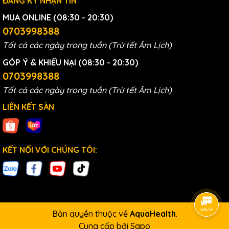
ĐĂNG KÝ NHẬN TIN
MUA ONLINE (08:30 - 20:30)
0703998388
Tất cả các ngày trong tuần (Trừ tết Âm Lịch)
GÓP Ý & KHIẾU NẠI (08:30 - 20:30)
0703998388
Tất cả các ngày trong tuần (Trừ tết Âm Lịch)
LIÊN KẾT SÀN
KẾT NỐI VỚI CHÚNG TÔI:
Bản quyền thuộc về
AquaHealth
.
Cung cấp bởi
Sapo