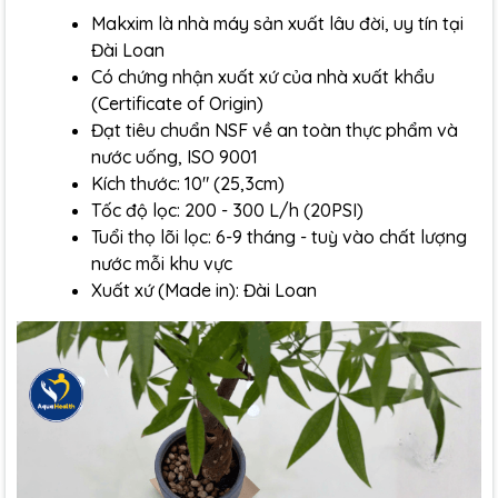
Makxim là nhà máy sản xuất lâu đời, uy tín tại
Đài Loan
Có chứng nhận xuất xứ của nhà xuất khẩu
(Certificate of Origin)
Đạt tiêu chuẩn NSF về an toàn thực phẩm và
nước uống, ISO 9001
Kích thước: 10" (25,3cm)
Tốc độ lọc: 200 - 300 L/h (20PSI)
Tuổi thọ lõi lọc: 6-9 tháng - tuỳ vào chất lượng
nước mỗi khu vực
Xuất xứ (Made in): Đài Loan