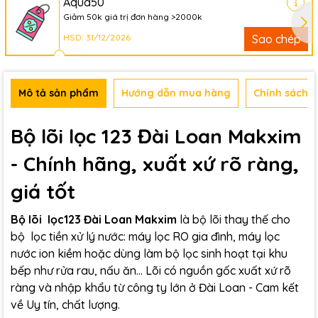
Aqua50
Giảm 50k giá trị đơn hàng >2000k
HSD: 31/12/2026
Sao chép
Mô tả sản phẩm
Hướng dẫn mua hàng
Chính sách b
Bộ lõi lọc 123 Đài Loan Makxim
- Chính hãng, xuất xứ rõ ràng,
giá tốt
Bộ lõi lọc123 Đài Loan Makxim
là bộ lõi thay thế cho
bộ lọc tiền xử lý nước: máy lọc RO gia đình, máy lọc
nước ion kiềm hoặc dùng làm bộ lọc sinh hoạt tại khu
bếp như rửa rau, nấu ăn... Lõi có nguồn gốc xuất xứ rõ
ràng và nhập khẩu từ công ty lớn ở Đài Loan - Cam kết
về Uy tín, chất lượng.