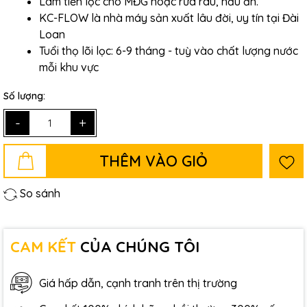
Làm tiền lọc cho MĐG hoặc rửa rau, nấu ăn.
KC-FLOW là nhà máy sản xuất lâu đời, uy tín tại Đài
Loan
Tuổi thọ lõi lọc: 6-9 tháng - tuỳ vào chất lượng nước
mỗi khu vực
Số lượng:
-
+
THÊM VÀO GIỎ
So sánh
CAM KẾT
CỦA CHÚNG TÔI
Giá hấp dẫn, cạnh tranh trên thị trường