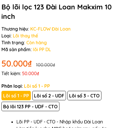
Bộ lõi lọc 123 Đài Loan Makxim 10
inch
Thương hiệu:
KC-FLOW Đài Loan
Loại:
Lõi thay thế
Tình trạng:
Còn hàng
Mã sản phẩm:
lõi PP DL
50.000₫
100.000₫
Tiết kiệm:
50.000₫
Phân loại:
Lõi số 1 - PP
Lõi số 1 - PP
Lõi số 2 - UDF
Lõi số 3 - CTO
Bộ lõi 123 PP - UDF - CTO
Lõi PP - UDF - CTO - Nhập khẩu Đài Loan