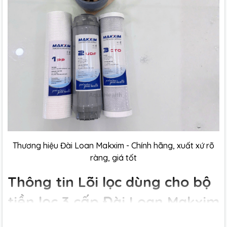
Thương hiệu Đài Loan Makxim - Chính hãng, xuất xứ rõ
ràng, giá tốt
Thông tin Lõi lọc dùng cho bộ
tiền lọc 3 cấp Đài Loan Makxim
Lõi số 1:
PP Sợi nén Polypropylen: Lọc tạp chất,