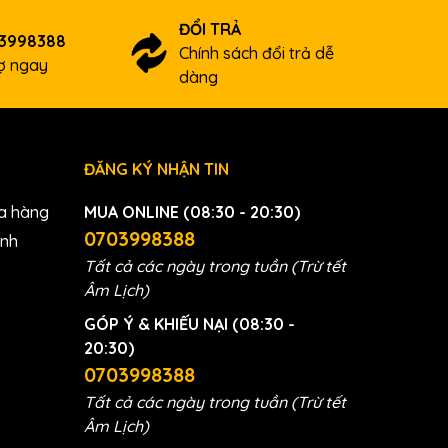
ĐỔI TRẢ
03998388
Chính sách đổi trả dễ
lượng
rợ ngay
dàng
guy cơ
ĐĂNG KÝ NHẬN TIN
a hàng
MUA ONLINE (08:30 - 20:30)
g mại.
0703998388
anh
gon
Tất cả các ngày trong tuần (Trừ tết
Âm Lịch)
ho sức
GÓP Ý & KHIẾU NẠI (08:30 -
20:30)
 và
0703998388
gồm
Tất cả các ngày trong tuần (Trừ tết
Âm Lịch)