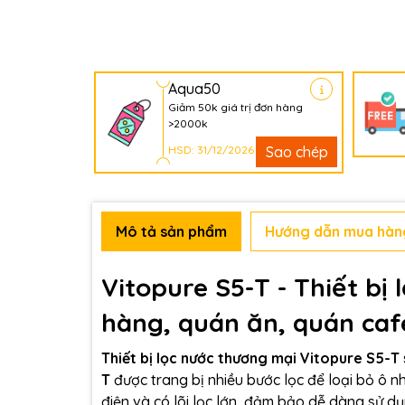
Aqua50
Giảm 50k giá trị đơn hàng
>2000k
HSD: 31/12/2026
Sao chép
Mô tả sản phẩm
Hướng dẫn mua hàn
Vitopure S5-T - Thiết bị
hàng, quán ăn, quán cafe
Thiết bị lọc nước thương mại Vitopure S5-T
T
được trang bị nhiều bước lọc để loại bỏ ô n
điện và có lõi lọc lớn, đảm bảo dễ dàng sử dụ