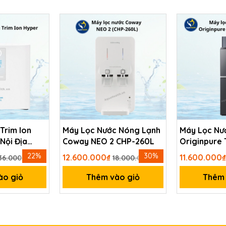
 Trim Ion
Máy Lọc Nước Nóng Lạnh
Máy Lọc Nư
Nội Địa
Coway NEO 2 CHP-260L
Originpure
tế thiết bị lọc nước thương mại Vitopure S5-T
W2399SVN
22%
30%
12.600.000₫
11.600.000
36.000.000₫
18.000.000₫
 gia đình, thương mại
ào giỏ
Thêm vào giỏ
Thêm 
g ống từ nhà máy đến người tiêu dùng thường gặp phải một s