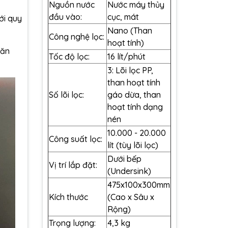
Nguồn nước
Nước máy thủy
đầu vào:
cục, mát
ới quy
Nano (Than
Công nghệ lọc:
hoạt tính)
 ăn
Tốc độ lọc:
16 lít/phút
3: Lõi lọc PP,
than hoạt tính
Số lõi lọc:
gáo dừa, than
hoạt tính dạng
nén
10.000 - 20.000
Công suất lọc:
lít (tùy lõi lọc)
Dưới bếp
Vị trí lắp đặt:
(Undersink)
475x100x300mm
Kích thước
(Cao x Sâu x
Rộng)
Trọng lượng:
4,3 kg