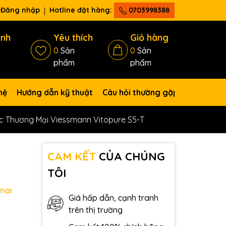
Đăng nhập
Hotline đặt hàng:
0703998388
ánh
Yêu thích
Giỏ hàng
0
Sản
0
Sản
phẩm
phẩm
hệ
Hướng dẫn kỹ thuật
Câu hỏi thường gặp
ớc Thương Mại Viessmann Vitopure S5-T
CAM KẾT
CỦA CHÚNG
TÔI
mại
Giá hấp dẫn, cạnh tranh
trên thị trường