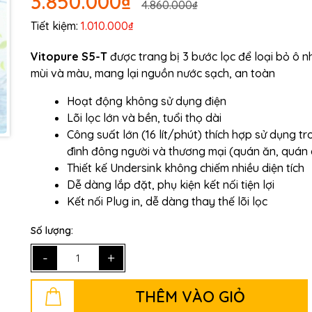
3.850.000₫
Mã giảm giá:
4.860.000₫
Tiết kiệm:
1.010.000₫
Ngày hết hạn:
Vitopure S5-T
được trang bị 3 bước lọc để loại bỏ ô n
Điều kiện:
mùi và màu, mang lại nguồn nước sạch, an toàn
Hoạt động không sử dụng điện
Lõi lọc lớn và bền, tuổi thọ dài
Công suất lớn (16 lít/phút) thích hợp sử dụng tr
đình đông người và thương mại (quán ăn, quán c
Thiết kế Undersink không chiếm nhiều diện tích
Dễ dàng lắp đặt, phụ kiện kết nối tiện lợi
Kết nối Plug in, dễ dàng thay thế lõi lọc
Số lượng:
-
+
THÊM VÀO GIỎ