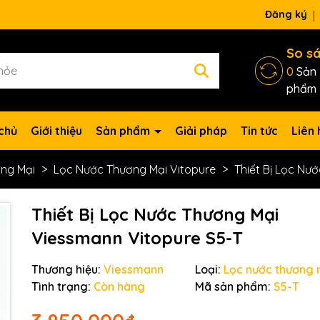
ng chờ đợi bạn
Đăng ký
So s
0
Sản
phẩm
chủ
Giới thiệu
Sản phẩm
Giải pháp
Tin tức
Liên 
ng Mại
Lọc Nước Thương Mại Vitopure
Thiết Bị Lọc Nư
Thiết Bị Lọc Nước Thương Mại
Viessmann Vitopure S5-T
Thương hiệu:
Viessmann
Loại:
Lọc nước thương 
Tình trạng:
Còn hàng
Mã sản phẩm:
S5-T