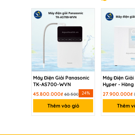
Máy Điện Giải Panasonic
Máy Điện Giải
TK-AS700-WVN
Hyper - Hàng 
Hình ảnh lắp đặt thực 
Nhật Bản
24%
45.800.000₫
27.900.000₫
60.500.000₫
Sự cần thiết của thiết bị lọc nước
Thêm vào giỏ
Thêm v
Tại nước ta, quá trình dẫn nước qua hệ thốn
đề không mong muốn như:
Đường ống bị nứt hoặc vỡ