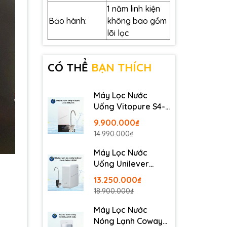
1 năm linh kiện
Bảo hành:
không bao gồm
lõi lọc
CÓ THỂ
BẠN THÍCH
Máy Lọc Nước
Uống Vitopure S4-
RO-400G Pro -
9.900.000₫
Thương Hiệu Đức
14.990.000₫
Máy Lọc Nước
Uống Unilever
Pureit Delica
13.250.000₫
UR5840
18.900.000₫
Máy Lọc Nước
Nóng Lạnh Coway