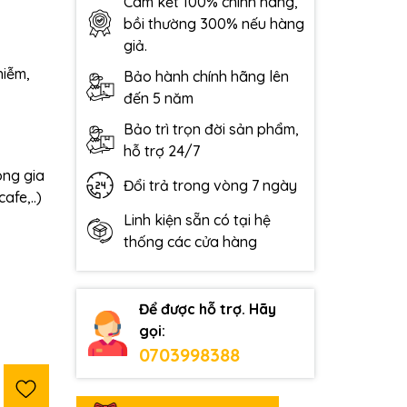
Cam kết 100% chính hãng,
bồi thường 300% nếu hàng
giả.
hiễm,
Bảo hành chính hãng lên
đến 5 năm
Bảo trì trọn đời sản phẩm,
hỗ trợ 24/7
ong gia
Đổi trả trong vòng 7 ngày
afe,..)
Linh kiện sẵn có tại hệ
thống các cửa hàng
Để được hỗ trợ. Hãy
gọi:
0703998388