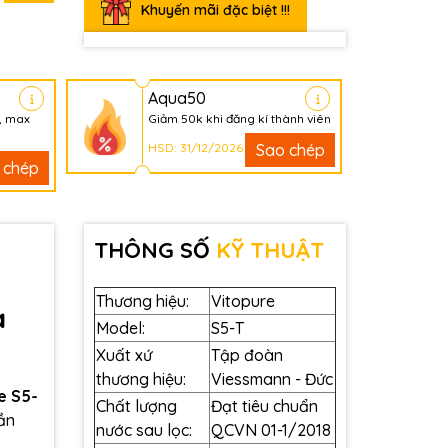
Khuyến mãi đặc biệt !!!
Aqua50
, max
Giảm 50k khi đăng kí thành viên
HSD: 31/12/2026
Sao chép
 chép
THÔNG SỐ
KỸ THUẬT
Thương hiệu:
Vitopure
à
Model:
S5-T
Xuất xứ
Tập đoàn
thương hiệu:
Viessmann - Đức
e S5-
Chất lượng
Đạt tiêu chuẩn
ần
nước sau lọc:
QCVN 01-1/2018