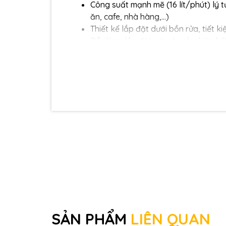
Công suất mạnh mẽ (16 lít/phút) lý
ăn, cafe, nhà hàng,…)
Thiết kế lắp đặt dưới bồn rửa, tiết 
Dễ dàng lắp đặt với các phụ kiện kết 
SẢN PHẨM
LIÊN QUAN