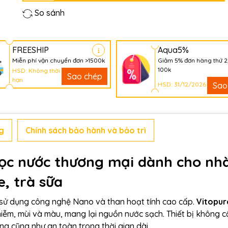
So sánh
FREESHIP
Aqua5%
Miễn phí vận chuyển đơn >1500k
Giảm 5% đơn hàng thứ 2
100k
HSD: Không thời
Sao chép
hạn
HSD: 31/12/2026
Sao
g
Chính sách bảo hành và bảo trì
 lọc nước thương mại dành cho nh
, trà sữa
sử dụng công nghệ Nano và than hoạt tính cao cấp.
Vitopur
hiễm, mùi và màu, mang lại nguồn nước sạch. Thiết bị không c
ng cũng như an toàn trong thời gian dài.