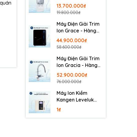
(quán
Neo Plus CHP-264L
13.700.000₫
19.800.000₫
Máy Điện Giải Trim
Ion Grace - Hàng
Nội Địa Nhật
44.900.000₫
58.600.000₫
Máy Điện Giải Trim
Ion Gracia - Hàng
Nội Địa Nhật
52.900.000₫
76.000.000₫
Máy Ion Kiềm
Kangen Leveluk
SD501DX
1₫