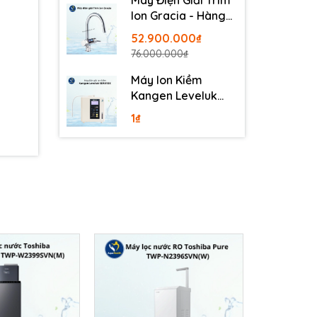
Máy Điện Giải Trim
Ion Gracia - Hàng
Nội Địa Nhật
52.900.000₫
76.000.000₫
Máy Ion Kiềm
Kangen Leveluk
SD501DX
1₫
ế lõi
ồng hồ
à ấn