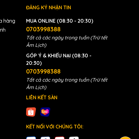
ĐĂNG KÝ NHẬN TIN
a hàng
MUA ONLINE (08:30 - 20:30)
0703998388
anh
Tất cả các ngày trong tuần (Trừ tết
Âm Lịch)
GÓP Ý & KHIẾU NẠI (08:30 -
20:30)
0703998388
Tất cả các ngày trong tuần (Trừ tết
Âm Lịch)
LIÊN KẾT SÀN
n?
an
KẾT NỐI VỚI CHÚNG TÔI: