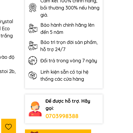
Cam kết 100% chính hãng,
bồi thường 300% nếu hàng
giả.
rystal
Bảo hành chính hãng lên
l Eco
đến 5 năm
 trắng
Bảo trì trọn đời sản phẩm,
hỗ trợ 24/7
 vào độ
Đổi trả trong vòng 7 ngày
lstoi 2b,
Linh kiện sẵn có tại hệ
thống các cửa hàng
Để được hỗ trợ. Hãy
gọi:
0703998388