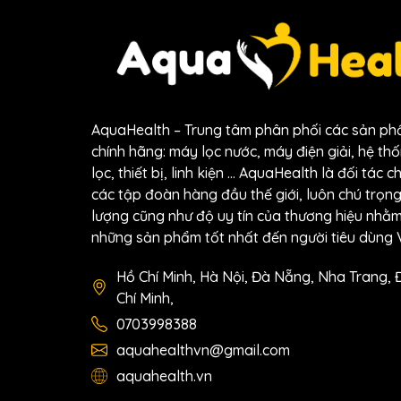
AquaHealth – Trung tâm phân phối các sản p
chính hãng: máy lọc nước, máy điện giải, hệ thốn
lọc, thiết bị, linh kiện … AquaHealth là đối tác c
các tập đoàn hàng đầu thế giới, luôn chú trọn
lượng cũng như độ uy tín của thương hiệu nh
những sản phẩm tốt nhất đến người tiêu dùng V
Hồ Chí Minh, Hà Nội, Đà Nẵng, Nha Trang, 
Chí Minh,
Tại sao cần phải thay t
0703998388
Việc thay lõi lọc nước đúng hạn không chỉ gi
aquahealthvn@gmail.com
trọng:
aquahealth.vn