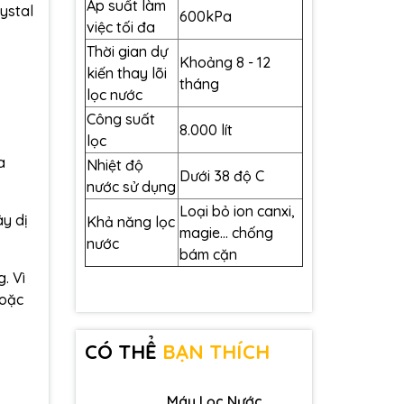
Áp suất làm
ystal
600kPa
việc tối đa
Thời gian dự
Khoảng 8 - 12
kiến ​​thay lõi
tháng
lọc nước
Công suất
8.000 lít
lọc
a
Nhiệt độ
Dưới 38 độ C
nước sử dụng
Loại bỏ ion canxi,
y dị
Khả năng lọc
magie... chống
nước
bám cặn
. Vì
hoặc
CÓ THỂ
BẠN THÍCH
Máy Lọc Nước