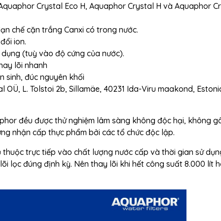
 Aquaphor Crystal Eco H, Aquaphor Crystal H và Aquaphor Cr
ạn chế cặn trắng Canxi có trong nước.
đổi ion.
ử dụng (tuỳ vào độ cứng của nước).
hay lõi nhanh
n sinh, đúc nguyên khối
al OÜ,
L. Tolstoi 2b, Sillamäe, 40231 Ida-Viru maakond, Estoni
aphor đều được thử nghiệm lâm sàng không độc hại, không gâ
ứng nhận cấp thực phẩm bởi các tổ chức độc lập.
thuộc trực tiếp vào chất lượng nước cấp và thời gian sử dụng
lõi lọc đúng định kỳ. Nên thay lõi khi hết công suất 8.000 lít 