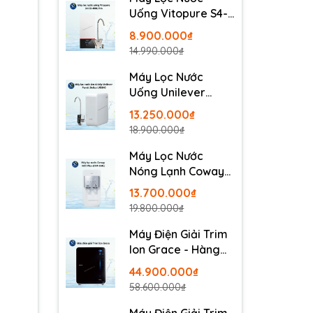
Uống Vitopure S4-
RO-400G Pro -
8.900.000₫
Thương Hiệu Đức
14.990.000₫
Máy Lọc Nước
Uống Unilever
Pureit Delica
13.250.000₫
UR5840
18.900.000₫
Máy Lọc Nước
Nóng Lạnh Coway
Neo Plus CHP-264L
13.700.000₫
19.800.000₫
Máy Điện Giải Trim
Ion Grace - Hàng
Nội Địa Nhật
44.900.000₫
58.600.000₫