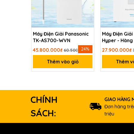
LƯU Ý! Vặn lõi lọc không đủ chặt đến vị trí cu
đến thứ tự lắp lõi lọc.
Máy Điện Giải Panasonic
Máy Điện Giải
TK-AS700-WVN
Hyper - Hàng 
Nhật Bản
24%
45.800.000₫
27.900.000₫
60.500.000₫
Thêm vào giỏ
Thêm v
CHÍNH
GIAO HÀNG M
Đơn hàng trên
SÁCH:
triệu
Hướng dẫn tái sinh lõi l