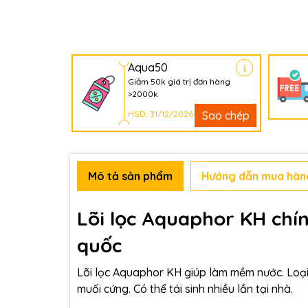
Aqua50
Giảm 50k giá trị đơn hàng
>2000k
HSD: 31/12/2026
Sao chép
Mô tả sản phẩm
Hướng dẫn mua hàn
Lõi lọc Aquaphor KH chín
quốc
Lõi lọc Aquaphor KH giúp làm mềm nước. Loạ
muối cứng. Có thể tái sinh nhiều lần tại nhà.