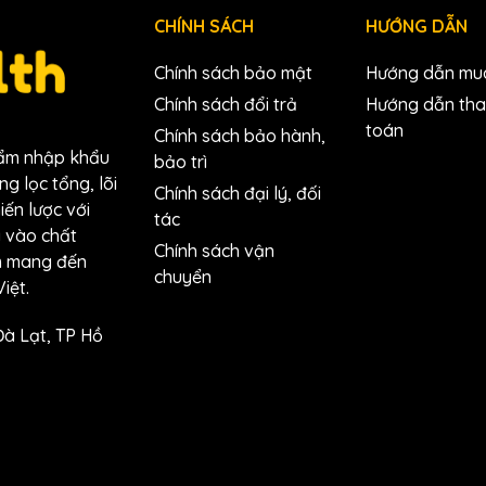
CHÍNH SÁCH
HƯỚNG DẪN
Chính sách bảo mật
Hướng dẫn mu
Chính sách đổi trả
Hướng dẫn th
toán
Chính sách bảo hành,
hẩm nhập khẩu
bảo trì
g lọc tổng, lõi
Chính sách đại lý, đối
hiến lược với
tác
g vào chất
Chính sách vận
ằm mang đến
chuyển
iệt.
Đà Lạt, TP Hồ
hế lõi lọc nước Aquaphor đúng hạ
úp đảm bảo nguồn nước sạch mà còn mang lại nhiều lợi ích qu