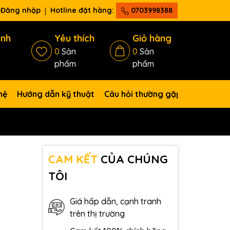
Đăng nhập
Hotline đặt hàng:
0703998388
ánh
Yêu thích
Giỏ hàng
0
Sản
0
Sản
phẩm
phẩm
hệ
Hướng dẫn kỹ thuật
Câu hỏi thường gặp
CAM KẾT
CỦA CHÚNG
TÔI
Giá hấp dẫn, cạnh tranh
trên thị trường