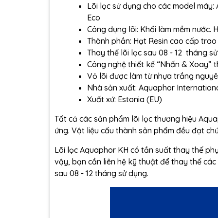
Lõi lọc sử dụng cho các model máy:
Eco
Công dụng lõi: Khối làm mềm nước. H
Thành phần: Hạt Resin cao cấp trao 
Thay thế lõi lọc sau 08 - 12 tháng s
Công nghệ thiết kế “Nhấn & Xoay” t
Vỏ lõi được làm từ nhựa trắng nguyê
Nhà sản xuất:
Aquaphor Internation
Xuất xứ: Estonia (EU)
Tất cả các sản phẩm lõi lọc thương hiệu Aqu
ứng. Vật liệu cấu thành sản phẩm đều đạt ch
Lõi lọc Aquaphor KH có tần suất thay thế phụ 
vậy, bạn cần liên hệ kỹ thuật để thay thế các 
sau 08 - 12 tháng sử dụng.