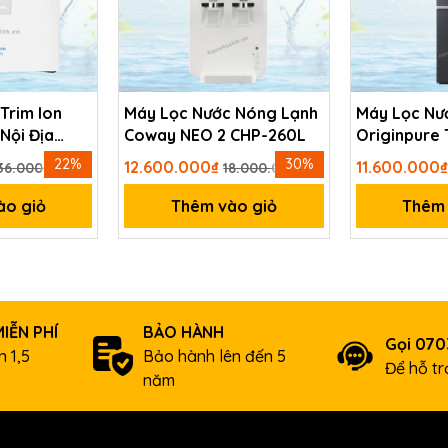
ối cùng (kèm theo tiếng kêu tách) có thể gây rò rỉ. Xin hãy chú
 Trim Ion
Máy Lọc Nước Nóng Lạnh
Máy Lọc Nư
Nội Địa
Coway NEO 2 CHP-260L
Originpure
W2399SVN
22%
30%
12.600.000₫
11.600.000
36.000.000₫
18.000.000₫
ào giỏ
Thêm vào giỏ
Thêm 
IỄN PHÍ
BẢO HÀNH
Gọi 07
 1,5
Bảo hành lên đến 5
Để hỗ t
năm
ọc Aquaphor KH tại nhà