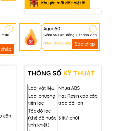
Khuyến mãi đặc biệt !!!
Aqua50
, max
Giảm 50k khi đăng kí thành viên
HSD: 31/12/2026
Sao chép
 chép
THÔNG SỐ
KỸ THUẬT
Loại vật liệu
Nhựa ABS
Loại phương
Hạt Resin cao cấp
tiện lọc
trao đổi ion
Tốc độ lọc
o cặn
(chế độ nước
3 lít/ phút
tinh khiết)