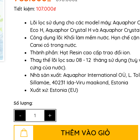
Tiết kiệm:
107.000₫
Ngày hết hạn:
Lõi lọc sử dụng cho các model máy: Aquaphor C
Điều kiện:
Eco H, Aquaphor Crystal H và Aquaphor Crysta
Công dụng lõi: Khối làm mềm nước. Hạn chế cặn
Canxi có trong nước.
Thành phần: Hạt Resin cao cấp trao đổi ion.
Thay thế lõi lọc sau 08 - 12 tháng sử dụng (tuỳ
cứng của nước).
Nhà sản xuất:
Aquaphor International OÜ,
L. To
Sillamäe, 40231 Ida-Viru maakond, Estonia
Xuất xứ: Estonia (EU)
Số lượng:
-
+
THÊM VÀO GIỎ