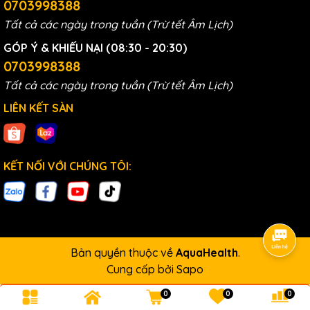
Cải thiện mùi vị : Bộ lọc mới sẽ duy trì được mùi
0703998388
vị và hương vị tốt nhất của nước, vì bộ lọc cũ
Tất cả các ngày trong tuần (Trừ tết Âm Lịch)
có thể gây ra mùi vị khó chịu do chất gây ô
GÓP Ý & KHIẾU NẠI (08:30 - 20:30)
nhiễm tích tụ.
0703998388
Bằng cách thay thế bộ lọc nước Kangen
thường xuyên, bạn có thể đảm bảo tuổi thọ của
Tất cả các ngày trong tuần (Trừ tết Âm Lịch)
máy, chất lượng nước cũng như sức khỏe của
LIÊN KẾT SÀN
bạn
Nơi mua lõi lọc thay thế cho
KẾT NỐI VỚI CHÚNG TÔI:
máy Kangen chính hãng
AquaHealth
– Trung tâm phân phối các sản phẩm nhập
khẩu chính hãng: máy lọc nước, máy điện giải, hệ thống
lọc tổng, lõi lọc, thiết bị, linh kiện …
AquaHealth
là đối tác
Bản quyền thuộc về
AquaHealth
.
chiến lược với các tập đoàn hàng đầu thế giới, luôn chú
Cung cấp bởi
Sapo
trọng vào chất lượng cũng như độ uy tín của thương hiệu
nhằm mang đến những sản phẩm tốt nhất đến người tiêu
0
0
0
dùng Việt.