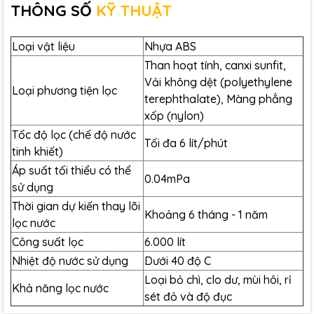
THÔNG SỐ
KỸ THUẬT
Loại vật liệu
Nhựa ABS
Than hoạt tính, canxi sunfit,
Vải không dệt (polyethylene
Loại phương tiện lọc
terephthalate), Màng phẳng
xốp (nylon)
Cấu tạo lõi lọc Kangen Super 501
Tốc độ lọc (chế độ nước
Tối đa 6 lít/phút
tinh khiết)
Bộ lõi lọc MW-7000HG nội địa dùng cho máy Kangen
Áp suất tối thiểu có thể
Super501 sở hữu hệ lọc thông minh với cấu tạo ba tầng
0.04mPa
sử dụng
lọc gồm:
Thời gian dự kiến ​​thay lõi
Khoảng 6 tháng - 1 năm
Lọc Canxi Sunfit: Giúp loại bỏ Clo, Cloramin
lọc nước
Carbon hoạt tính diệt khuẩn
Công suất lọc
6.000 lít
Lọc cơ học: loại bỏ bùn đất, cặn, chất rắn lơ
Nhiệt độ nước sử dụng
Dưới 40 độ C
lửng
Loại bỏ chì, clo dư, mùi hôi, rỉ
Khả năng lọc nước
Lõi lọc Kangen Super 501 (Mã Lõi MW-7000HG Nội
sét đỏ và độ đục
Địa)
có tác dụng loại bỏ tạp chất, cặn bã, khuẩn và hàm