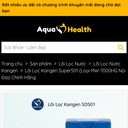
Rất nhiều ưu đãi và chương trình khuyến mãi đang chờ đợi
bạn
Trang chủ
Sản phẩm
Lõi Lọc Nước
Lõi Lọc Nước
Kangen
Lõi Lọc Kangen Super501 (Loại MW-7000HG Nội
Địa) Chính Hãng