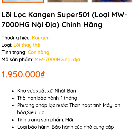
Lõi Lọc Kangen Super501 (Loại MW-
7000HG Nội Địa) Chính Hãng
Thương hiệu:
Kangen
Loại:
Lõi thay thế
Tình trạng:
Còn hàng
Mã sản phẩm:
MW-7000HG nội địa
1.950.000₫
Khu vực xuất xứ: Nhật Bản
Thời hạn bảo hành: 1 tháng
Phương pháp lọc nước: Than hoạt tính,Máy ion
hóa,Siêu lọc
Tình trạng sản phẩm: Mới
Loại bảo hành: Bảo hành của nhà cung cấp