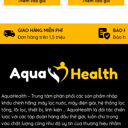
Thêm vào giỏ
Thêm vào giỏ
Đóng nắp vỏ máy
GIAO HÀNG MIỄN PHÍ
BẢO H
Đơn hàng trên 1,5 triệu
Bảo hà
Việc thay thế bộ lọc nước
Kangen thường xuyên là điều
AquaHealth – Trung tâm phân phối các sản phẩm nhập
cần thiết vì một số lý do sau:
khẩu chính hãng: máy lọc nước, máy điện giải, hệ thống lọc
tổng, lõi lọc, thiết bị, linh kiện … AquaHealth là đối tác chiến
Duy trì chất lượng nước : Theo thời gian, bộ lọc
lược với các tập đoàn hàng đầu thế giới, luôn chú trọng
có thể bị tắc do chất gây ô nhiễm, làm giảm
vào chất lượng cũng như độ uy tín của thương hiệu nhằm
hiệu quả của chúng. Một bộ lọc mới đảm bảo