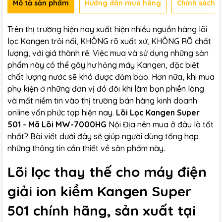
Mô tả sản phẩm
Hướng dẫn mua hàng
Chính sách b
Trên thị trường hiện nay xuất hiện nhiều nguồn hàng lõi
lọc Kangen trôi nổi, KHÔNG rõ xuất xứ, KHÔNG RÕ chất
lượng, với giá thành rẻ. Việc mua và sử dụng những sản
phẩm này có thể gây hư hỏng máy Kangen, đặc biệt
chất lượng nước sẽ khó được đảm bảo. Hơn nữa, khi mua
phụ kiện ở những đơn vị đó đôi khi làm bạn phiền lòng
và mất niềm tin vào thị trường bán hàng kinh doanh
online vốn phức tạp hiện nay.
Lõi Lọc Kangen Super
501 - Mã Lõi MW-7000HG
Nội Địa nên mua ở đâu là tốt
nhất? Bài viết dưới đây sẽ giúp người dùng tổng hợp
những thông tin cần thiết về sản phẩm này.
Lõi lọc thay thế cho máy điện
giải ion kiềm Kangen Super
501 chính hãng, sản xuất tại