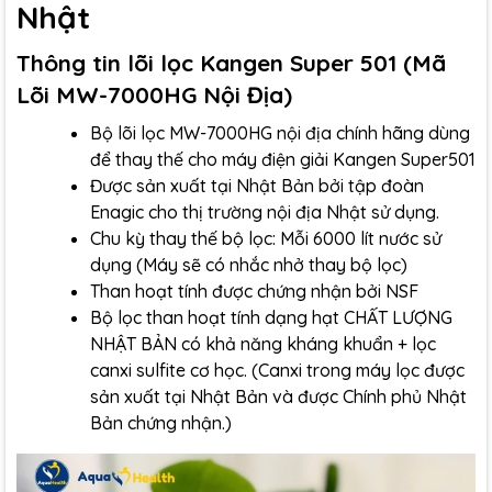
Nhật
Thông tin lõi lọc Kangen Super 501 (Mã
Lõi MW-7000HG Nội Địa)
Bộ lõi lọc MW-7000HG nội địa chính hãng dùng
để thay thế cho máy điện giải Kangen Super501
Được sản xuất tại Nhật Bản bởi tập đoàn
Enagic cho thị trường nội địa Nhật sử dụng.
Chu kỳ thay thế bộ lọc: Mỗi 6000 lít nước sử
dụng (Máy sẽ có nhắc nhở thay bộ lọc)
Than hoạt tính được chứng nhận bởi NSF
Bộ lọc than hoạt tính dạng hạt CHẤT LƯỢNG
NHẬT BẢN có khả năng kháng khuẩn + lọc
canxi sulfite cơ học. (Canxi trong máy lọc được
sản xuất tại Nhật Bản và được Chính phủ Nhật
Bản chứng nhận.)