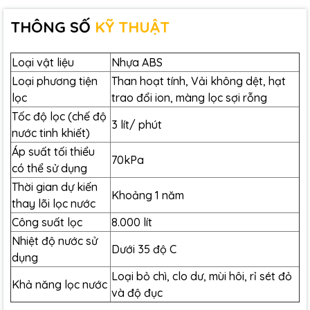
THÔNG SỐ
KỸ THUẬT
Dấu hiệu thay thế lõi lọc
Loại vật liệu
Nhựa ABS
Mitsubishi Cleansui AL700
Loại phương tiện
Than hoạt tính, Vải không dệt, hạt
lọc
trao đổi ion, màng lọc sợi rỗng
Đèn Flow rate:
Tốc độ lọc (chế độ
3 lít/ phút
nước tinh khiết)
Nếu sáng đều :
Trạng thái bộ lọc bình thường.
Nhấp nháy :
Chỉ chạy ở chế độ bình thường,
Áp suất tối thiểu
70kPa
không được ở chế độ tạo axit và kiềm.
có thể sử dụng
Chớp tắt :
Lưu lượng nước quá nhỏ. Dấu hiệu lõi
Thời gian dự kiến ​​
Khoảng 1 năm
lọc đã bị tắc cần kiểm tra thay lõi.
thay lõi lọc nước
Công suất lọc
8.000 lít
Replace cartridge:
Nhiệt độ nước sử
Dưới 35 độ C
Đèn nhấp nháy đỏ, cần thay lõi lọc để giữ ổn định hiệu
dụng
suất và đảm bảo tuổi thọ của máy.
Loại bỏ chì, clo dư, mùi hôi, rỉ sét đỏ
Khả năng lọc nước
và độ đục
Cấu tạo lõi lọc Mitsubishi