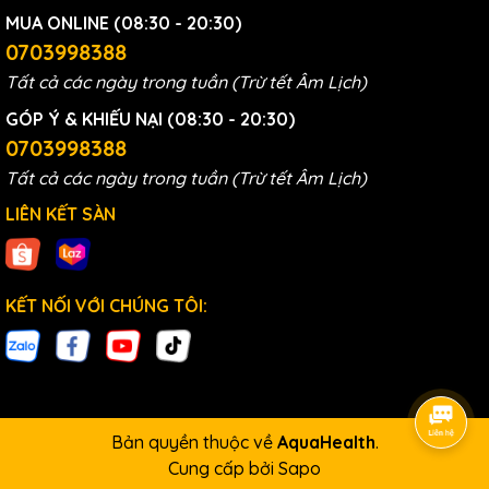
MUA ONLINE (08:30 - 20:30)
Hotline:
0703998388 |
Email:
aquahealthvn@gmail.com |
0703998388
Website:
aquahealth.vn
Tất cả các ngày trong tuần (Trừ tết Âm Lịch)
Để đặt mua sản phẩm Lõi lọc nước, khách hàng có thể
GÓP Ý & KHIẾU NẠI (08:30 - 20:30)
thông qua các cách sau:
0703998388
Tất cả các ngày trong tuần (Trừ tết Âm Lịch)
Thêm sản phẩm vào giỏ hàng và nhập thông
tin
LIÊN KẾT SÀN
Liên hệ Hotline/Zalo/SMS
Mua trực tiếp tại showroom gần nhất
Nhắn tin qua Fanpage/ Tiktok/ Instagram
KẾT NỐI VỚI CHÚNG TÔI:
Link
Lõi Lọc Mitsubishi Cleansui AL700
:
Bản quyền thuộc về
AquaHealth
.
Cung cấp bởi
Sapo