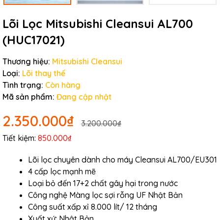
Lõi Lọc Mitsubishi Cleansui AL700
(HUC17021)
Thương hiệu:
Mitsubishi Cleansui
Loại:
Lõi thay thế
Tình trạng:
Còn hàng
Mã sản phẩm:
Đang cập nhật
2.350.000₫
3.200.000₫
Tiết kiệm:
850.000₫
Lõi lọc chuyên dành cho máy Cleansui AL700/EU301
4 cấp lọc mạnh mẽ
Loại bỏ đến 17+2 chất gây hại trong nước
Công nghệ Màng lọc sợi rỗng UF Nhật Bản
Công suất xấp xỉ 8.000 lít/ 12 tháng
Xuất xứ: Nhật Bản