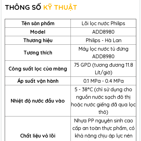
THÔNG SỐ
KỸ THUẬT
Tên sản phẩm
Lõi lọc nước Philips
Model
ADD8980
Thương hiệu
Philips - Hà Lan
Máy lọc nước tủ đứng
Tương thích
ADD8980
75 GPD (tương đương 11.8
Công suất lọc của màng
Lít/giờ)
Áp suất vận hành
0.1 MPa - 0.4 MPa
5 - 38°C (chỉ sử dụng cho
nguồn nước sạch đô thị
Nhiệt độ nước đầu vào
hoặc nước giếng đã qua lọc
thô)
Bộ lõi lọc nước Philips ADD8980 có gì nổi bật?
Nhựa PP nguyên sinh cao
Một Số Thông Tin Của Lõi Lọc
cấp an toàn thực phẩm, có
Chất liệu vỏ lõi
khả năng chịu áp lực nén