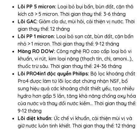
Lõi PP 5 micron:
Loại bỏ bụi bẩn, bùn đất, cặn thô
kích cỡ > 5 micron. Thời gian thay thế: 3-6 tháng
Lõi GAC:
Giảm clo dư, mùi hôi, cải thiện vị nước. Thời
gian thay thế: 12 tháng
Lõi PP 1 micron:
Loại bỏ sạn cát, bùn đất, cặn bẩn
nhỏ > 1 micron. Thời gian thay thế: 9-12 tháng
Màng RO DOW:
Công nghệ RO cao cấp loại bỏ vi
khuẩn, vi rút, kim loại nặng (thạch tín, chì, amoni…),
thuốc trừ sâu. Thời gian thay thế: 24-36 tháng
Lõi PRO4in1 độc quyền Philips:
Bộ lọc khoáng chất
Pro4 được làm từ lõi lọc đạt chứng nhận NSF, bổ
sung hiệu quả các khoáng chất thiết yếu, tạo nhiều
hydro hơn gấp 5 lần, tăng khả năng chống oxy hóa
của nước và thay đổi nước kiềm... Thời gian thay thế:
9-12 tháng
Lõi diệt khuẩn:
Ức chế vi khuẩn, cải thiện mùi vị và
giữ nước luôn tinh khiết. Thời gian thay thế: 12 tháng