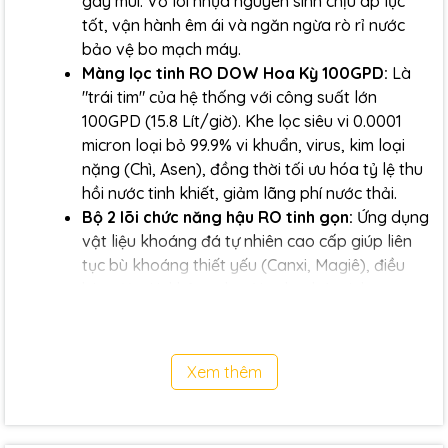
gây mùi. Vỏ lõi nhựa nguyên sinh chịu áp lực
tốt, vận hành êm ái và ngăn ngừa rò rỉ nước
bảo vệ bo mạch máy.
Màng lọc tinh RO DOW Hoa Kỳ 100GPD:
Là
"trái tim" của hệ thống với công suất lớn
100GPD (15.8 Lít/giờ). Khe lọc siêu vi 0.0001
micron loại bỏ 99.9% vi khuẩn, virus, kim loại
nặng (Chì, Asen), đồng thời tối ưu hóa tỷ lệ thu
hồi nước tinh khiết, giảm lãng phí nước thải.
Bộ 2 lõi chức năng hậu RO tinh gọn:
Ứng dụng
vật liệu khoáng đá tự nhiên cao cấp giúp liên
tục bù khoáng thiết yếu (Canxi, Magiê), điều
hòa độ pH, khử sạch mùi vị lạ phát sinh trong
bình áp và tạo vị nước ngọt thanh tự nhiên bám
sát nhu cầu sử dụng thực tế.
Xem thêm