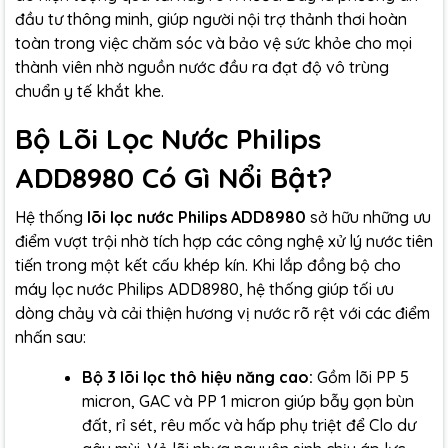
đầu tư thông minh, giúp người nội trợ thảnh thơi hoàn
toàn trong việc chăm sóc và bảo vệ sức khỏe cho mọi
thành viên nhờ nguồn nước đầu ra đạt độ vô trùng
chuẩn y tế khắt khe.
Bộ Lõi Lọc Nước Philips
ADD8980 Có Gì Nổi Bật?
Hệ thống
lõi lọc nước Philips ADD8980
sở hữu những ưu
điểm vượt trội nhờ tích hợp các công nghệ xử lý nước tiên
tiến trong một kết cấu khép kín. Khi lắp đồng bộ cho
máy lọc nước Philips ADD8980, hệ thống giúp tối ưu
dòng chảy và cải thiện hương vị nước rõ rệt với các điểm
nhấn sau:
Bộ 3 lõi lọc thô hiệu năng cao:
Gồm lõi PP 5
micron, GAC và PP 1 micron giúp bẫy gọn bùn
đất, rỉ sét, rêu mốc và hấp phụ triệt để Clo dư