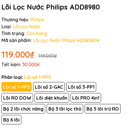
Lõi Lọc Nước Philips ADD8980
Thương hiệu:
Philips
Loại:
Lõi Lọc Nước
Tình trạng:
Còn hàng
Mã sản phẩm:
Lõi Lọc Nước Philips ADD89804
119.000₫
149.000₫
Tiết kiệm:
30.000₫
Phân loại:
Lõi số 1-PP5
Lõi số 1-PP5
Lõi số 2-GAC
Lõi số 3-PP1
Lõi RO DOW
Lõi diệt khuẩn
Lõi PRO 4in1
Bộ 2 lõi chức năng
Bộ 3 lõi lọc thô
Bộ 5 lõi trừ RO
Bộ 6 lõi