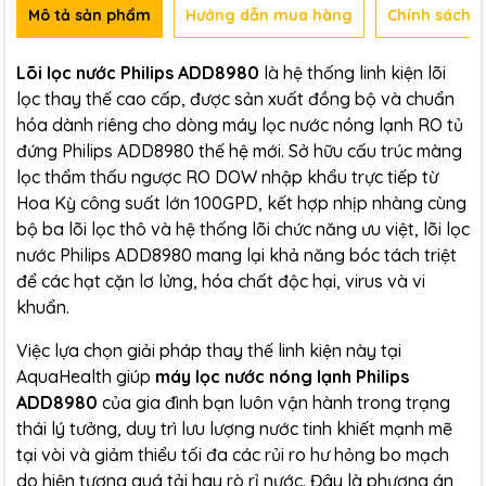
Mô tả sản phẩm
Hướng dẫn mua hàng
Chính sách b
Lõi lọc nước Philips ADD8980
là hệ thống linh kiện lõi
lọc thay thế cao cấp, được sản xuất đồng bộ và chuẩn
hóa dành riêng cho dòng máy lọc nước nóng lạnh RO tủ
đứng Philips ADD8980 thế hệ mới. Sở hữu cấu trúc màng
lọc thẩm thấu ngược RO DOW nhập khẩu trực tiếp từ
Hoa Kỳ công suất lớn 100GPD, kết hợp nhịp nhàng cùng
bộ ba lõi lọc thô và hệ thống lõi chức năng ưu việt, lõi lọc
nước Philips ADD8980 mang lại khả năng bóc tách triệt
để các hạt cặn lơ lửng, hóa chất độc hại, virus và vi
khuẩn.
Việc lựa chọn giải pháp thay thế linh kiện này tại
AquaHealth giúp
máy lọc nước nóng lạnh Philips
ADD8980
của gia đình bạn luôn vận hành trong trạng
thái lý tưởng, duy trì lưu lượng nước tinh khiết mạnh mẽ
tại vòi và giảm thiểu tối đa các rủi ro hư hỏng bo mạch
do hiện tượng quá tải hay rò rỉ nước. Đây là phương án