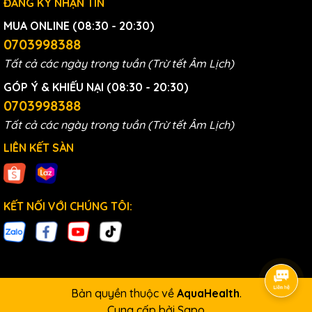
ĐĂNG KÝ NHẬN TIN
Chứng nhận BPA free an toàn tuyệt đối:
Toàn
bộ các bộ phận tiếp xúc trực tiếp với dòng nước
MUA ONLINE (08:30 - 20:30)
của lõi lọc đều được xác nhận đạt chuẩn BPA
0703998388
free, đảm bảo không xảy ra hiện tượng thôi
Tất cả các ngày trong tuần (Trừ tết Âm Lịch)
nhiễm các hạt nhựa độc hại gây ung thư trong
GÓP Ý & KHIẾU NẠI (08:30 - 20:30)
suốt vòng đời sử dụng sản phẩm.
0703998388
Đạt chuẩn nước uống trực tiếp QCVN:
Nguồn
Tất cả các ngày trong tuần (Trừ tết Âm Lịch)
nước đầu ra sau khi đi qua hệ thống lõi lọc
nước Philips ADD8980 đã vượt qua các bài
LIÊN KẾT SÀN
kiểm nghiệm khắt khe của Viện Sức khỏe nghề
nghiệp và Môi trường, đạt quy chuẩn cao nhất
QCVN 6-1:2010/BYT, cho phép uống trực tiếp
KẾT NỐI VỚI CHÚNG TÔI:
tại vòi một cách thảnh thơi.
Bản quyền thuộc về
AquaHealth
.
Cung cấp bởi
Sapo