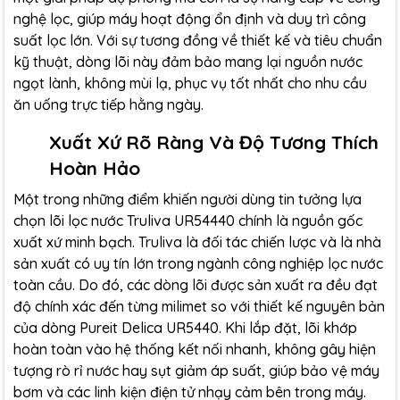
nghệ lọc, giúp máy hoạt động ổn định và duy trì công
suất lọc lớn. Với sự tương đồng về thiết kế và tiêu chuẩn
kỹ thuật, dòng lõi này đảm bảo mang lại nguồn nước
ngọt lành, không mùi lạ, phục vụ tốt nhất cho nhu cầu
ăn uống trực tiếp hằng ngày.
Xuất Xứ Rõ Ràng Và Độ Tương Thích
Hoàn Hảo
Một trong những điểm khiến người dùng tin tưởng lựa
chọn lõi lọc nước Truliva UR54440 chính là nguồn gốc
xuất xứ minh bạch. Truliva là đối tác chiến lược và là nhà
sản xuất có uy tín lớn trong ngành công nghiệp lọc nước
toàn cầu. Do đó, các dòng lõi được sản xuất ra đều đạt
độ chính xác đến từng milimet so với thiết kế nguyên bản
của dòng Pureit Delica UR5440. Khi lắp đặt, lõi khớp
hoàn toàn vào hệ thống kết nối nhanh, không gây hiện
tượng rò rỉ nước hay sụt giảm áp suất, giúp bảo vệ máy
bơm và các linh kiện điện tử nhạy cảm bên trong máy.