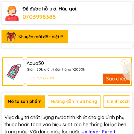
Để được hỗ trợ. Hãy gọi:
0703998388
Khuyến mãi đặc biệt !!!
Aqua50
Giảm 50k giá trị đơn hàng >2000k
HSD: 31/12/2026
Sao chép
Mô tả sản phẩm
Hướng dẫn mua hàng
Chính sách b
Việc duy trì chất lượng nước tinh khiết cho gia đình phụ
thuộc hoàn toàn vào hiệu suất của hệ thống lõi lọc bên
trong máy. Với dòng máy lọc nước
Unilever Pureit