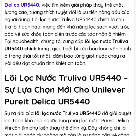
Delica UR5440
, việc tìm kiếm giải pháp thay thế chất
lượng cao, tương thích tuyệt đối là ưu tiên hàng đầu của
người dùng. Lõi lọc nước Truliva UR54440 chính là câu
trả lời hoàn hảo, mang đến khả năng lọc sạch vượt trội,
bảo vệ sức khỏe toàn diện trước các tác nhân ô nhiễm.
Tại Aquahealth, chúng tôi cung cấp
lõi lọc nước Truliva
UR5440 chính hãng
, giúp thiết bị của bạn luôn vận hành
ở trạng thái tốt nhất, đảm bảo từng giọt nước chảy ra
vòi đều đạt chuẩn tinh khiết an toàn.
Lõi Lọc Nước Truliva UR5440 –
Sự Lựa Chọn Mới Cho Unilever
Pureit Delica UR5440
Sự ra đời của
lõi lọc nước Truliva UR54440
đã giải quyết
bài toán khó cho người dùng máy lọc nước Pureit Delica
khi cần tìm phụ kiện thay thế định kỳ. Đây không chỉ là
một giải pháp dự phòng mà còn là sự nâng cấp về công