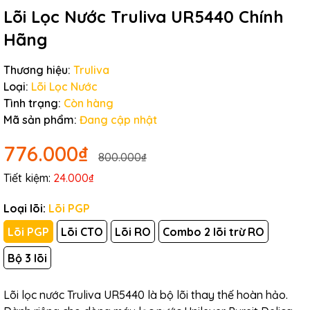
Lõi Lọc Nước Truliva UR5440 Chính
Hãng
Thương hiệu:
Truliva
Loại:
Lõi Lọc Nước
Tình trạng:
Còn hàng
Mã sản phẩm:
Đang cập nhật
776.000₫
800.000₫
Tiết kiệm:
24.000₫
Loại lõi:
Lõi PGP
Lõi PGP
Lõi CTO
Lõi RO
Combo 2 lõi trừ RO
Bộ 3 lõi
Lõi lọc nước Truliva UR5440 là bộ lõi thay thế hoàn hảo.