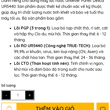
Dành riêng cho dòng máy lọc nước Unilever Pureit Delica
UR5440. Sản phẩm được thiết kế chuẩn xác về kỹ thuật,
giúp duy trì chất lượng nước tinh khiết và bảo vệ tuổi thọ
máy tối ưu. Bộ sản phẩm bao gồm:
Lõi PGP (3 trong 1):
Loại bỏ tạp chất thô, rỉ sét, cát
và hấp thụ Clo dư, mùi hôi. Thời gian thay thế: 6 - 12
tháng.
Lõi RO UR5440 (Công nghệ TRUE-TECH):
Loại bỏ
99,9% vi khuẩn, virus, kim loại nặng (Chì, Asen) và
các chất hòa tan. Thời gian thay thế: 24 - 36 tháng.
Lõi CTO (Than hoạt tính nén):
Tinh chỉnh vị ngon,
khử mùi và đảm bảo độ trong suốt cho nước sau
lọc. Thời gian thay thế: 6 - 12 tháng.
Số lượng:
-
+
THÊM VÀO GIỎ