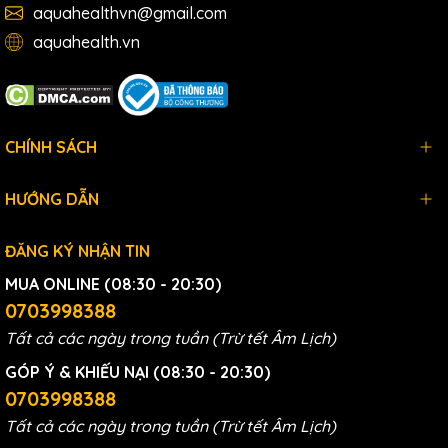
liệu lọc an toàn và chuẩn ISO về quy trình sản xuất sạch.
aquahealthvn@gmail.com
Tại Việt Nam, nguồn nước qua lõi lọc nước Truliva
aquahealth.vn
UR5440 chính hãng luôn được kiểm nghiệm khắt khe để
đảm bảo loại bỏ hoàn toàn vi khuẩn, vi rút và các chất
hóa học độc hại. Đối với những gia đình có trẻ nhỏ hoặc
người cao tuổi có hệ tiêu hóa nhạy cảm, việc sử dụng lõi
CHÍNH SÁCH
lọc có chứng nhận rõ ràng là cách bảo vệ sức khỏe chủ
động và thông minh nhất.
HƯỚNG DẪN
ĐĂNG KÝ NHẬN TIN
MUA ONLINE (08:30 - 20:30)
0703998388
Tất cả các ngày trong tuần (Trừ tết Âm Lịch)
GÓP Ý & KHIẾU NẠI (08:30 - 20:30)
0703998388
Tất cả các ngày trong tuần (Trừ tết Âm Lịch)