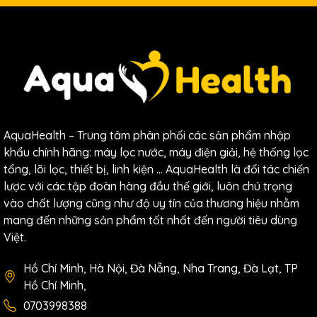
AquaHealth – Trung tâm phân phối các sản phẩm nhập
khẩu chính hãng: máy lọc nước, máy điện giải, hệ thống lọc
tổng, lõi lọc, thiết bị, linh kiện … AquaHealth là đối tác chiến
lược với các tập đoàn hàng đầu thế giới, luôn chú trọng
Đôi nét về thương hiệu Truliva
vào chất lượng cũng như độ uy tín của thương hiệu nhằm
mang đến những sản phẩm tốt nhất đến người tiêu dùng
Các chứng nhận chất lượng về an
Việt.
toàn sức khỏe
Hồ Chí Minh, Hà Nội, Đà Nẵng, Nha Trang, Đà Lạt, TP
Độ tin cậy của lõi lọc nước Truliva UR54440 còn được
Hồ Chí Minh,
minh chứng qua các chứng chỉ quốc tế uy tín. Sản phẩm
0703998388
đạt chuẩn NSF (National Sanitation Foundation) về vật