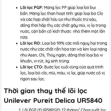
Lõi lọc PGP:
Màng lọc PP giúp loại bỏ bụi
bẩn. Màng lọc than hoạt tính: giúp loại bỏ Clo
và các hợp chất hữu cơ như thuốc trừ sâu,
đồng thời hấp thụ các chất gây mùi, vị lạ trong
nuớc, cặn bẩn có kích thước nhỏ thêm một lần
nữa.
Lõi lọc RO:
Loại bỏ 99% các mối nguy hại trong
nước như các chất rắn hòa tan và kim loại nặng
như Asen, Chì, Thủy ngân, đồng thời loại bỏ vi
khuẩn, vi-rút, ký sinh trùng.
Lõi lọc CTO:
Bước lọc cuối cùng của quá trình
lọc, loại bỏ clo, mùi, màu, vị lại, giúp nước có vị
ngon sau lọc.
Thời gian thay thế lõi lọc
Unilever Pureit Delica UR5840
Lõi PGP (FUR58PGP): 12 tháng/ Công suất lọc