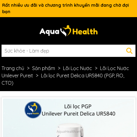
Rất nhiều ưu đãi và chương trình khuyến mãi đang chờ đợi
bạn
Trang chủ
Sản phẩm
Lõi Lọc Nước
Lõi Lọc Nước
Unilever Pureit
Lõi lọc Pureit Delica UR5840 (PGP, RO,
CTO)