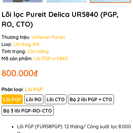
Lõi lọc Pureit Delica UR5840 (PGP,
RO, CTO)
Thương hiệu:
Unilever Pureit
Loại:
Lõi thay thế
Tình trạng:
Còn hàng
Mã sản phẩm:
Lõi PGP ur5840
800.000₫
Phân loại:
Lõi PGP
Lõi PGP
Lõi RO
Lõi CTO
Bộ 2 lõi PGP + CTO
Bộ 3 lõi PGP-RO-CTO
Lõi PGP (FUR58PGP): 12 tháng/ Công suất lọc 8.000