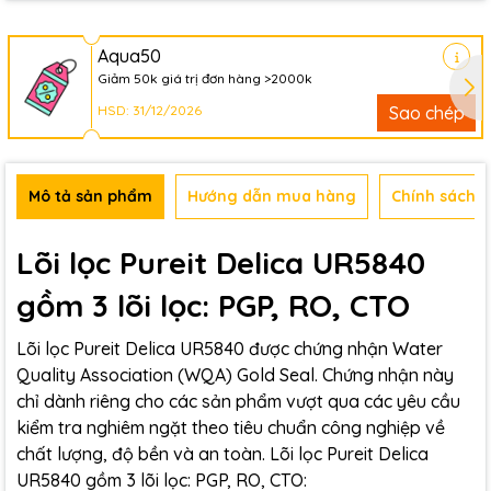
Aqua50
Giảm 50k giá trị đơn hàng >2000k
HSD: 31/12/2026
Sao chép
Mô tả sản phẩm
Hướng dẫn mua hàng
Chính sách b
Lõi lọc Pureit Delica UR5840
gồm 3 lõi lọc: PGP, RO, CTO
Lõi lọc Pureit Delica UR5840 được chứng nhận Water
Quality Association (WQA) Gold Seal. Chứng nhận này
chỉ dành riêng cho các sản phẩm vượt qua các yêu cầu
kiểm tra nghiêm ngặt theo tiêu chuẩn công nghiệp về
chất lượng, độ bền và an toàn. Lõi lọc Pureit Delica
UR5840 gồm 3 lõi lọc: PGP, RO, CTO: