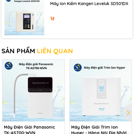
Máy Ion Kiềm Kangen Leveluk SD501DX
1₫
SẢN PHẨM
LIÊN QUAN
Máy Điện Giải Panasonic
Máy Điện Giải Trim Ion
TK-AS700-WVN
Hyper - Hàng Nội Địa Nhật