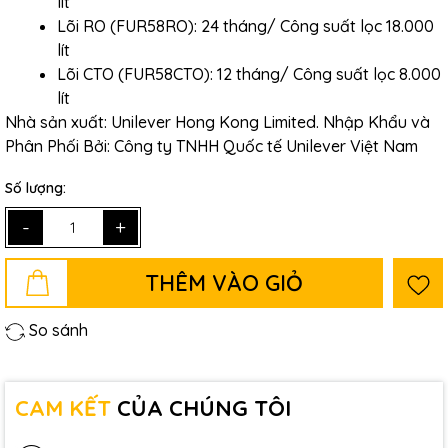
lít
Lõi RO (FUR58RO): 24 tháng/ Công suất lọc 18.000
lít
Lõi CTO (FUR58CTO): 12 tháng/ Công suất lọc 8.000
lít
Nhà sản xuất: Unilever Hong Kong Limited. Nhập Khẩu và
Phân Phối Bởi: Công ty TNHH Quốc tế Unilever Việt Nam
Số lượng:
-
+
THÊM VÀO GIỎ
So sánh
CAM KẾT
CỦA CHÚNG TÔI