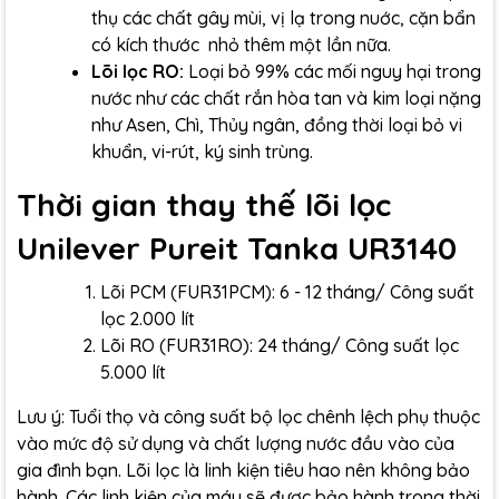
thụ các chất gây mùi, vị lạ trong nuớc, cặn bẩn
có kích thước nhỏ thêm một lần nữa.
Lõi lọc RO:
Loại bỏ 99% các mối nguy hại trong
nước như các chất rắn hòa tan và kim loại nặng
như Asen, Chì, Thủy ngân, đồng thời loại bỏ vi
khuẩn, vi-rút, ký sinh trùng.
Thời gian thay thế lõi lọc
Unilever Pureit Tanka UR3140
Lõi PCM (FUR31PCM): 6 - 12 tháng/ Công suất
lọc 2.000 lít
Lõi RO (FUR31RO): 24 tháng/ Công suất lọc
5.000 lít
Lưu ý: Tuổi thọ và công suất bộ lọc chênh lệch phụ thuộc
vào mức độ sử dụng và chất lượng nước đầu vào của
gia đình bạn. Lõi lọc là linh kiện tiêu hao nên không bảo
hành. Các linh kiện của máy sẽ được bảo hành trong thời