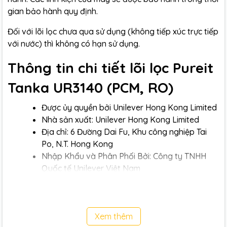
gian bảo hành quy định.
Đối với lõi lọc chưa qua sử dụng (không tiếp xúc trực tiếp
với nước) thì không có hạn sử dụng.
Thông tin chi tiết lõi lọc Pureit
Tanka UR3140 (PCM, RO)
Được ủy quyền bởi Unilever Hong Kong Limited
Nhà sản xuất: Unilever Hong Kong Limited
Địa chỉ: 6 Đường Dai Fu, Khu công nghiệp Tai
Po, N.T. Hong Kong
Nhập Khẩu và Phân Phối Bởi: Công ty TNHH
Quốc tế Unilever Việt Nam
Địa chỉ nhà nhập khẩu: Lô A2-3, Khu Công
nghiệp Tây Bắc Củ Chi, Xã Tân An Hội, Huyện Củ
Chi, Thành phố Hồ Chí Minh, Việt Nam
Xem thêm