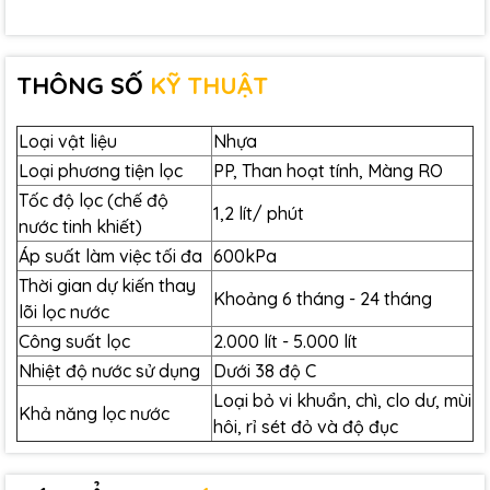
Hướng dẫn thay lõi lọc Pureit
Tanka UR3140
THÔNG SỐ
KỸ THUẬT
Lưu ý: Vui lòng khóa van nước và ngắt nguồn điện trước
khi thao tác thay lõi lọc! Xoay tay van vuông góc với
Loại vật liệu
Nhựa
dây ống để khóa van nước.
Loại phương tiện lọc
PP, Than hoạt tính, Màng RO
Bước 1: Mở nấc bên trên thân máy để tiến
Tốc độ lọc (chế độ
hành thay lõi lọc
1,2 lít/ phút
nước tinh khiết)
Bước 2: Kéo tay cầm để lấy lõi lọc hết hạn ra
Áp suất làm việc tối đa
600kPa
khỏi máy
Thời gian dự kiến ​​thay
Bước 3: Lắp lõi lọc mới vào đúng vị trí. Đóng
Khoảng 6 tháng - 24 tháng
lõi lọc nước
nắp máy sau khi hoàn thành thay lõi lọc
Công suất lọc
2.000 lít - 5.000 lít
Bước 4: Đặt lại tuổi thọ lõi lọc
Kết nối lại nguồn điện
Nhiệt độ nước sử dụng
Dưới 38 độ C
Đặt lại lõi lọc bằng cách ấn và giữ
Loại bỏ vi khuẩn, chì, clo dư, mùi
Khả năng lọc nước
trong 3 giây và chờ đèn chỉ báo
hôi, rỉ sét đỏ và độ đục
chuyển sang màu xanh
Mở lại van nước