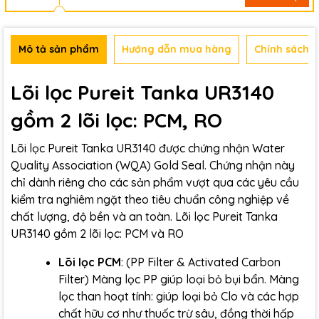
Mô tả sản phẩm
Hướng dẫn mua hàng
Chính sách b
Lõi lọc Pureit Tanka UR3140
gồm 2 lõi lọc: PCM, RO
Lõi lọc Pureit Tanka UR3140 được chứng nhận Water
Quality Association (WQA) Gold Seal. Chứng nhận này
chỉ dành riêng cho các sản phẩm vượt qua các yêu cầu
kiểm tra nghiêm ngặt theo tiêu chuẩn công nghiệp về
chất lượng, độ bền và an toàn. Lõi lọc Pureit Tanka
UR3140 gồm 2 lõi lọc: PCM và RO
Lõi lọc PCM
: (PP Filter & Activated Carbon
Filter)
Màng lọc PP giúp loại bỏ bụi bẩn. Màng
lọc than hoạt tính: giúp loại bỏ Clo và các hợp
chất hữu cơ như thuốc trừ sâu, đồng thời hấp