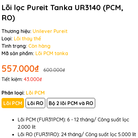
Lõi lọc Pureit Tanka UR3140 (PCM,
RO)
Thương hiệu:
Unilever Pureit
Loại:
Lõi thay thế
Tình trạng:
Còn hàng
Mã sản phẩm:
Lõi PCM tanka
557.000₫
600.000₫
Tiết kiệm:
43.000₫
Phân loại:
Lõi PCM
Lõi PCM
Lõi RO
Bộ 2 lõi PCM và RO
Lõi PCM (FUR31PCM): 6 - 12 tháng/ Công suất lọc
2.000 lít
Lõi RO (FUR31RO): 24 tháng/ Công suất lọc 5.000 lít