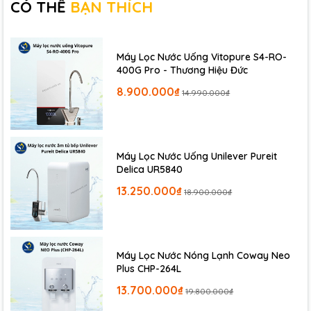
CÓ THỂ
BẠN THÍCH
Sau khi hoàn tất thay lõi lọc, xả nước trước khi sử dụng.
Máy Lọc Nước Uống Vitopure S4-RO-
400G Pro - Thương Hiệu Đức
8.900.000₫
14.990.000₫
Máy Lọc Nước Uống Unilever Pureit
Delica UR5840
13.250.000₫
18.900.000₫
Máy Lọc Nước Nóng Lạnh Coway Neo
Plus CHP-264L
13.700.000₫
19.800.000₫