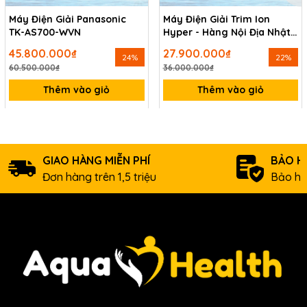
Máy Điện Giải Panasonic
Máy Điện Giải Trim Ion
TK-AS700-WVN
Hyper - Hàng Nội Địa Nhật
Bản
45.800.000₫
27.900.000₫
24%
22%
60.500.000₫
36.000.000₫
Thêm vào giỏ
Thêm vào giỏ
GIAO HÀNG MIỄN PHÍ
BẢO H
Đơn hàng trên 1,5 triệu
Bảo hà