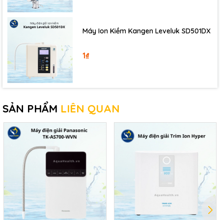
Để đặt mua sản phẩm Lõi lọc nước, khách hàng có thể
thông qua các cách sau:
Máy Ion Kiềm Kangen Leveluk SD501DX
Thêm sản phẩm vào giỏ hàng và nhập thông
tin
1₫
Liên hệ Hotline/Zalo/SMS
Mua trực tiếp tại showroom gần nhất
Nhắn tin qua Fanpage/ Tiktok/ Instagram
SẢN PHẨM
LIÊN QUAN