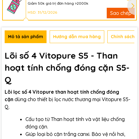
Giảm 50k giá trị đơn hàng >2000k
HSD: 31/12/2026
Sao chép
Mô tả sản phẩm
Hướng dẫn mua hàng
Chính sách b
Lõi số 4 Vitopure S5 - Than
hoạt tính chống đóng cặn S5-
Q
Lõi lọc số 4 Vitopure than hoạt tính chống đóng
cặn
dùng cho thiết bị lọc nước thương mại Vitopure S5-
Q.
Cấu tạo từ Than hoạt tính và vật liệu chống
đóng cặn.
Giúp loại bỏ cặn trắng canxi. Bảo vệ nồi hơi,