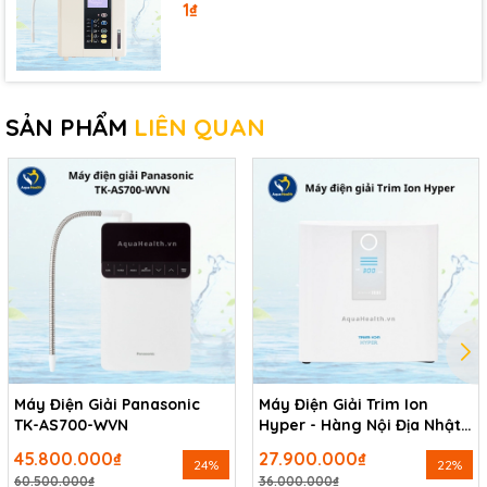
1₫
SẢN PHẨM
LIÊN QUAN
Máy Điện Giải Panasonic
Máy Điện Giải Trim Ion
TK-AS700-WVN
Hyper - Hàng Nội Địa Nhật
Bản
45.800.000₫
27.900.000₫
24%
22%
60.500.000₫
36.000.000₫