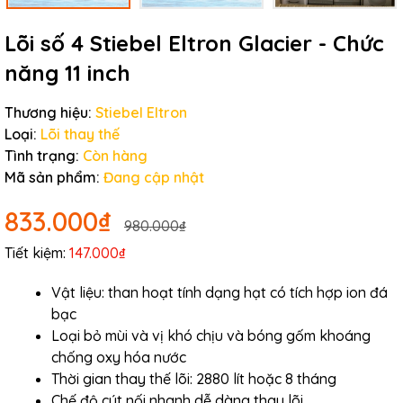
Lõi số 4 Stiebel Eltron Glacier - Chức
năng 11 inch
Thương hiệu:
Stiebel Eltron
Loại:
Lõi thay thế
Tình trạng:
Còn hàng
Mã sản phẩm:
Đang cập nhật
833.000₫
980.000₫
Tiết kiệm:
147.000₫
Vật liệu: than hoạt tính dạng hạt có tích hợp ion đá
bạc
Loại bỏ mùi và vị khó chịu và bóng gốm khoáng
chống oxy hóa nước
Thời gian thay thế lõi: 2880 lít hoặc 8 tháng
Chế độ cút nối nhanh dễ dàng thay lõi.