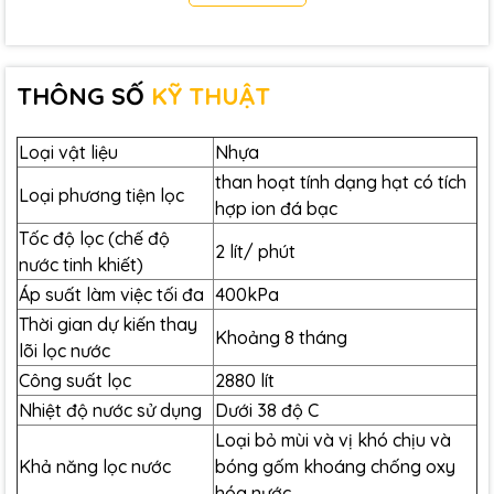
hạn?
Việc thay lõi lọc nước đúng hạn không chỉ giúp đảm bảo
nguồn nước sạch mà còn mang lại nhiều lợi ích quan
THÔNG SỐ
KỸ THUẬT
trọng:
Ngăn chặn tái nhiễm khuẩn: Lõi lọc cũ tích tụ vi
Loại vật liệu
Nhựa
khuẩn, virus và cặn bẩn sau thời gian sử dụng,
than hoạt tính dạng hạt có tích
Loại phương tiện lọc
dễ gây ô nhiễm nguồn nước.
hợp ion đá bạc
Hương vị nước tươi mới, ngon hơn: Lõi than
Tốc độ lọc (chế độ
2 lít/ phút
hoạt tính giúp loại bỏ mùi vị khó chịu và giữ vị
nước tinh khiết)
ngọt tự nhiên. Lõi hết hạn làm giảm chất lượng
Áp suất làm việc tối đa
400kPa
nước, mất vị ngon, và tăng nguy cơ nhiễm
Thời gian dự kiến ​​thay
khuẩn.
Khoảng 8 tháng
lõi lọc nước
Đảm bảo hiệu suất máy lọc nước, tránh tắc
Công suất lọc
2880 lít
nghẽn: Lõi quá hạn dễ bị tắc, làm nước chảy
Nhiệt độ nước sử dụng
Dưới 38 độ C
yếu hoặc không ra nước.
Bảo vệ các bộ phận khác: Nước không được
Loại bỏ mùi và vị khó chịu và
làm mềm cũng gây cặn bám trong đường ống,
Khả năng lọc nước
bóng gốm khoáng chống oxy
hư hại thiết bị.
hóa nước