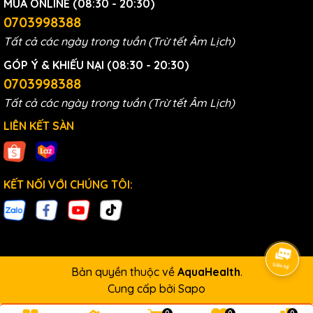
MUA ONLINE (08:30 - 20:30)
0703998388
Tất cả các ngày trong tuần (Trừ tết Âm Lịch)
GÓP Ý & KHIẾU NẠI (08:30 - 20:30)
0703998388
Tất cả các ngày trong tuần (Trừ tết Âm Lịch)
LIÊN KẾT SÀN
KẾT NỐI VỚI CHÚNG TÔI:
Bản quyền thuộc về
AquaHealth
.
Cung cấp bởi
Sapo