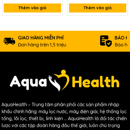
Thêm vào giỏ
Thêm vào giỏ
GIAO HÀNG MIỄN PHÍ
BẢO H
Đơn hàng trên 1,5 triệu
Bảo hà
AquaHealth – Trung tâm phân phối các sản phẩm nhập
khẩu chính hãng: máy lọc nước, máy điện giải, hệ thống lọc
tổng, lõi lọc, thiết bị, linh kiện … AquaHealth là đối tác chiến
lược với các tập đoàn hàng đầu thế giới, luôn chú trọng