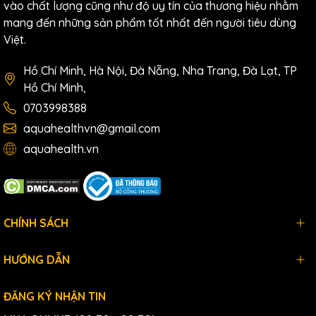
vào chất lượng cũng như độ uy tín của thương hiệu nhằm
mang đến những sản phẩm tốt nhất đến người tiêu dùng
Việt.
Hồ Chí Minh, Hà Nội, Đà Nẵng, Nha Trang, Đà Lạt, TP
Hồ Chí Minh,
0703998388
aquahealthvn@gmail.com
aquahealth.vn
CHÍNH SÁCH
HƯỚNG DẪN
ĐĂNG KÝ NHẬN TIN