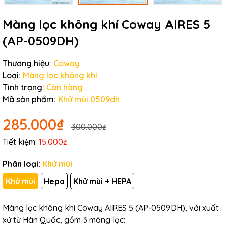
Màng lọc không khí Coway AIRES 5
(AP-0509DH)
Thương hiệu:
Coway
Loại:
Màng lọc không khí
Tình trạng:
Còn hàng
Mã sản phẩm:
Khử mùi 0509dh
285.000₫
300.000₫
Tiết kiệm:
15.000₫
Phân loại:
Khử mùi
Khử mùi
Hepa
Khử mùi + HEPA
Màng lọc không khí Coway AIRES 5 (AP-0509DH), với xuất
xứ từ Hàn Quốc, gồm 3 màng lọc: