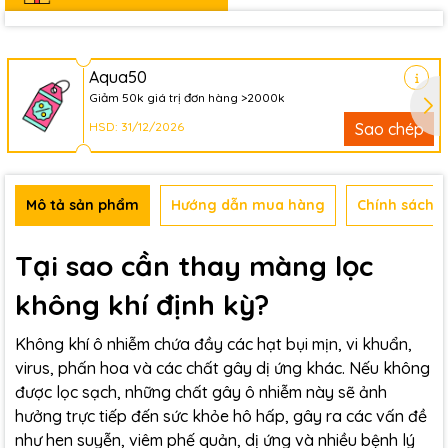
Aqua50
Giảm 50k giá trị đơn hàng >2000k
HSD: 31/12/2026
Sao chép
Mô tả sản phẩm
Hướng dẫn mua hàng
Chính sách b
Tại sao cần thay màng lọc
không khí định kỳ?
Không khí ô nhiễm chứa đầy các hạt bụi mịn, vi khuẩn,
virus, phấn hoa và các chất gây dị ứng khác. Nếu không
được lọc sạch, những chất gây ô nhiễm này sẽ ảnh
hưởng trực tiếp đến sức khỏe hô hấp, gây ra các vấn đề
như hen suyễn, viêm phế quản, dị ứng và nhiều bệnh lý