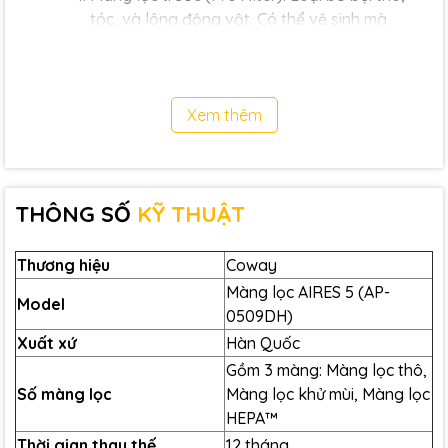
tóc, và lông động vật. Có thể vệ sinh mà
không cần thay mới.
Màng lọc khử mùi (Medium Deodorization
Filter): Loại bỏ mùi hôi, mùi thuốc lá, mùi nội
Xem thêm
thất, và bụi... Thời gian thay thế: 12 tháng.
Màng lọc HEPA (HEPA Filter): Loại bỏ 99,99%
virus và vi khuẩn gây bệnh. Thời gian thay thế:
12 tháng.
THÔNG SỐ
KỸ THUẬT
Lưu ý: Thời gian thay thế màng lọc còn phụ thuộc vào
mức độ ô nhiễm và tần suất sử dụng.
Thương hiệu
Coway
Màng lọc AIRES 5 (AP-
Model
0509DH)
Xuất xứ
Hàn Quốc
Gồm 3 màng: Màng lọc thô,
Số màng lọc
Màng lọc khử mùi, Màng lọc
HEPA™
Thời gian thay thế
12 tháng