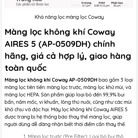
Khả năng lọc màng lọc Coway
Màng lọc không khí Coway
AIRES 5 (AP-0509DH) chính
hãng, giá cả hợp lý, giao hàng
toàn quốc
Màng lọc không khí Coway AP-0509DH
bao gồm 3 loại
màng lọc tiên tiến: màng lọc trước, màng lọc khử mùi, và
màng lọc HEPA. Sản phẩm giúp loại bỏ đến 99,9% bụi
bẩn, nấm mốc, vi khuẩn, lông thú nuôi, cũng như các mùi
khó chịu và độc hại. Máy lọc không khí Coway AIRES 5
được trang bị hệ thống báo thay thế màng lọc, giúp
người dùng dễ dàng nhận biết thời điểm cần thay thế.
Màng lọc trước (Pre Filter): Loại bỏ bụi thô,