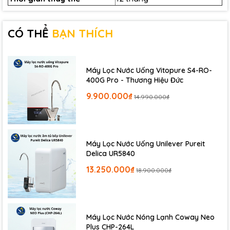
CÓ THỂ
BẠN THÍCH
Máy Lọc Nước Uống Vitopure S4-RO-
400G Pro - Thương Hiệu Đức
9.900.000₫
14.990.000₫
Máy Lọc Nước Uống Unilever Pureit
Delica UR5840
13.250.000₫
18.900.000₫
Hình thực tế màng lọc không khí coway 0509DH
Máy Lọc Nước Nóng Lạnh Coway Neo
Plus CHP-264L