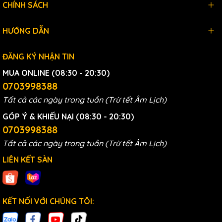
CHÍNH SÁCH
HƯỚNG DẪN
ĐĂNG KÝ NHẬN TIN
MUA ONLINE (08:30 - 20:30)
0703998388
Tất cả các ngày trong tuần (Trừ tết Âm Lịch)
GÓP Ý & KHIẾU NẠI (08:30 - 20:30)
Fuji Smart tạo ra nước ion kiềm nồng độ hydrogen
0703998388
1400ppb
Tất cả các ngày trong tuần (Trừ tết Âm Lịch)
Bổ sung chất tăng cường điện phân
LIÊN KẾT SÀN
Chất tăng cường điện phân giúp tạo ra nước siêu kiềm
và siêu axit. Công nghệ điện giải
Fuji Smart P9
được
nâng cấp với chất tăng cường điện phân là muối ăn Aizu.
KẾT NỐI VỚI CHÚNG TÔI:
Hộc chứa muối có kích thước rộng rãi giúp quá trình điện
phân diễn ra liên tục, sản xuất lên đến 140 lít nước