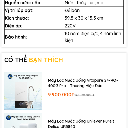
Nguồn nước cấp:
Nước thủy cục, mát
Chứng nhận KCL Tiêu chuẩn nước uống Phóng
Vị trí lắp đặt:
Để bàn
thí nghiệm KCL Hàn Quốc
Kích thước:
39,5 x 30 x 15,5 cm
Chứng nhận CE Tiêu chuẩn chất lượng Châu Âu
Điện áp:
220V
Đạt Giải thưởng “Sản phẩm tốt nhất cho gia
10 năm điện cực, 4 năm linh
đình, trẻ em” – Bộ Lao Động
Bảo hành:
kiện
Danh thủ Nguyễn Hồng Sơn tin chọn Fuji Smart
P9
CÓ THỂ
BẠN THÍCH
Máy Lọc Nước Uống Vitopure S4-RO-
400G Pro - Thương Hiệu Đức
9.900.000₫
14.990.000₫
Máy Lọc Nước Uống Unilever Pureit
Delica UR5840