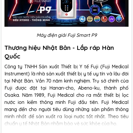
Máy điện giải Fuji Smart P9
Thương hiệu Nhật Bản - Lắp ráp Hàn
Quốc
Công ty TNHH Sản xuất Thiết bị Y tế Fuji (Fuji Medical
Instrument) là nhà sản xuất thiết bị y tế uy tín và lâu đời
tại Nhật Bản. Vần 70 năm kinh nghiệm. Trụ sở chính của
Fuji được đặt tại Hanan-cho, Abeno-ku, thành phố
Osaka. Năm 1989, Fuji Medical cho ra mắt thiết bị lọc
nước ion kiềm thông minh Fuji đầu tiên. Fuji Medical
mang đến cho người tiêu dùng những sản phẩm thông
minh nhất để sản xuất ra loại nước tốt nhất. Theo tiêu
chuẩn y tế Nhật Bản nhằm bảo vệ sức khỏe của họ.