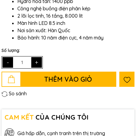
Hydro hòa tan: 1400 ppb
Công nghệ buồng điện phân kép
2 lõi lọc tinh, 16 tầng, 8.000 lít
Màn hình LED 8.5 inch
Nơi sản xuất: Hàn Quốc
Bảo hành: 10 năm điện cực, 4 năm máy
Số lượng:
-
+
THÊM VÀO GIỎ
So sánh
CAM KẾT
CỦA CHÚNG TÔI
Giá hấp dẫn, cạnh tranh trên thị trường