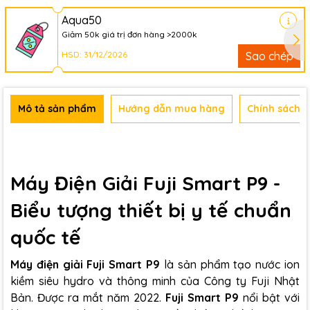
Aqua50
Giảm 50k giá trị đơn hàng >2000k
HSD: 31/12/2026
Sao chép
Mô tả sản phẩm
Hướng dẫn mua hàng
Chính sách b
Máy Điện Giải Fuji Smart P9 -
Biểu tượng thiết bị y tế chuẩn
quốc tế
Máy điện giải Fuji Smart P9
là sản phẩm tạo nước ion
kiềm siêu hydro và thông minh của Công ty Fuji Nhật
Bản. Được ra mắt năm 2022.
Fuji Smart P9
nổi bật với