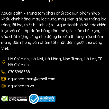
phương Đông đã chỉ ra giá trị của hydrogen đối với sức
khỏe con người. Nồng độ hydrogen càng cao thì lợi ích
AquaHealth – Trung tâm phân phối các sản phẩm nhập
cho sức khỏe càng lớn.
khẩu chính hãng: máy lọc nước, máy điện giải, hệ thống lọc
2 yếu tố ảnh hưởng đến nồng độ hydrogen: số lượng
tổng, lõi lọc, thiết bị, linh kiện … AquaHealth là đối tác chiến
tấm điện cực và công nghệ điện phân. Máy điện giải Fuji
lược với các tập đoàn hàng đầu thế giới, luôn chú trọng
Smart P9 sở hữu số tấm điện cực nhiều nhất cùng với
vào chất lượng cũng như độ uy tín của thương hiệu nhằm
công nghệ điện phân kép. Có thể khẳng định rằng Fuji
mang đến những sản phẩm tốt nhất đến người tiêu dùng
Smart P9 là sản phẩm tạo ra lượng hydrogen lớn nhất
Việt.
trên thị trường hiện nay.
Hồ Chí Minh, Hà Nội, Đà Nẵng, Nha Trang, Đà Lạt, TP
Hồ Chí Minh,
0703998388
aquahealthvn@gmail.com
aquahealth.vn