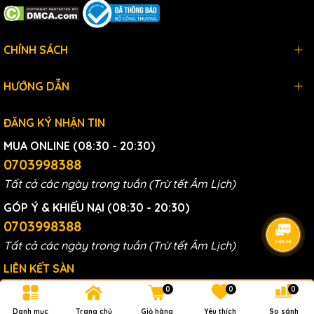
CHÍNH SÁCH
HƯỚNG DẪN
ĐĂNG KÝ NHẬN TIN
MUA ONLINE (08:30 - 20:30)
0703998388
Tất cả các ngày trong tuần (Trừ tết Âm Lịch)
GÓP Ý & KHIẾU NẠI (08:30 - 20:30)
0703998388
Tất cả các ngày trong tuần (Trừ tết Âm Lịch)
LIÊN KẾT SÀN
0
0
0
Danh mục
Trang chủ
Giỏ hàng
Yêu thích
So sánh