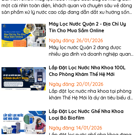
một cái nhìn toàn diện, khách quan và chuyên sâu về dòng
sản phẩm xử lý nước cao cấp đang dẫn dắt xu hướng sống
khỏe tại Việt Nam. Không còn bó hẹp trong các công nghệ
Máy Lọc Nước Quận 2 - Địa Chỉ Uy
cơ học...
Tín Cho Mua Sắm Online
Ngày đăng:
26/01/2026
Máy lọc nước Quận 2 đang được
nhiều gia đình và doanh nghiệp quan
tâm khi nhu cầu sử dụng nước sạch,
an toàn ngày càng trở thành ưu tiên
Lắp Đặt Lọc Nước Nha Khoa 100L
trong cuộc sống hiện đại. Giữa thị
Cho Phòng Khám Thế Hệ Mới
trường sôi động với nhiều lựa chọn,
Ngày đăng:
20/01/2026
người tiêu dùng tại khu vực...
Lắp đặt lọc nước nha khoa tại phòng
khám Thế Hệ Mới là dự án tiêu biểu do
AquaHealth trực tiếp triển khai, tập
trung kiểm soát chất lượng nước phục
Lắp Đặt Lọc Nước Ghế Nha Khoa
vụ điều trị răng miệng theo đúng quy
Loại Bỏ Biofilm
chuẩn y tế hiện hành. Hệ thống được
Ngày đăng:
14/01/2026
thiết kế chuyên...
Lắp đặt lọc nước ghế nha khoa đang