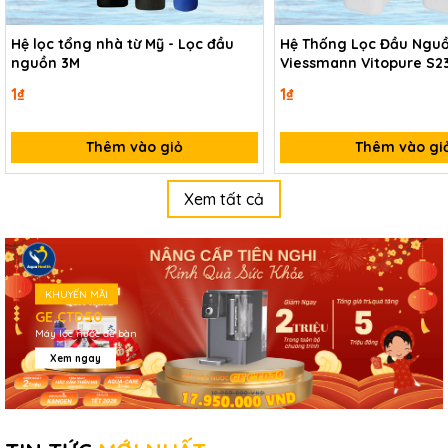
Hệ lọc tổng nhà từ Mỹ - Lọc đầu
Hệ Thống Lọc Đầu Ngu
nguồn 3M
Viessmann Vitopure S2
1₫
1₫
Thêm vào giỏ
Thêm vào gi
Xem tất cả
KHUYẾN MÃI
GE CTD50
Máy lọc nước để bàn
Xem ngay