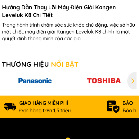
Hướng Dẫn Thay Lõi Máy Điện Giải Kangen
Leveluk K8 Chi Tiết
Trong hành trình chăm sóc sức khỏe chủ động, việc sở hữu
một chiếc máy điện giải Kangen Leveluk K8 chính là một
quyết định thông minh của các gia...
THƯƠNG HIỆU
NỔI BẬT
GIAO HÀNG MIỄN PHÍ
BẢO H
Đơn hàng trên 1,5 triệu
Bảo hà