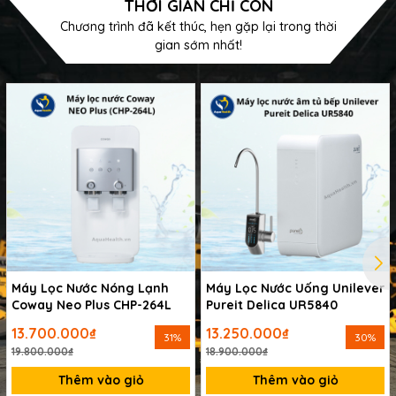
THỜI GIAN CHỈ CÒN
Chương trình đã kết thúc, hẹn gặp lại trong thời
gian sớm nhất!
Máy Lọc Nước Nóng Lạnh
Máy Lọc Nước Uống Unilever
Coway Neo Plus CHP-264L
Pureit Delica UR5840
13.700.000₫
13.250.000₫
31%
30%
19.800.000₫
18.900.000₫
Thêm vào giỏ
Thêm vào giỏ