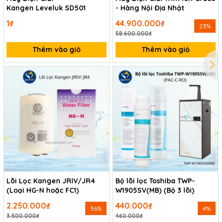
Kangen Leveluk SD501
- Hàng Nội Địa Nhật
1₫
44.900.000₫
23%
58.600.000₫
Thêm vào giỏ
Thêm vào giỏ
Lõi Lọc Kangen JRIV/JR4
Bộ lõi lọc Toshiba TWP-
(Loại HG-N hoặc FC1)
W1905SV(MB) (Bộ 3 lõi)
2.250.000₫
440.000₫
36%
4%
3.500.000₫
460.000₫