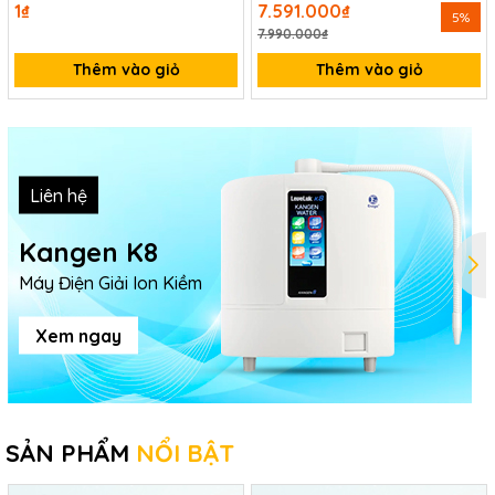
1₫
7.591.000₫
5%
7.990.000₫
Thêm vào giỏ
Thêm vào giỏ
Liên hệ
Kangen K8
Máy Điện Giải Ion Kiềm
Xem ngay
SẢN PHẨM
NỔI BẬT