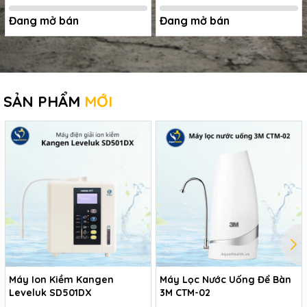
Đang mở bán
Đang mở bán
SẢN PHẨM
MỚI
Máy Ion Kiềm Kangen
Máy Lọc Nước Uống Để Bàn
Leveluk SD501DX
3M CTM-02