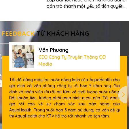
dần trở thành một yếu tố tiên quyết
giúp phòng khám nha khoa nâng cao
tiêu chuẩn điều trị, bảo vệ sức khỏe
bệnh nhân và duy trì uy tín chuyên
môn trong bối cảnh các yêu cầu về
FEEDBACK
TỪ KHÁCH HÀNG
kiểm soát nhiễm...
Vân Phương
CEO Công Ty Truyền Thông OD
Media
Tôi đã dùng máy lọc nước nóng lạnh của AquaHealth cho
gia đình và văn phòng công ty tôi hơn 5 năm nay. Gia
đình và nhân viên tôi rất an tâm về chất lượng nước uống.
Rất thuận tiện, không phải mua bình nước nữa. Tôi đánh
giá rất cao về sự chăm sóc sau bán hàng của
AquaHealth. Trong suốt hơn 5 năm sử dụng, có vấn đề gì
thì AquaHealth cho KTV hỗ trợ rất nhanh và tận tâm.