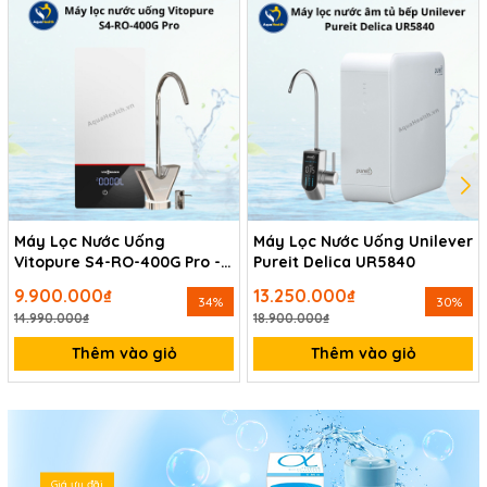
Máy Lọc Nước Uống
Máy Lọc Nước Uống Unilever
Vitopure S4-RO-400G Pro -
Pureit Delica UR5840
Thương Hiệu Đức
9.900.000₫
13.250.000₫
34%
30%
14.990.000₫
18.900.000₫
Thêm vào giỏ
Thêm vào giỏ
Giá ưu đãi