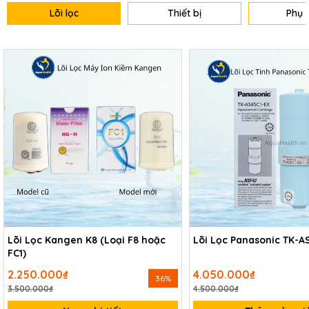
Lõi lọc
Thiết bị
Phụ 
Lõi Lọc Kangen K8 (Loại F8 hoặc
Lõi Lọc Panasonic TK-A
FC1)
2.250.000₫
4.050.000₫
36%
3.500.000₫
4.500.000₫