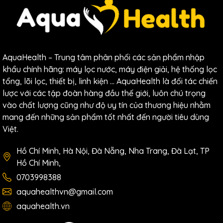
AquaHealth – Trung tâm phân phối các sản phẩm nhập
khẩu chính hãng: máy lọc nước, máy điện giải, hệ thống lọc
tổng, lõi lọc, thiết bị, linh kiện … AquaHealth là đối tác chiến
lược với các tập đoàn hàng đầu thế giới, luôn chú trọng
vào chất lượng cũng như độ uy tín của thương hiệu nhằm
mang đến những sản phẩm tốt nhất đến người tiêu dùng
Việt.
Hồ Chí Minh, Hà Nội, Đà Nẵng, Nha Trang, Đà Lạt, TP
Hồ Chí Minh,
0703998388
aquahealthvn@gmail.com
aquahealth.vn