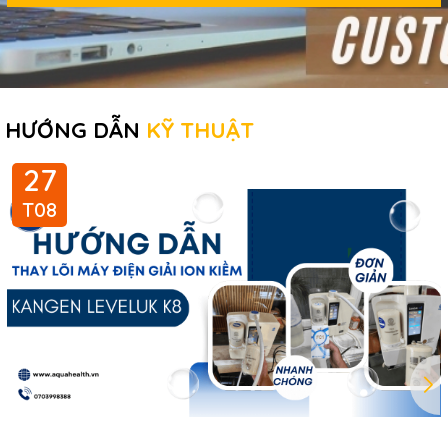
HƯỚNG DẪN
KỸ THUẬT
27
T08