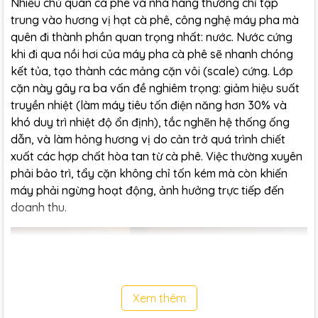
Nhiều chủ quán cà phê và nhà hàng thường chỉ tập
trung vào hương vị hạt cà phê, công nghệ máy pha mà
quên đi thành phần quan trọng nhất: nước. Nước cứng
khi đi qua nồi hơi của máy pha cà phê sẽ nhanh chóng
kết tủa, tạo thành các mảng cặn vôi (scale) cứng. Lớp
cặn này gây ra ba vấn đề nghiêm trọng: giảm hiệu suất
truyền nhiệt (làm máy tiêu tốn điện năng hơn 30% và
khó duy trì nhiệt độ ổn định), tắc nghẽn hệ thống ống
dẫn, và làm hỏng hương vị do cản trở quá trình chiết
xuất các hợp chất hòa tan từ cà phê. Việc thường xuyên
phải bảo trì, tẩy cặn không chỉ tốn kém mà còn khiến
máy phải ngừng hoạt động, ảnh hưởng trực tiếp đến
doanh thu.
Xem thêm