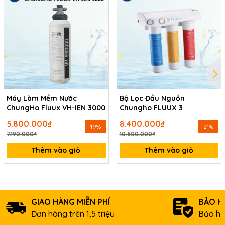
Máy Làm Mềm Nước
Bộ Lọc Đầu Nguồn
Sản xuất bởi thương hiệu ChungHo
ChungHo Fluux VH-IEN 3000
Chungho FLUUX 3
Thông số kĩ thuật của máy làm mềm
5.800.000₫
8.400.000₫
19%
21%
7.190.000₫
10.600.000₫
nước ChungHo Fluux VH-IEN 6000
Thêm vào giỏ
Thêm vào giỏ
Thông số
Chi tiết
Máy Làm Mềm Nước MicroFilter
Tên sản phẩm
VH-IEN 6000
Chungho & MicroFilter (Hợp tác
GIAO HÀNG MIỄN PHÍ
BẢO H
Thương hiệu
công nghệ)
Đơn hàng trên 1,5 triệu
Bảo hà