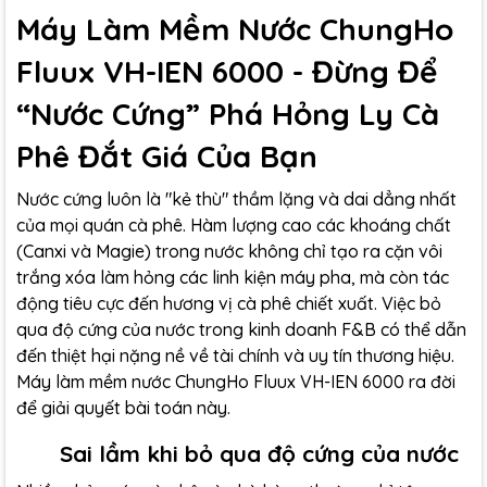
Máy Làm Mềm Nước ChungHo
Fluux VH-IEN 6000 - Đừng Để
“Nước Cứng” Phá Hỏng Ly Cà
Phê Đắt Giá Của Bạn
Nước cứng luôn là "kẻ thù" thầm lặng và dai dẳng nhất
của mọi quán cà phê. Hàm lượng cao các khoáng chất
(Canxi và Magie) trong nước không chỉ tạo ra cặn vôi
trắng xóa làm hỏng các linh kiện máy pha, mà còn tác
động tiêu cực đến hương vị cà phê chiết xuất. Việc bỏ
qua độ cứng của nước trong kinh doanh F&B có thể dẫn
đến thiệt hại nặng nề về tài chính và uy tín thương hiệu.
Máy làm mềm nước ChungHo Fluux VH-IEN 6000 ra đời
để giải quyết bài toán này.
Sai lầm khi bỏ qua độ cứng của nước