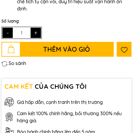
chế tích tụ cặn vôi, duy trì hiệu suất vận hành ổn
định.
Số lượng:
-
+
THÊM VÀO GIỎ
So sánh
CAM KẾT
CỦA CHÚNG TÔI
Giá hấp dẫn, cạnh tranh trên thị trường
Cam kết 100% chính hãng, bồi thường 300% nếu
hàng giả.
Bảo hành chính hãng lên đến 5 năm