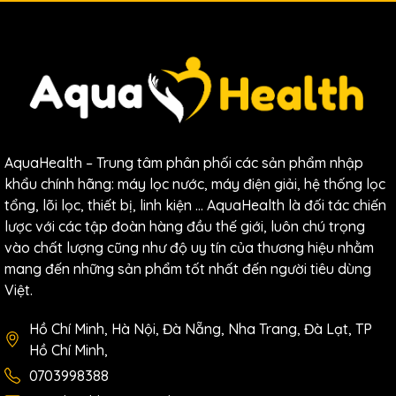
Nơi sản xuất
Hàn Quốc
Lắp đặt Để Gầm (Under-
Loại máy
Counter)
Trao đổi Ion (Ion Exchange
Công nghệ làm mềm
Resin)
Hiệu suất Trao đổi Ion
77%
Công suất làm mềm
9.874
Lít (Tương đương
65.827
ly
AquaHealth – Trung tâm phân phối các sản phẩm nhập
(độ cứng
180
pp
m
)
cà phê
150
m
l
)
khẩu chính hãng: máy lọc nước, máy điện giải, hệ thống lọc
tổng, lõi lọc, thiết bị, linh kiện … AquaHealth là đối tác chiến
Lưu lượng dòng chảy
1.0
Lít/Phút
lược với các tập đoàn hàng đầu thế giới, luôn chú trọng
tối đa
vào chất lượng cũng như độ uy tín của thương hiệu nhằm
Áp lực nước đầu vào
30
∼
100
PSI
mang đến những sản phẩm tốt nhất đến người tiêu dùng
(Min ~ Max)
Việt.
Nhiệt độ nước đầu vào
4
∼
38
°C
(Min ~ Max)
Hồ Chí Minh, Hà Nội, Đà Nẵng, Nha Trang, Đà Lạt, TP
Không sử dụng điện / Không
Hồ Chí Minh,
Nguồn điện/Công suất
tiêu thụ điện
0703998388
Kích thước (Rộng x