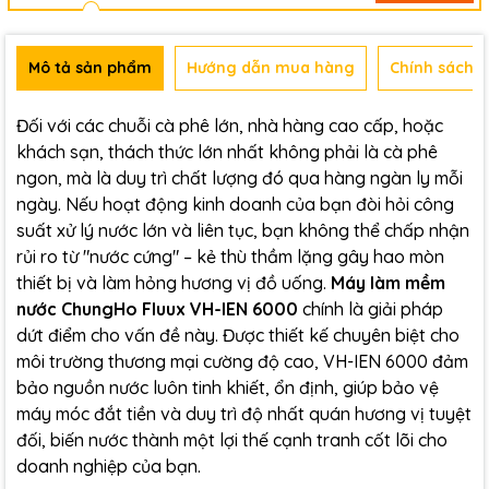
Mô tả sản phẩm
Hướng dẫn mua hàng
Chính sách b
Đối với các chuỗi cà phê lớn, nhà hàng cao cấp, hoặc
khách sạn, thách thức lớn nhất không phải là cà phê
ngon, mà là duy trì chất lượng đó qua hàng ngàn ly mỗi
ngày. Nếu hoạt động kinh doanh của bạn đòi hỏi công
suất xử lý nước lớn và liên tục, bạn không thể chấp nhận
rủi ro từ "nước cứng" – kẻ thù thầm lặng gây hao mòn
thiết bị và làm hỏng hương vị đồ uống.
Máy làm mềm
nước ChungHo Fluux VH-IEN 6000
chính là giải pháp
dứt điểm cho vấn đề này. Được thiết kế chuyên biệt cho
môi trường thương mại cường độ cao, VH-IEN 6000 đảm
bảo nguồn nước luôn tinh khiết, ổn định, giúp bảo vệ
máy móc đắt tiền và duy trì độ nhất quán hương vị tuyệt
đối, biến nước thành một lợi thế cạnh tranh cốt lõi cho
doanh nghiệp của bạn.