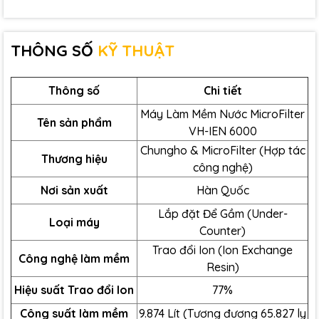
THÔNG SỐ
KỸ THUẬT
Thông số
Chi tiết
Máy Làm Mềm Nước MicroFilter
Tên sản phẩm
VH-IEN 6000
Chungho & MicroFilter (Hợp tác
Thương hiệu
công nghệ)
Nơi sản xuất
Hàn Quốc
Lắp đặt Để Gầm (Under-
Loại máy
Sai lầm khi bỏ qua độ cứng của nước
Counter)
Trao đổi Ion (Ion Exchange
Lý Do Máy Làm Mềm Nước ChungHo
Công nghệ làm mềm
Resin)
Fluux VH-IEN 6000 Là Chìa Khóa
Hiệu suất Trao đổi Ion
77%
Vàng Cho Mọi Barista
Công suất làm mềm
9.874
Lít (Tương đương
65.827
ly