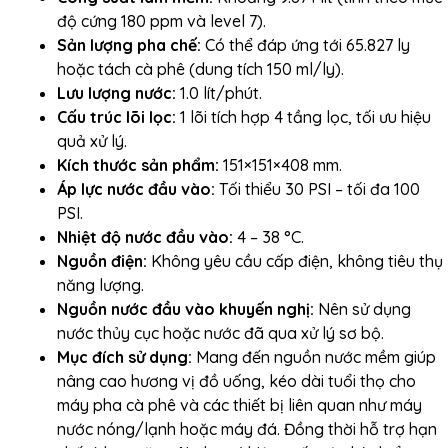
độ cứng 180 ppm và level 7).
Sản lượng pha chế:
Có thể đáp ứng tới 65.827 ly
hoặc tách cà phê (dung tích 150 ml/ly).
Lưu lượng nước:
1.0 lít/phút.
Cấu trúc lõi lọc:
1 lõi tích hợp 4 tầng lọc, tối ưu hiệu
quả xử lý.
Kích thước sản phẩm:
151
×
151
×
408
mm.
Áp lực nước đầu vào:
Tối thiểu 30 PSI – tối đa 100
PSI.
Nhiệt độ nước đầu vào:
4 – 38 °C.
Nguồn điện:
Không yêu cầu cấp điện, không tiêu thụ
năng lượng.
Nguồn nước đầu vào khuyến nghị:
Nên sử dụng
nước thủy cục hoặc nước đã qua xử lý sơ bộ.
Mục đích sử dụng:
Mang đến nguồn nước mềm giúp
nâng cao hương vị đồ uống, kéo dài tuổi thọ cho
máy pha cà phê và các thiết bị liên quan như máy
nước nóng/lạnh hoặc máy đá. Đồng thời hỗ trợ hạn