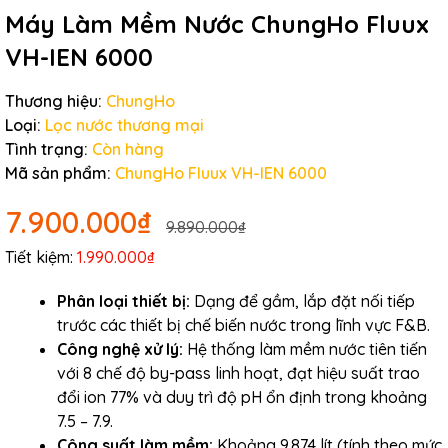
Điều kiện:
Máy Làm Mềm Nước ChungHo Fluux
VH-IEN 6000
Thương hiệu:
ChungHo
Loại:
Lọc nước thương mại
Tình trạng:
Còn hàng
Mã sản phẩm:
ChungHo Fluux VH-IEN 6000
7.900.000₫
9.890.000₫
Tiết kiệm:
1.990.000₫
Phân loại thiết bị:
Dạng để gầm, lắp đặt nối tiếp
trước các thiết bị chế biến nước trong lĩnh vực F&B.
Công nghệ xử lý:
Hệ thống làm mềm nước tiên tiến
với 8 chế độ by-pass linh hoạt, đạt hiệu suất trao
đổi ion 77% và duy trì độ pH ổn định trong khoảng
7.5 – 7.9.
Công suất làm mềm:
Khoảng 9.874 lít (tính theo mức