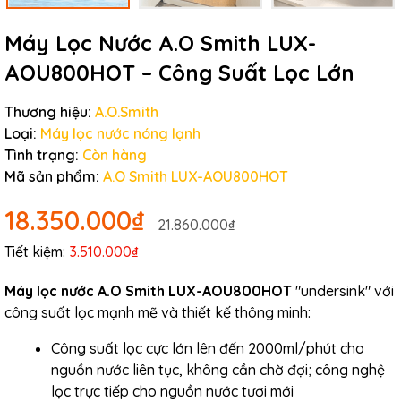
Máy Lọc Nước A.O Smith LUX-
AOU800HOT – Công Suất Lọc Lớn
Thương hiệu:
A.O.Smith
Loại:
Máy lọc nước nóng lạnh
Tình trạng:
Còn hàng
Mã sản phẩm:
A.O Smith LUX-AOU800HOT
18.350.000₫
21.860.000₫
Tiết kiệm:
3.510.000₫
Máy lọc nước A.O Smith LUX-AOU800HOT
"undersink" với
công suất lọc mạnh mẽ và thiết kế thông minh:
Công suất lọc cực lớn lên đến 2000ml/phút cho
nguồn nước liên tục, không cần chờ đợi; công nghệ
lọc trực tiếp cho nguồn nước tươi mới