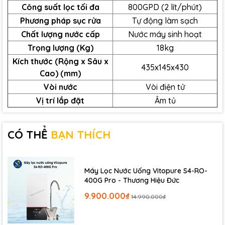
Công suất lọc tối đa
800GPD (2 lít/phút)
gọn:
Cải tiến cơ khí thu nhỏ tối tân giúp loại bỏ
Phương pháp sục rửa
Tự động làm sạch
hiệu quả các chất ô nhiễm, cặn bẩn, độc tố hóa
học nguy hiểm, mang lại nguồn nước tinh khiết
Chất lượng nước cấp
Nước máy sinh hoạt
uống trực tiếp thảnh thơi đạt chuẩn quốc tế.
Trọng lượng (Kg)
18kg
Công nghệ nhận dạng lõi lọc chính hãng RFID:
Kích thước (Rộng x Sâu x
435x145x430
Ứng dụng chíp phát tần số vô tuyến thông minh
Cao) (mm)
tự động mã hóa bẻ khóa linh kiện, giúp ngăn
Vòi nước
Vòi điện tử
chặn 100% nguy cơ sử dụng phải lõi lọc giả,
Vị trí lắp đặt
Âm tủ
bảo vệ tuyệt đối độ bền phần cứng của máy.
CÓ THỂ
BẠN THÍCH
Máy Lọc Nước Uống Vitopure S4-RO-
400G Pro - Thương Hiệu Đức
9.900.000₫
14.990.000₫