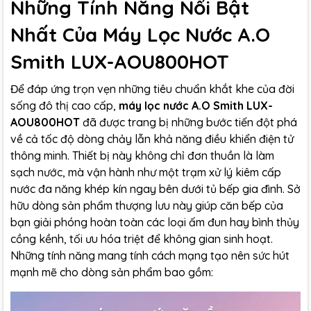
Những Tính Năng Nổi Bật
Nhất Của Máy Lọc Nước A.O
Smith LUX-AOU800HOT
Để đáp ứng trọn vẹn những tiêu chuẩn khắt khe của đời
sống đô thị cao cấp,
máy lọc nước A.O Smith LUX-
AOU800HOT
đã được trang bị những bước tiến đột phá
về cả tốc độ dòng chảy lẫn khả năng điều khiển điện tử
thông minh. Thiết bị này không chỉ đơn thuần là làm
sạch nước, mà vận hành như một trạm xử lý kiêm cấp
nước đa năng khép kín ngay bên dưới tủ bếp gia đình. Sở
hữu dòng sản phẩm thượng lưu này giúp căn bếp của
bạn giải phóng hoàn toàn các loại ấm đun hay bình thủy
cồng kềnh, tối ưu hóa triệt để không gian sinh hoạt.
Những tính năng mang tính cách mạng tạo nên sức hút
mạnh mẽ cho dòng sản phẩm bao gồm: