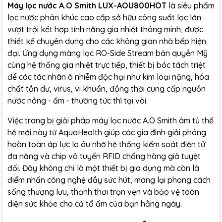
Máy lọc nước A.O Smith LUX-AOU800HOT
là siêu phẩm
lọc nước phân khúc cao cấp sở hữu công suất lọc lớn
vượt trội kết hợp tính năng gia nhiệt thông minh, được
thiết kế chuyên dụng cho các không gian nhà bếp hiện
đại. Ứng dụng màng lọc RO-Side Stream bản quyền Mỹ
cùng hệ thống gia nhiệt trực tiếp, thiết bị bóc tách triệt
để các tác nhân ô nhiễm độc hại như kim loại nặng, hóa
chất tồn dư, virus, vi khuẩn, đồng thời cung cấp nguồn
nước nóng - ấm - thường tức thì tại vòi.
Việc trang bị giải pháp máy lọc nước A.O Smith âm tủ thế
hệ mới này từ AquaHealth giúp các gia đình giải phóng
hoàn toàn áp lực lo âu nhờ hệ thống kiểm soát điện tử
đa năng và chip vô tuyến RFID chống hàng giả tuyệt
đối. Đây không chỉ là một thiết bị gia dụng mà còn là
điểm nhấn công nghệ đầy sức hút, mang lại phong cách
sống thượng lưu, thảnh thơi trọn vẹn và bảo vệ toàn
diện sức khỏe cho cả tổ ấm của bạn hằng ngày.