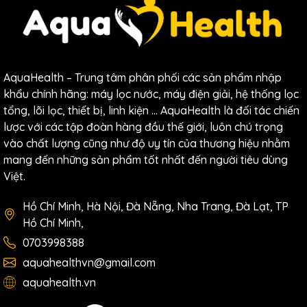
AquaHealth – Trung tâm phân phối các sản phẩm nhập
khẩu chính hãng: máy lọc nước, máy điện giải, hệ thống lọc
tổng, lõi lọc, thiết bị, linh kiện … AquaHealth là đối tác chiến
lược với các tập đoàn hàng đầu thế giới, luôn chú trọng
vào chất lượng cũng như độ uy tín của thương hiệu nhằm
Thương hiệu A.O Smith - Dấu ấn hơn 150 năm tại Mỹ
mang đến những sản phẩm tốt nhất đến người tiêu dùng
Thông số kỹ thuật của máy
Việt.
Các chỉ số vận hành chi tiết của máy lọc nước A.O Smith
Hồ Chí Minh, Hà Nội, Đà Nẵng, Nha Trang, Đà Lạt, TP
LUX-AOU800HOT phản ánh năng lực hoạt động vô cùng
Hồ Chí Minh,
mạnh mẽ ẩn bên trong một kết cấu tối giản, siêu gọn
0703998388
nhẹ:
aquahealthvn@gmail.com
Tên sản phẩm
Máy lọc nước A.O Smith
aquahealth.vn
Model
LUX-AOU800HOT