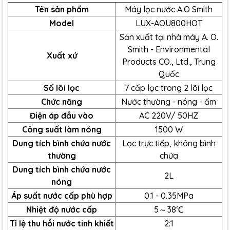
Công suất lọc cực lớn lên đến 2000ml/phút:
Tên sản phẩm
Máy lọc nước A.O Smith
Tốc độ dòng chảy vô cùng mạnh mẽ cho nguồn
Model
LUX-AOU800HOT
nước tinh khiết chảy liên tục theo thời gian thực
Sản xuất tại nhà máy A. O.
mà không cần chờ đợi; công nghệ lọc trực tiếp
Smith - Environmental
không bình chứa đảm bảo từng giọt nước ra vòi
Xuất xứ
Products CO., Ltd., Trung
luôn tươi mới, giàu oxy tự nhiên.
Quốc
03 mức điều chỉnh nhiệt độ nóng - ấm -
Số lõi lọc
7 cấp lọc trong 2 lõi lọc
thường:
Hệ thống kiểm soát nhiệt độ thông
Chức năng
Nước thường - nóng - ấm
minh đáp ứng tất cả nhu cầu của gia đình về
Điện áp đầu vào
AC 220V/ 50HZ
nước sạch mỗi ngày từ uống trực tiếp giải khát,
pha sữa cho bé, pha trà, cà phê cho đến hỗ trợ
Công suất làm nóng
1500 W
nấu ăn siêu tốc.
Dung tích bình chứa nước
Lọc trực tiếp, không bình
Vòi nước thông minh đa chức năng:
Chiếc vòi
thường
chứa
điện tử cao cấp không chỉ có nhiệm vụ lấy nước
Dung tích bình chứa nước
2L
mà còn tích hợp màn hình cảm ứng sắc nét, hiển
nóng
thị trực quan toàn bộ thông số vận hành và
Áp suất nước cấp phù hợp
0.1 - 0.35MPa
nâng tầm đẳng cấp sang trọng cho không gian
Nhiệt độ nước cấp
5～38℃
bếp.
Tỉ lệ thu hồi nước tinh khiết
2:1
07 cấp lọc tích hợp trong chỉ 02 lõi lọc nhỏ