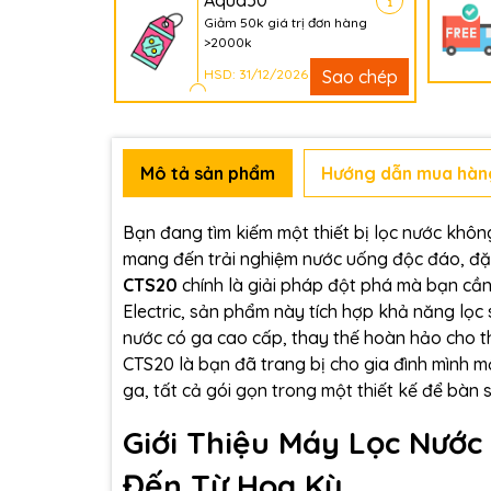
Aqua50
Giảm 50k giá trị đơn hàng
>2000k
HSD: 31/12/2026
Sao chép
Mô tả sản phẩm
Hướng dẫn mua hàn
Bạn đang tìm kiếm một thiết bị lọc nước khôn
mang đến trải nghiệm nước uống độc đáo, đặc
CTS20
chính là giải pháp đột phá mà bạn cần
Electric, sản phẩm này tích hợp khả năng lọc 
nước có ga cao cấp, thay thế hoàn hảo cho t
CTS20 là bạn đã trang bị cho gia đình mình m
ga, tất cả gói gọn trong một thiết kế để bàn sa
Giới Thiệu Máy Lọc Nước
Đến Từ Hoa Kỳ