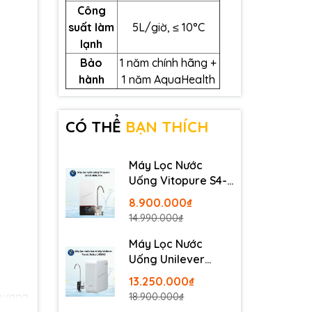
Công
suất làm
5L/giờ, ≤ 10°C
lạnh
Bảo
1 năm chính hãng +
hành
1 năm AquaHealth
CÓ THỂ
BẠN THÍCH
Máy Lọc Nước
Uống Vitopure S4-
RO-400G Pro -
8.900.000₫
Thương Hiệu Đức
14.990.000₫
Máy Lọc Nước
Uống Unilever
Pureit Delica
13.250.000₫
UR5840
thương
18.900.000₫