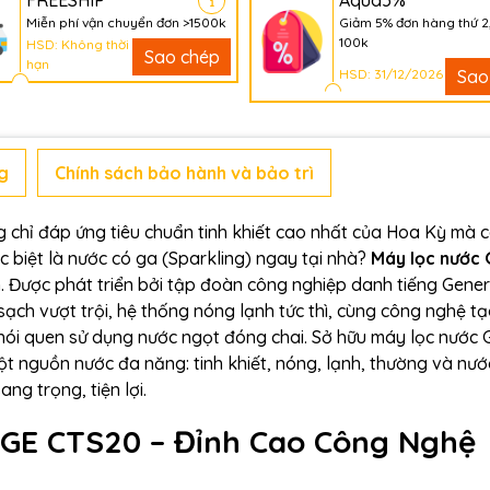
FREESHIP
Aqua5%
Miễn phí vận chuyển đơn >1500k
Giảm 5% đơn hàng thứ 2
100k
HSD: Không thời
Sao chép
hạn
HSD: 31/12/2026
Sao
g
Chính sách bảo hành và bảo trì
g chỉ đáp ứng tiêu chuẩn tinh khiết cao nhất của Hoa Kỳ mà 
 biệt là nước có ga (Sparkling) ngay tại nhà?
Máy lọc nước 
. Được phát triển bởi tập đoàn công nghiệp danh tiếng Gener
sạch vượt trội, hệ thống nóng lạnh tức thì, cùng công nghệ t
hói quen sử dụng nước ngọt đóng chai. Sở hữu máy lọc nước 
ột nguồn nước đa năng: tinh khiết, nóng, lạnh, thường và nướ
ng trọng, tiện lợi.
 GE CTS20 – Đỉnh Cao Công Nghệ