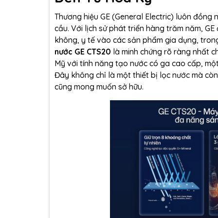
Thương hiệu GE (General Electric) luôn đồng ng
cầu. Với lịch sử phát triển hàng trăm năm, GE
không, y tế vào các sản phẩm gia dụng, trong
nước GE CTS20
là minh chứng rõ ràng nhất ch
Mỹ với tính năng tạo nước có ga cao cấp, mộ
Đây không chỉ là một thiết bị lọc nước mà cò
cũng mong muốn sở hữu.