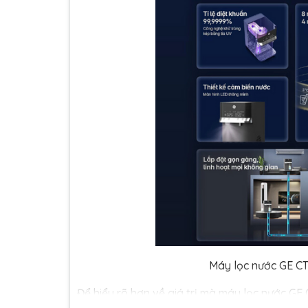
Máy lọc nước GE CT
Để hiểu rõ hơn về giá trị mà máy lọc nước GE