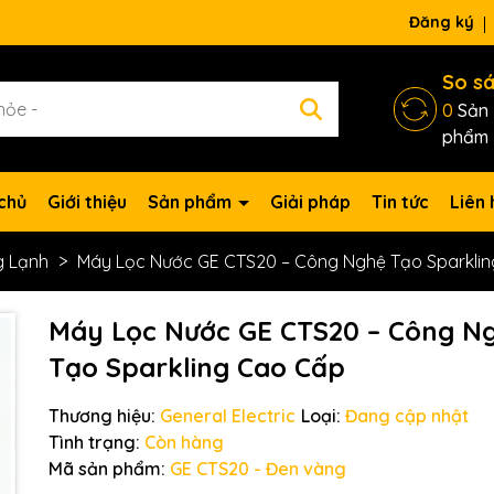
ng chờ đợi bạn
Đăng ký
So s
0
Sản
phẩm
chủ
Giới thiệu
Sản phẩm
Giải pháp
Tin tức
Liên 
g Lạnh
Máy Lọc Nước GE CTS20 – Công Nghệ Tạo Sparkli
Máy Lọc Nước GE CTS20 – Công N
Tạo Sparkling Cao Cấp
Thương hiệu:
General Electric
Loại:
Đang cập nhật
Tình trạng:
Còn hàng
Mã sản phẩm:
GE CTS20 - Đen vàng