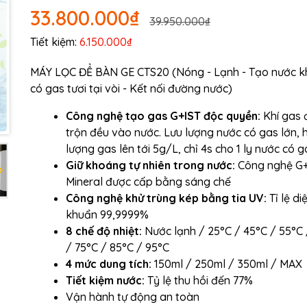
33.800.000₫
39.950.000₫
Mã giảm giá:
Tiết kiệm:
6.150.000₫
Ngày hết hạn:
MÁY LỌC ĐỂ BÀN GE CTS20 (Nóng - Lạnh - Tạo nước 
có gas tươi tại vòi - Kết nối đường nước)
Điều kiện:
Công nghệ tạo gas G+IST độc quyền:
Khí gas 
trộn đều vào nước. Lưu lượng nước có gas lớn,
lượng gas lên tới 5g/L, chỉ 4s cho 1 ly nước có g
Giữ khoáng tự nhiên trong nước:
Công nghệ G
Mineral được cấp bằng sáng chế
Công nghệ khử trùng kép bằng tia UV:
Tỉ lệ di
khuẩn 99,9999%
8 chế độ nhiệt:
Nước lạnh / 25°C / 45°C / 55°C
/ 75°C / 85°C / 95°C
4 mức dung tích:
150ml / 250ml / 350ml / MAX
Tiết kiệm nước:
Tỷ lệ thu hồi đến 77%
Vận hành tự động an toàn