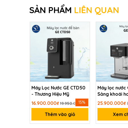
SẢN PHẨM
LIÊN QUAN
Máy Lọc Nước GE CTD50
Máy lọc nước 
- Thương Hiệu Mỹ
Sảng khoái h
công nghệ tạ
15%
16.900.000₫
25.900.000₫
19.950.000₫
Thêm vào giỏ
Xem ch