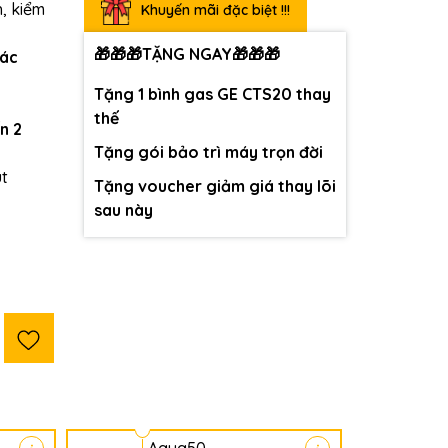
h, kiểm
Khuyến mãi đặc biệt !!!
🎁
🎁
🎁
TẶNG NGAY
🎁
🎁
🎁
tác
Tặng 1 bình gas GE CTS20 thay
thế
n 2
Tặng gói bảo trì máy trọn đời
út
Tặng voucher giảm giá thay lõi
sau này