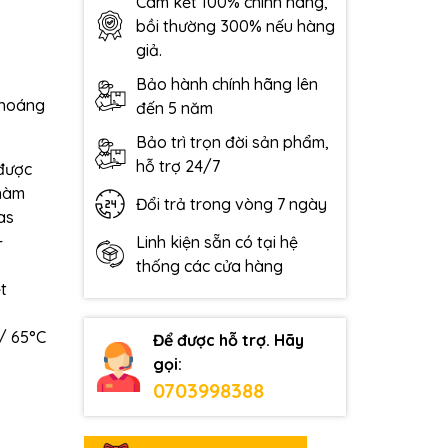
Cam kết 100% chính hãng,
bồi thường 300% nếu hàng
giả.
Bảo hành chính hãng lên
khoáng
đến 5 năm
Bảo trì trọn đời sản phẩm,
hỗ trợ 24/7
được
 hàm
Đổi trả trong vòng 7 ngày
as
+
Linh kiện sẵn có tại hệ
thống các cửa hàng
ệt
 / 65°C
Để được hỗ trợ. Hãy
gọi:
0703998388