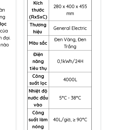
Kích
280 x 400 x 455
oàn
thước
mm
àng
(RxSxC)
lọc
Thương
General Electric
 của
hiệu
 đại.
Đen Vàng, Đen
Màu sắc
h nào
Trắng
Điện
năng
0,1kWh/24H
tiêu thụ
Công
4000L
suất lọc
Nhiệt độ
nước đầu
5
°C
- 38
°C
vào
Công
suất làm
40L/giờ, ≥ 90°C
nóng