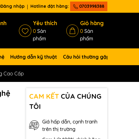
Đăng nhập
Hotline đặt hàng:
0703998388
ánh
Yêu thích
Giỏ hàng
0
Sản
0
Sản
phẩm
phẩm
hệ
Hướng dẫn kỹ thuật
Câu hỏi thường gặp
ng Cao Cấp
ghệ
CAM KẾT
CỦA CHÚNG
TÔI
Giá hấp dẫn, cạnh tranh
trên thị trường