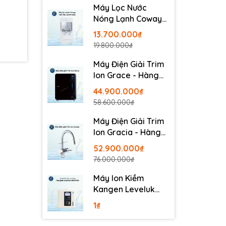
à
Máy Lọc Nước
g để
Nóng Lạnh Coway
Neo Plus CHP-264L
13.700.000₫
19.800.000₫
gắn
Máy Điện Giải Trim
Ion Grace - Hàng
 nhất
Nội Địa Nhật
 dụng
44.900.000₫
 GE
58.600.000₫
 chất
Máy Điện Giải Trim
ết bị
Ion Gracia - Hàng
Nội Địa Nhật
52.900.000₫
76.000.000₫
Máy Ion Kiềm
Kangen Leveluk
SD501DX
1₫