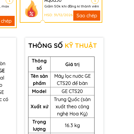
Aqua50
, max
Giảm 50k khi đăng kí thành viên
HSD: 31/12/2026
Sao chép
 chép
THÔNG SỐ
KỸ THUẬT
Thông
còn
Giá trị
số
GE
Tên sản
Máy lọc nước GE
al
phẩm
CTS20 để bàn
ạo
Model
GE CTS20
GE
c có
Trung Quốc (sản
Xuất xứ
xuất theo công
nghệ Hoa Kỳ)
Trọng
16.3 kg
lượng