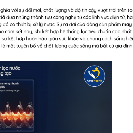
hĩa với sự đổi mới, chất lượng và độ tin cậy vượt trội trên t
 đã đưa những thành tựu công nghệ từ các lĩnh vực điện tử, h
 đó có thiết bị xử lý nước. Sự ra đời của dòng sản phẩm
máy 
o cam kết này, khi kết hợp hệ thống lọc tiêu chuẩn cao nhất
t sự kết hợp hoàn hảo giữa sức khỏe và phong cách sống hiện
n là một tuyên bố về chất lượng cuộc sống mà bất cứ gia đìn