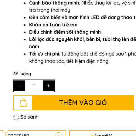
Cảnh báo thông minh:
Nhắc thay lõi lọc, vệ sin
tra trạng thái máy
Đèn cảm biến và màn hình LED dễ dàng thao 
Khóa an toàn trẻ em
Điều chỉnh điểm sôi thông minh
Lõi lọc đúc nguyên khối, bền bỉ, tuổi thọ lên đế
năm
Tối ưu chi phí:
tự động bật chế độ ngủ sau 1 ph
không thao tác, tiết kiệm điện năng
Số lượng:
-
+
THÊM VÀO GIỎ
So sánh