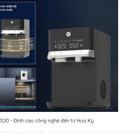
S20 - Đỉnh cao công nghệ đến từ Hoa Kỳ
 CTS20 mang lại, hãy cùng đi sâu vào tìm hiểu về nguồn gốc 