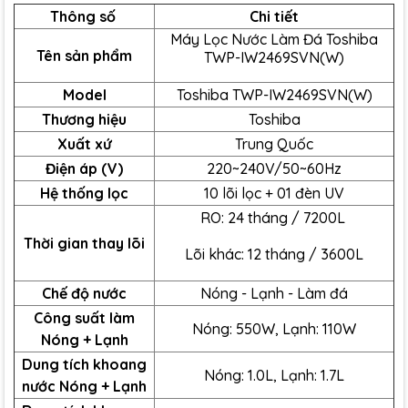
Thông số
Chi tiết
Máy Lọc Nước Làm Đá Toshiba
Tên sản phẩm
TWP-
IW2469SVN(W)
Model
Toshiba TWP-
IW2469SVN(W)
Thương hiệu
Toshiba
Xuất xứ
Trung Quốc
Điện áp (V)
220~240V/50~60Hz
Hệ thống lọc
10 lõi lọc + 01 đèn UV
RO: 24 tháng / 7200L
Thời gian thay lõi
Lõi khác: 12 tháng / 3600L
Chế độ nước
Nóng - Lạnh - Làm đá
Công suất làm
Nóng: 550W, Lạnh: 110W
Nóng + Lạnh
Dung tích khoang
Nóng: 1.0L, Lạnh: 1.7L
nước Nóng + Lạnh
Điểm ấn tượng của máy lọc nước làm đá Toshiba TWP-