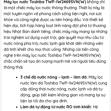
Máy lọc nước Toshiba TWP-IW2469SVN(W)
không chỉ
là một chiếc máy lọc nước thông thường. Thiết bị này là
một tuyên ngôn về phong cách sống tiện nghi, nơi sức
khỏe và công nghệ được ưu tiên hàng đầu. Với thiết kế
hiện đại, tích hợp hàng loạt tính năng đột phá từ thương
hiệu Nhật Bản danh tiếng, chiếc máy này mang lại những
trải nghiệm sử dụng vượt trội, giải quyết mọi nhu cầu từ
nước nóng pha trà, nước lạnh giải khát đến những viên
đá tinh khiết cho mọi thức uống. Những cải tiến công
nghệ trên máy lọc nước Toshiba TWP-IW2469SVN(W)
chắc chắn sẽ tạo ấn tượng mạnh mẽ với người tiêu dùng
thông thái.
3 chế độ nước nóng – lạnh – làm đá:
Máy lọc
nước làm đá Toshiba TWP-IW2469SVN(W) cung
cấp đồng thời nước nóng, nước lạnh và đá tự
động, giúp tiết kiệm không gian và mang lại sự
tiện lợi tối đa cho gia đình.
Làm đá tự động từ nước RO tinh khiết:
Hệ