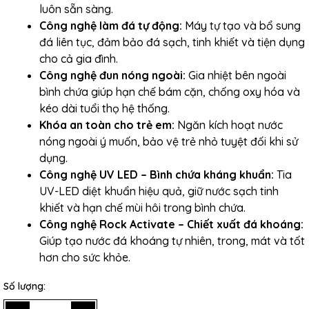
luôn sẵn sàng.
Công nghệ làm đá tự động:
Máy tự tạo và bổ sung
đá liên tục, đảm bảo đá sạch, tinh khiết và tiện dụng
cho cả gia đình.
Công nghệ đun nóng ngoài:
Gia nhiệt bên ngoài
bình chứa giúp hạn chế bám cặn, chống oxy hóa và
kéo dài tuổi thọ hệ thống.
Khóa an toàn cho trẻ em:
Ngăn kích hoạt nước
nóng ngoài ý muốn, bảo vệ trẻ nhỏ tuyệt đối khi sử
dụng.
Công nghệ UV LED – Bình chứa kháng khuẩn:
Tia
UV-LED diệt khuẩn hiệu quả, giữ nước sạch tinh
khiết và hạn chế mùi hôi trong bình chứa.
Công nghệ Rock Activate – Chiết xuất đá khoáng:
Giúp tạo nước đá khoáng tự nhiên, trong, mát và tốt
hơn cho sức khỏe.
Số lượng: