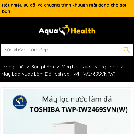
Rất nhiều ưu đãi và chương trình khuyến mãi đang chờ đợi
bạn
Trang chủ
Sản phẩm
Máy Lọc Nước Nóng Lạnh
Máy Lọc Nước Làm Đá Toshiba TWP-IW2469SVN(W)