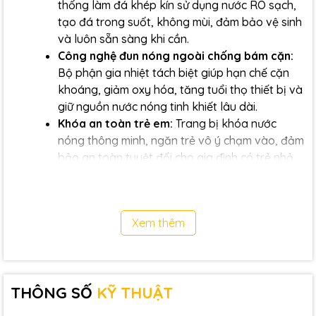
thống làm đá khép kín sử dụng nước RO sạch,
tạo đá trong suốt, không mùi, đảm bảo vệ sinh
và luôn sẵn sàng khi cần.
Công nghệ đun nóng ngoài chống bám cặn:
Bộ phận gia nhiệt tách biệt giúp hạn chế cặn
khoáng, giảm oxy hóa, tăng tuổi thọ thiết bị và
giữ nguồn nước nóng tinh khiết lâu dài.
Khóa an toàn trẻ em:
Trang bị khóa nước
nóng thông minh, ngăn trẻ vô ý chạm vào, đảm
bảo an toàn tuyệt đối cho gia đình có trẻ nhỏ.
UV LED diệt khuẩn trong bình chứa:
Công
nghệ UV LED tiêu diệt 99.9% vi khuẩn trong
nước lưu trữ, giúp nước luôn sạch và an toàn
Xem thêm
sau khi lọc.
Rock Activate – Bổ sung khoáng tự nhiên:
Công nghệ đá khoáng giúp thêm các khoáng
chất có lợi như HCO3-, hỗ trợ tiêu hóa và tăng
THÔNG SỐ
KỸ THUẬT
cường sức khỏe tổng thể.