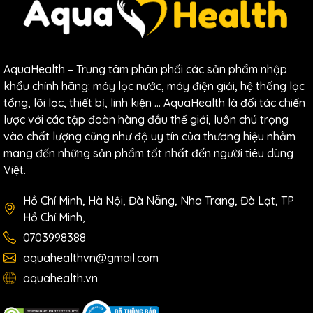
Nhiệt độ nước nóng
≥85°C
Kích thước sản
310*390*1050
phẩm (mm)
Trọng lượng
20kg
AquaHealth – Trung tâm phân phối các sản phẩm nhập
khẩu chính hãng: máy lọc nước, máy điện giải, hệ thống lọc
Bảo hành
12 tháng
tổng, lõi lọc, thiết bị, linh kiện … AquaHealth là đối tác chiến
lược với các tập đoàn hàng đầu thế giới, luôn chú trọng
Cấu Tạo Hệ Thống Lõi Lọc
vào chất lượng cũng như độ uy tín của thương hiệu nhằm
mang đến những sản phẩm tốt nhất đến người tiêu dùng
Tiên Tiến Của Máy Lọc Nước
Việt.
Làm Đá Toshiba TWP-
Hồ Chí Minh, Hà Nội, Đà Nẵng, Nha Trang, Đà Lạt, TP
IW2469SVN(W) – 11 Bước Cho
Hồ Chí Minh,
0703998388
Nước Sạch Khuẩn
aquahealthvn@gmail.com
Trái tim của bất kỳ thiết bị lọc nước nào chính là hệ
aquahealth.vn
thống lõi lọc, và đây cũng là điểm mạnh lớn nhất của
máy lọc nước làm đá Toshiba TWP-IW2469SVN(W)
.