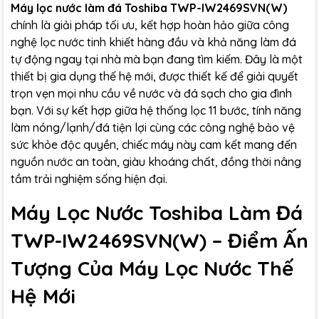
Máy lọc nước làm đá Toshiba TWP-IW2469SVN(W)
chính là giải pháp tối ưu, kết hợp hoàn hảo giữa công
nghệ lọc nước tinh khiết hàng đầu và khả năng làm đá
tự động ngay tại nhà mà bạn đang tìm kiếm. Đây là một
thiết bị gia dụng thế hệ mới, được thiết kế để giải quyết
trọn vẹn mọi nhu cầu về nước và đá sạch cho gia đình
bạn. Với sự kết hợp giữa hệ thống lọc 11 bước, tính năng
làm nóng/lạnh/đá tiện lợi cùng các công nghệ bảo vệ
sức khỏe độc quyền, chiếc máy này cam kết mang đến
nguồn nước an toàn, giàu khoáng chất, đồng thời nâng
tầm trải nghiệm sống hiện đại.
Máy Lọc Nước Toshiba Làm Đá
TWP-IW2469SVN(W) – Điểm Ấn
Tượng Của Máy Lọc Nước Thế
Hệ Mới