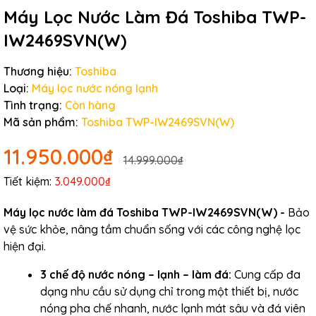
Máy Lọc Nước Làm Đá Toshiba TWP-
IW2469SVN(W)
Thương hiệu:
Toshiba
Loại:
Máy lọc nước nóng lạnh
Tình trạng:
Còn hàng
Mã sản phẩm:
Toshiba TWP-IW2469SVN(W)
11.950.000₫
14.999.000₫
Tiết kiệm:
3.049.000₫
Máy lọc nước làm đá Toshiba TWP-
IW2469SVN(W) -
Bảo
vệ sức khỏe, nâng tầm chuẩn sống với các công nghệ lọc
hiện đại.
3 chế độ nước nóng – lạnh – làm đá:
Cung cấp đa
dạng nhu cầu sử dụng chỉ trong một thiết bị, nước
nóng pha chế nhanh, nước lạnh mát sâu và đá viên