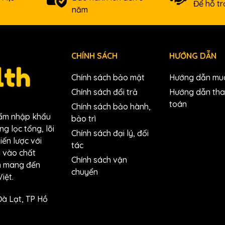
Để hỗ t
năm
CHÍNH SÁCH
HƯỚNG DẪN
Chính sách bảo mật
Hướng dẫn mu
Chính sách đổi trả
Hướng dẫn th
toán
Chính sách bảo hành,
hẩm nhập khẩu
bảo trì
g lọc tổng, lõi
Chính sách đại lý, đối
hiến lược với
tác
g vào chất
Chính sách vận
ằm mang đến
chuyển
iệt.
Đà Lạt, TP Hồ