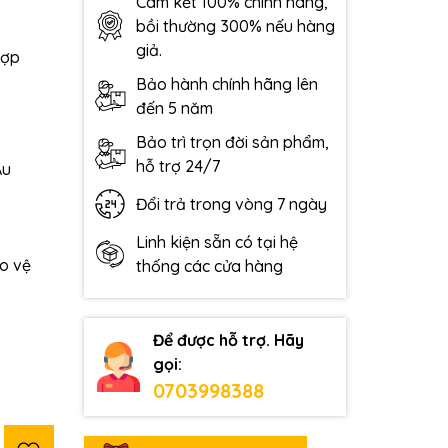
Cam kết 100% chính hãng,
bồi thường 300% nếu hàng
giả.
hợp
Bảo hành chính hãng lên
đến 5 năm
Bảo trì trọn đời sản phẩm,
hỗ trợ 24/7
Âu
Đổi trả trong vòng 7 ngày
Linh kiện sẵn có tại hệ
ảo vệ
thống các cửa hàng
Để được hỗ trợ. Hãy
gọi:
0703998388