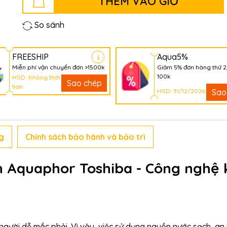
THÊM VÀO GIỎ
So sánh
FREESHIP
Aqua5%
Miễn phí vận chuyển đơn >1500k
Giảm 5% đơn hàng thứ 2
100k
HSD: Không thời
Sao chép
hạn
HSD: 31/12/2026
Sao
g
Chính sách bảo hành và bảo trì
 Aquaphor Toshiba - Công nghệ 
người dễ mắc phải. Vì vậy, việc sử dụng nguồn nước sạch, an