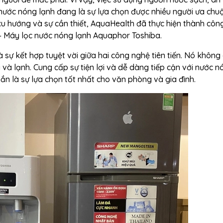
 nước nóng lạnh đang là sự lựa chọn được nhiều người ưa chu
 xu hướng và sự cần thiết, AquaHealth đã thực hiện thành côn
 – Máy lọc nước nóng lạnh Aquaphor Toshiba.
à sự kết hợp tuyệt vời giữa hai công nghệ tiên tiến. Nó không 
à lạnh. Cung cấp sự tiện lợi và dễ dàng tiếp cận với nước n
ắn là sự lựa chọn tốt nhất cho văn phòng và gia đình.