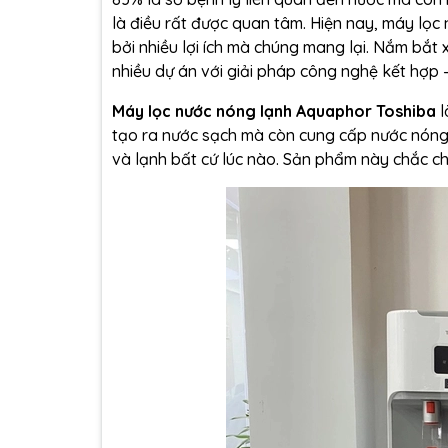
là điều rất được quan tâm. Hiện nay, máy lọc
bởi nhiều lợi ích mà chúng mang lại. Nắm bắt
nhiều dự án với giải pháp công nghệ kết hợp
Máy lọc nước nóng lạnh Aquaphor Toshiba
l
tạo ra nước sạch mà còn cung cấp nước nóng v
và lạnh bất cứ lúc nào. Sản phẩm này chắc ch