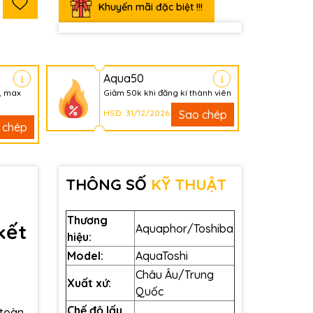
Khuyến mãi đặc biệt !!!
Aqua50
, max
Giảm 50k khi đăng kí thành viên
HSD: 31/12/2026
Sao chép
 chép
THÔNG SỐ
KỸ THUẬT
Thương
kết
Aquaphor/Toshiba
hiệu:
Model:
AquaToshi
Châu Âu/Trung
Xuất xứ:
Quốc
Chế độ lấy
 toàn