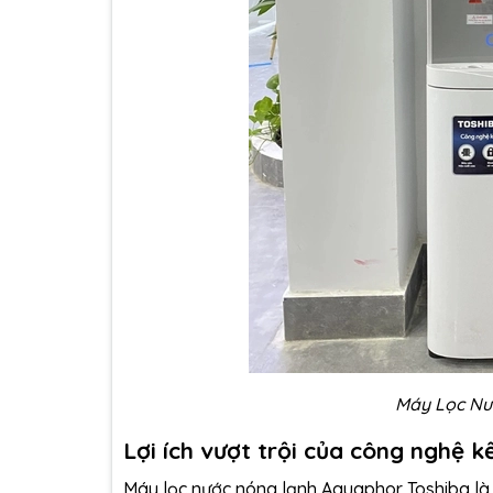
Máy Lọc Nư
Lợi ích vượt trội của công nghệ 
Máy lọc nước nóng lạnh Aquaphor Toshiba là