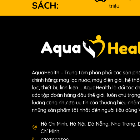
SÁCH:
triệu
AquaHealth – Trung tâm phân phối các sản p
chính hãng: máy lọc nước, máy điện giải, hệ thốn
lọc, thiết bị, linh kiện … AquaHealth là đối tác c
các tập đoàn hàng đầu thế giới, luôn chú trọn
lượng cũng như độ uy tín của thương hiệu nh
những sản phẩm tốt nhất đến người tiêu dùng V
Hồ Chí Minh, Hà Nội, Đà Nẵng, Nha Trang, 
Chí Minh,