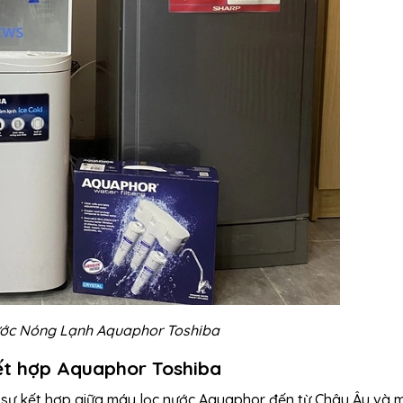
ớc Nóng Lạnh Aquaphor Toshiba
kết hợp Aquaphor Toshiba
 sự kết hợp giữa máy lọc nước Aquaphor đến từ Châu Âu và 