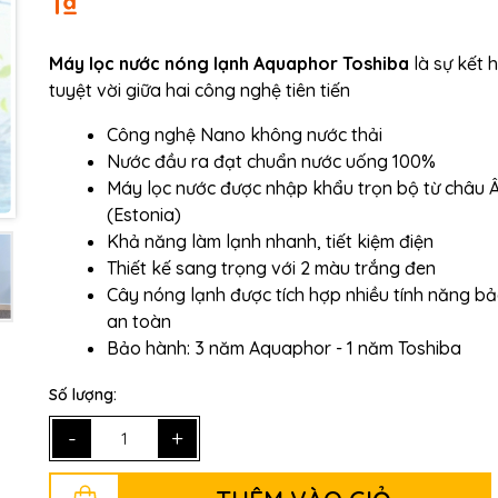
1₫
Ngày hết hạn:
Máy lọc nước nóng lạnh Aquaphor Toshiba
là sự kết 
tuyệt vời giữa hai công nghệ tiên tiến
Điều kiện:
Công nghệ Nano không nước thải
Nước đầu ra đạt chuẩn nước uống 100%
Máy lọc nước được nhập khẩu trọn bộ từ châu 
(Estonia)
Khả năng làm lạnh nhanh, tiết kiệm điện
Thiết kế sang trọng với 2 màu trắng đen
Cây nóng lạnh được tích hợp nhiều tính năng b
an toàn
Bảo hành: 3 năm Aquaphor - 1 năm Toshiba
Số lượng:
-
+