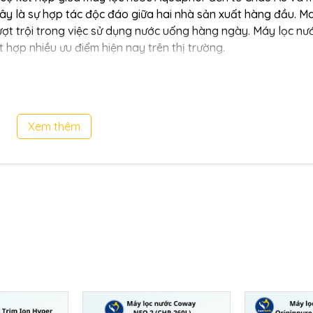
ây là sự hợp tác độc đáo giữa hai nhà sản xuất hàng đầu. M
ượt trội trong việc sử dụng nước uống hàng ngày. Máy lọc nư
hợp nhiều ưu điểm hiện nay trên thị trường.
nước thải, không cần dùng máy bơm tăng áp
ng chế, hiệu quả gấp 10 lần so với công nghệ lọc thông thư
ẩn nước uống được (được kiểm tra bằng mẫu nước của khách
Xem thêm
(Estonia)
ất lượng
điện
à trắng
 chức năng bảo vệ an toàn
ệm, chuyên nghiệp bảo trì, lắp đặt an toàn
u và chất lượng nhất cho khách h
 kiểm nghiệm và đánh giá cao về hiệu quả trong việc loại 