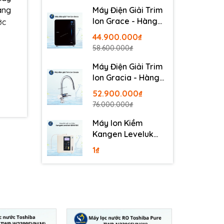
ang
Máy Điện Giải Trim
Ion Grace - Hàng
ớc
Nội Địa Nhật
44.900.000₫
58.600.000₫
Máy Điện Giải Trim
Ion Gracia - Hàng
ờng .
Nội Địa Nhật
 hàng
52.900.000₫
76.000.000₫
Máy Ion Kiềm
Kangen Leveluk
SD501DX
1₫
àng
bỏ tạp