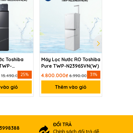
n.
óng
ưu và
rytal
ớc
ớc Toshiba
Máy Lọc Nước RO Toshiba
Máy điện 
 TWP-
Pure TWP-N2396SVN(W)
SD501 Pla
(M)
 sét,
25%
31%
₫
4.800.000₫
1₫
15.490.000₫
6.990.000₫
vào giỏ
Thêm vào giỏ
Thê
 ô
ĐỔI TRẢ
03998388
Chính sách đổi trả dễ