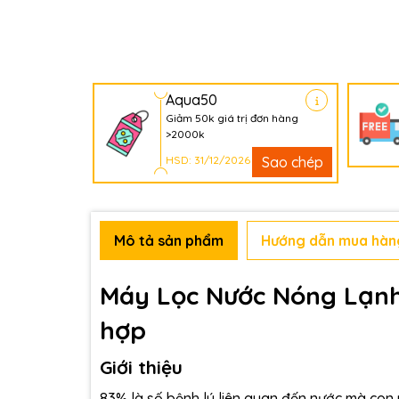
Aqua50
Giảm 50k giá trị đơn hàng
>2000k
HSD: 31/12/2026
Sao chép
Mô tả sản phẩm
Hướng dẫn mua hàn
Máy Lọc Nước Nóng Lạnh
hợp
Giới thiệu
83% là số bệnh lý liên quan đến nước mà con 