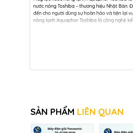
nước nóng Toshiba – thương hiệu Nhật Bản. Đ
đến cho người dùng sự hoàn hảo và tiện lợi v
nóng lạnh Aquaphor Toshiba là công nghệ kết 
Công nghệ nano từ Châu Âu: không 
Ion bạc diệt khuẩn hiệu quả
Công nghệ lọc nước được cấp bằng sá
Nước đầu ra đáp ứng 100% tiêu chu
tại đơn vị bên thứ 3)
Máy lọc nước nhập khẩu từ Châu Âu 
Máy nước nóng Toshiba đi đầu về ch
Khả năng làm lạnh nhanh, tiết kiệm 
Thiết kế sang trọng với 2 màu đen v
Bình nóng lạnh được tích hợp nhiều
Đội ngũ kỹ thuật viên giàu kinh nghi
SẢN PHẨM
LIÊN QUAN
Giải pháp kết hợp tối ư
Công nghệ lọc nước Aquaphor Châu Âu đã được