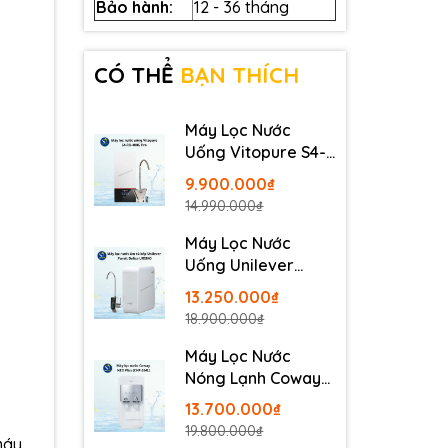
Bảo hành:
12 - 36 tháng
CÓ THỂ
BẠN THÍCH
Máy Lọc Nước
Uống Vitopure S4-
RO-400G Pro -
9.900.000₫
Thương Hiệu Đức
14.990.000₫
Máy Lọc Nước
Uống Unilever
Pureit Delica
13.250.000₫
UR5840
18.900.000₫
Máy Lọc Nước
Nóng Lạnh Coway
Neo Plus CHP-264L
13.700.000₫
19.800.000₫
máy