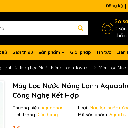
ng chờ đợi bạn
Đăng ký
So s
0
Sản
phẩm
chủ
Giới thiệu
Sản phẩm
Giải pháp
Tin tức
Liên 
g Lạnh
Máy Lọc Nước Nóng Lạnh Toshiba
Máy Lọc Nước
Máy Lọc Nước Nóng Lạnh Aquaph
Công Nghệ Kết Hợp
Thương hiệu:
Aquaphor
Loại:
Máy lọc nước nón
Tình trạng:
Còn hàng
Mã sản phẩm:
AquaTos
Mã giảm giá: