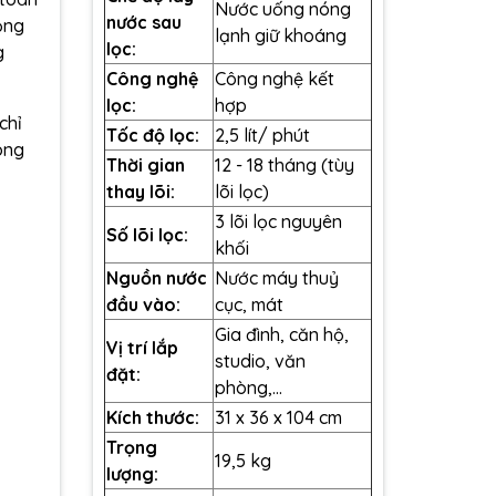
Nước uống nóng
nước sau
ộng
lạnh giữ khoáng
lọc:
g
Công nghệ
Công nghệ kết
lọc:
hợp
chỉ
Tốc độ lọc:
2,5 lít/ phút
óng
Thời gian
12 - 18 tháng (tùy
thay lõi:
lõi lọc)
3 lõi lọc nguyên
Số lõi lọc:
khối
Nguồn nước
Nước máy thuỷ
đầu vào:
cục, mát
Gia đình, căn hộ,
Vị trí lắp
studio, văn
đặt:
phòng,...
Kích thước:
31 x 36 x 104 cm
Trọng
19,5 kg
lượng: