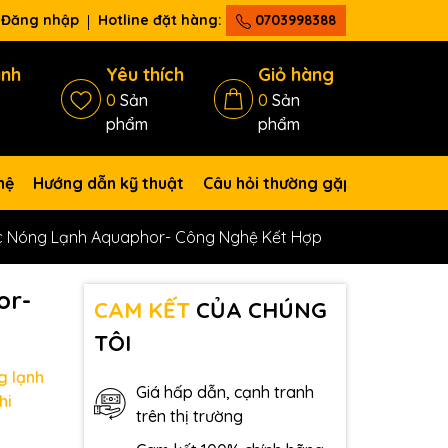
Đăng nhập
Hotline đặt hàng:
0703998388
ánh
Yêu thích
Giỏ hàng
0
Sản
0
Sản
phẩm
phẩm
hệ
Hướng dẫn kỹ thuật
Câu hỏi thường gặp
 Nóng Lạnh Aquaphor- Công Nghệ Kết Hợp
or-
CAM KẾT
CỦA CHÚNG
TÔI
g lạnh
Giá hấp dẫn, cạnh tranh
hi
trên thị trường