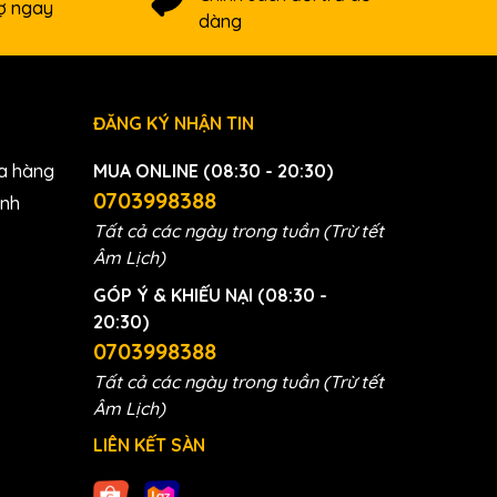
rợ ngay
dàng
ĐĂNG KÝ NHẬN TIN
a hàng
MUA ONLINE (08:30 - 20:30)
0703998388
anh
Tất cả các ngày trong tuần (Trừ tết
Âm Lịch)
GÓP Ý & KHIẾU NẠI (08:30 -
20:30)
0703998388
Tất cả các ngày trong tuần (Trừ tết
Âm Lịch)
LIÊN KẾT SÀN