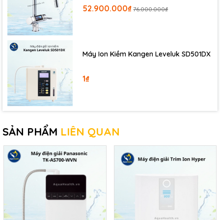
52.900.000₫
76.000.000₫
*Thời gian chỉ mang tính chất tham khảo, tuỳ vào số
lượng người dùng và thời gian dùng của bạn
Máy Ion Kiềm Kangen Leveluk SD501DX
1₫
SẢN PHẨM
LIÊN QUAN