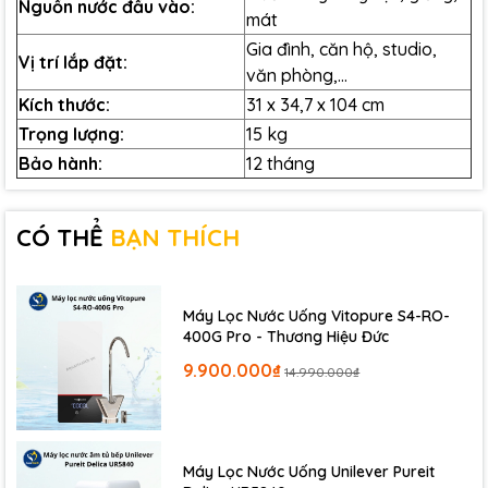
Nguồn nước đầu vào:
mát
Gia đình, căn hộ, studio,
Vị trí lắp đặt:
văn phòng,...
Kích thước:
31 x 34,7 x 104 cm
Trọng lượng:
15 kg
Bảo hành:
12 tháng
CÓ THỂ
BẠN THÍCH
Toshiba – Tập đoàn lớn đến từ Nhật Bản
Máy Lọc Nước Uống Vitopure S4-RO-
400G Pro - Thương Hiệu Đức
Công nghệ lọc nước hiện đại
9.900.000₫
14.990.000₫
máy lọc nước nóng lạnh
Toshiba TWP-H1660SVN(W)
Máy Lọc Nước Uống Unilever Pureit
Quy trình lọc 7 giai đoạn