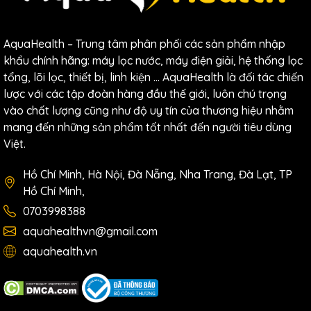
AquaHealth – Trung tâm phân phối các sản phẩm nhập
khẩu chính hãng: máy lọc nước, máy điện giải, hệ thống lọc
tổng, lõi lọc, thiết bị, linh kiện … AquaHealth là đối tác chiến
lược với các tập đoàn hàng đầu thế giới, luôn chú trọng
vào chất lượng cũng như độ uy tín của thương hiệu nhằm
mang đến những sản phẩm tốt nhất đến người tiêu dùng
Việt.
Hồ Chí Minh, Hà Nội, Đà Nẵng, Nha Trang, Đà Lạt, TP
Hồ Chí Minh,
0703998388
Hệ thống lõi lọc RO Vortex hiện đại
aquahealthvn@gmail.com
aquahealth.vn
Đèn LED UV diệt khuẩn lên đến 99.99%
Công nghệ UV LED được áp dụng trong
máy lọc nước
nóng lạnh Toshiba TWP-H1660SVN(W)
giúp tiêu diệt