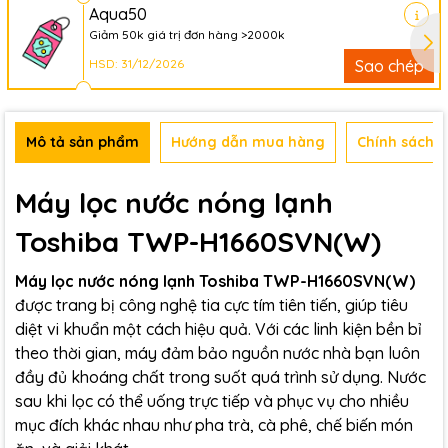
Aqua50
Giảm 50k giá trị đơn hàng >2000k
HSD: 31/12/2026
Sao chép
Mô tả sản phẩm
Hướng dẫn mua hàng
Chính sách b
Máy lọc nước nóng lạnh
Toshiba TWP-H1660SVN(W)
Máy lọc nước nóng lạnh Toshiba TWP-H1660SVN(W)
được trang bị công nghệ tia cực tím tiên tiến, giúp tiêu
diệt vi khuẩn một cách hiệu quả. Với các linh kiện bền bỉ
theo thời gian, máy đảm bảo nguồn nước nhà bạn luôn
đầy đủ khoáng chất trong suốt quá trình sử dụng. Nước
sau khi lọc có thể uống trực tiếp và phục vụ cho nhiều
mục đích khác nhau như pha trà, cà phê, chế biến món