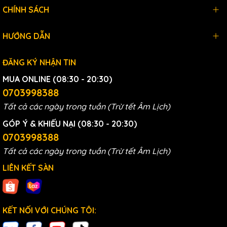
đến 99,99% các loại vi khuẩn có hại trong nguồn nước.
CHÍNH SÁCH
Ngoài ra, công nghệ này còn ngăn chặn sự tái sinh của
vi khuẩn.
HƯỚNG DẪN
ĐĂNG KÝ NHẬN TIN
MUA ONLINE (08:30 - 20:30)
0703998388
Tất cả các ngày trong tuần (Trừ tết Âm Lịch)
GÓP Ý & KHIẾU NẠI (08:30 - 20:30)
0703998388
Tất cả các ngày trong tuần (Trừ tết Âm Lịch)
LIÊN KẾT SÀN
KẾT NỐI VỚI CHÚNG TÔI: