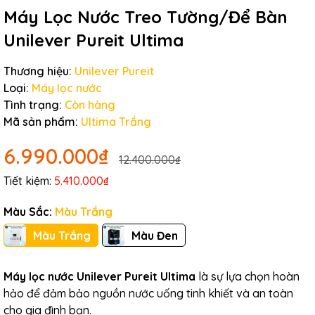
Máy Lọc Nước Treo Tường/Để Bàn
Unilever Pureit Ultima
Thương hiệu:
Unilever Pureit
Loại:
Máy lọc nước
Tình trạng:
Còn hàng
Mã sản phẩm:
Ultima Trắng
6.990.000₫
12.400.000₫
Tiết kiệm:
5.410.000₫
Màu Sắc:
Màu Trắng
Màu Trắng
Màu Đen
Máy lọc nước Unilever Pureit Ultima
là sự lựa chọn hoàn
hảo để đảm bảo nguồn nước uống tinh khiết và an toàn
cho gia đình bạn.