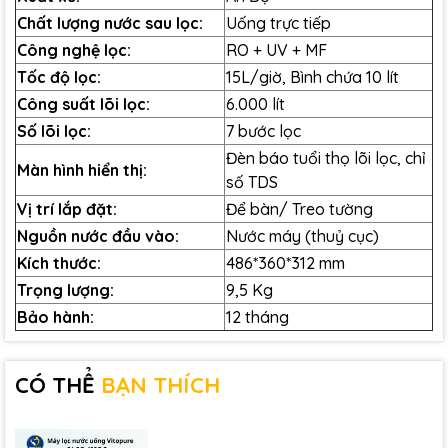
đại và màng vi lọc MF (Micro Filtration).
Chất lượng nước sau lọc:
Uống trực tiếp
Tích hợp hệ thống diệt khuẩn bằng tia cực tím
Công nghệ lọc:
RO + UV + MF
UV (Ultra Violet).
Tốc độ lọc:
15L/giờ, Bình chứa 10 lít
Cơ chế Cảnh Báo & Khóa An Toàn: hiển thị thời
gian cần thay lõi lọc và tự động ngắt nước khi
Công suất lõi lọc:
6.000 lít
máy đạt công suất tối đa.
Số lõi lọc:
7 bước lọc
Bổ sung khoáng chất có lợi sau khi lọc, giúp
Đèn báo tuổi thọ lõi lọc, chỉ
Màn hình hiển thị:
nâng cao hương vị nước.
số TDS
Công suất bộ lọc lên đến 4.000 lít, dung tích
Vị trí lắp đặt:
Để bàn/ Treo tường
bình chứa là 10L.
Nguồn nước đầu vào:
Nước máy (thuỷ cục)
Thời gian thay bộ lọc trung bình là 1 lần/năm (
),
Kích thước:
486*360*312 mm
công suất lọc đạt từ 9-12L/giờ (
).
Trọng lượng:
9,5 Kg
(*) Tuổi thọ bộ lọc và tốc độ lọc của sản phẩm khác
Bảo hành:
12 tháng
nhau phụ thuộc vào việc sử dụng và chất lượng nước
đầu vào nơi bạn sinh sống.
CÓ THỂ
BẠN THÍCH
Công nghệ PUREWATEK
với
quy trình 7 bước lọc