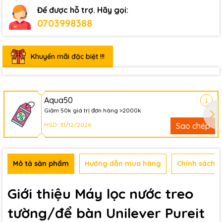
Để được hỗ trợ. Hãy gọi:
0703998388
Khuyến mãi đặc biệt !!!
Aqua50
Giảm 50k giá trị đơn hàng >2000k
HSD: 31/12/2026
Sao chép
Mô tả sản phẩm
Hướng dẫn mua hàng
Chính sách b
Giới thiệu Máy lọc nước treo
tường/để bàn Unilever Pureit