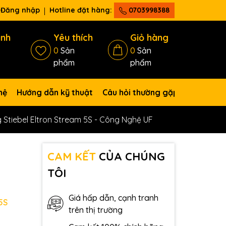
Đăng nhập
Hotline đặt hàng:
0703998388
ánh
Yêu thích
Giỏ hàng
0
Sản
0
Sản
phẩm
phẩm
hệ
Hướng dẫn kỹ thuật
Câu hỏi thường gặp
Stiebel Eltron Stream 5S - Công Nghệ UF
CAM KẾT
CỦA CHÚNG
TÔI
Giá hấp dẫn, cạnh tranh
5S
trên thị trường