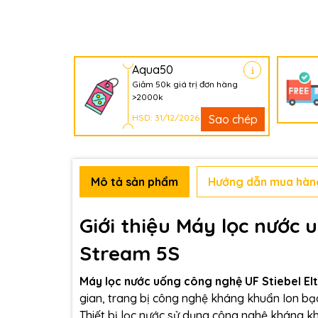
Aqua50
Giảm 50k giá trị đơn hàng
>2000k
HSD: 31/12/2026
Sao chép
Mô tả sản phẩm
Hướng dẫn mua hàn
Giới thiệu Máy lọc nước 
Stream 5S
Máy lọc nước uống công nghệ UF Stiebel El
gian, trang bị công nghệ kháng khuẩn Ion bạc.
Thiết bị lọc nước sử dụng công nghệ kháng k