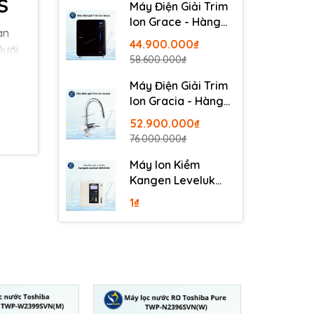
S
Máy Điện Giải Trim
Ion Grace - Hàng
an
Nội Địa Nhật
44.900.000₫
Dưới
58.600.000₫
Máy Điện Giải Trim
Ion Gracia - Hàng
Nội Địa Nhật
52.900.000₫
76.000.000₫
Máy Ion Kiềm
Kangen Leveluk
SD501DX
1₫