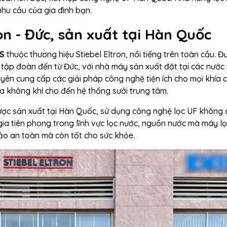
nhu cầu của gia đình bạn.
on - Đức, sản xuất tại Hàn Quốc
5S
thuộc thương hiệu Stiebel Eltron, nổi tiếng trên toàn cầu. Đ
t tập đoàn đến từ Đức, với nhà máy sản xuất đặt tại các nước
yên cung cấp các giải pháp công nghệ tiện ích cho mọi khía 
òa không khí cho đến hệ thống sưởi trung tâm.
ợc sản xuất tại Hàn Quốc, sử dụng công nghệ lọc UF không 
ia tiên phong trong lĩnh vực lọc nước, nguồn nước mà máy l
ảo an toàn mà còn tốt cho sức khỏe.