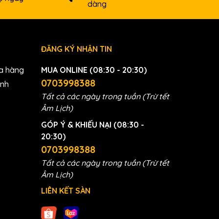
dàng
ĐĂNG KÝ NHẬN TIN
a hàng
MUA ONLINE (08:30 - 20:30)
0703998388
anh
Tất cả các ngày trong tuần (Trừ tết
Âm Lịch)
 năng
GÓP Ý & KHIẾU NẠI (08:30 -
n bạc
20:30)
0703998388
Tất cả các ngày trong tuần (Trừ tết
 chất
Âm Lịch)
huẩn
LIÊN KẾT SÀN