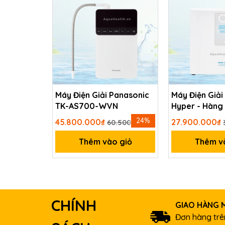
Máy Điện Giải Panasonic
Máy Điện Giải
TK-AS700-WVN
Hyper - Hàng 
Nhật Bản
24%
45.800.000₫
27.900.000₫
60.500.000₫
Thêm vào giỏ
Thêm v
CHÍNH
GIAO HÀNG M
Đơn hàng trên