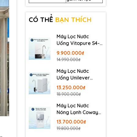
CÓ THỂ
BẠN THÍCH
Máy Lọc Nước
Uống Vitopure S4-
RO-400G Pro -
9.900.000₫
Thương Hiệu Đức
14.990.000₫
Máy Lọc Nước
Uống Unilever
Pureit Delica
13.250.000₫
UR5840
18.900.000₫
Máy Lọc Nước
Nóng Lạnh Coway
Neo Plus CHP-264L
13.700.000₫
19.800.000₫