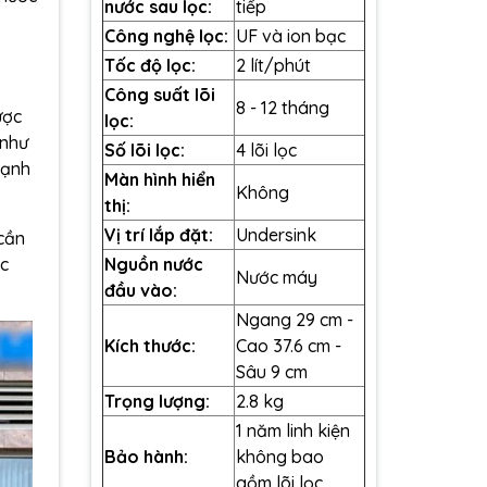
nước sau lọc:
tiếp
Công nghệ lọc:
UF và ion bạc
Tốc độ lọc:
2 lít/phút
Công suất lõi
8 - 12 tháng
ược
lọc:
 như
Số lõi lọc:
4 lõi lọc
cạnh
Màn hình hiển
Không
thị:
Vị trí lắp đặt:
Undersink
cần
ọc
Nguồn nước
Nước máy
đầu vào:
Ngang 29 cm -
Kích thước:
Cao 37.6 cm -
Sâu 9 cm
Trọng lượng:
2.8 kg
1 năm linh kiện
Bảo hành:
không bao
gồm lõi lọc