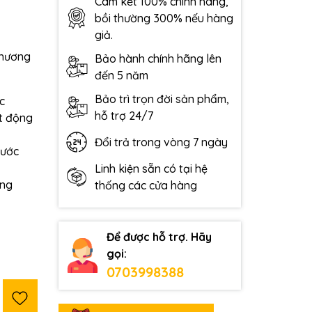
Cam kết 100% chính hãng,
bồi thường 300% nếu hàng
giả.
thương
Bảo hành chính hãng lên
đến 5 năm
Bảo trì trọn đời sản phẩm,
ạc
hỗ trợ 24/7
ạt động
Đổi trả trong vòng 7 ngày
nước
Linh kiện sẵn có tại hệ
àng
thống các cửa hàng
Để được hỗ trợ. Hãy
gọi:
0703998388