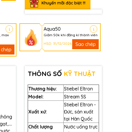
Khuyến mãi đặc biệt !!!
Aqua50
, max
Giảm 50k khi đăng kí thành viên
HSD: 31/12/2026
Sao chép
 chép
THÔNG SỐ
KỸ THUẬT
Thương hiệu:
Stiebel Eltron
Model:
Stream 5S
Stiebel Eltron -
Xuất xứ:
Đức, sản xuất
 không
tại Hàn Quốc
t,....
Chất lượng
Nước uống trực
 nước