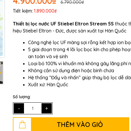
4.900.000₫
6.790.000₫
Tiết kiệm:
1.890.000₫
Ngày hết hạn:
Thiết bị lọc nước UF Stiebel Eltron Stream 5S
thuộc 
Điều kiện:
hiệu Stiebel Eltron - Đức, được sản xuất tại Hàn Quốc
Công nghệ lọc UF màng sợi rỗng kết hợp ion b
5 giai đoạn trong 4 lõi lọc bọc kín cho phép ho
an toàn và vệ sinh
Loại bỏ 100% vi khuẩn mà không gây lãng phí 
Không cần sử dụng điện hoặc bình chứa
Hệ thống “Đẩy và nhấn” giúp thay bộ lọc dễ d
Xuất xứ: Hàn Quốc
Số lượng:
-
+
THÊM VÀO GIỎ