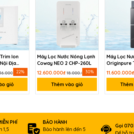
 Trim Ion
Máy Lọc Nước Nóng Lạnh
Máy Lọc Nư
Nội Địa
Coway NEO 2 CHP-260L
Originpure
W2399SVN
22%
30%
12.600.000₫
11.600.000
36.000.000₫
18.000.000₫
ào giỏ
Thêm vào giỏ
Thêm 
IỄN PHÍ
BẢO HÀNH
Gọi 07
 1,5
Bảo hành lên đến 5
Để hỗ t