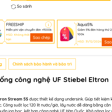
So sánh
FREESHIP
Aqua5%
Miễn phí vận chuyển đơn >1500k
Giảm 5% đơn hàng thứ 2
100k
HSD: Không thời
Sao chép
hạn
HSD: 31/12/2026
Sao
g
Chính sách bảo hành và bảo trì
uống công nghệ UF Stiebel Eltron
tron Stream 5S
được thiết kế dạng undersink. Giúp tiết kiệm
 Công suất lọc 120 lít nước/giờ, lấy nước dễ dàng bằng cần gạ
huẩn ion bạc, kết hợp công nghệ UF Hàn Quốc. Khả năng lọc