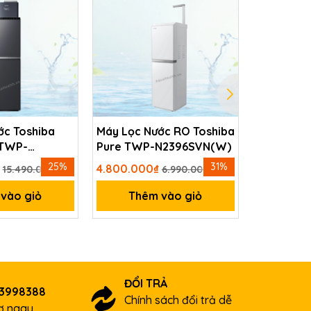
ớc Toshiba
Máy Lọc Nước RO Toshiba
Máy điện 
 TWP-
Pure TWP-N2396SVN(W)
SD501 Pla
(M)
25%
31%
₫
4.800.000₫
30.500.0
15.490.000₫
6.990.000₫
vào giỏ
Thêm vào giỏ
Thê
ĐỔI TRẢ
03998388
Chính sách đổi trả dễ
rợ ngay