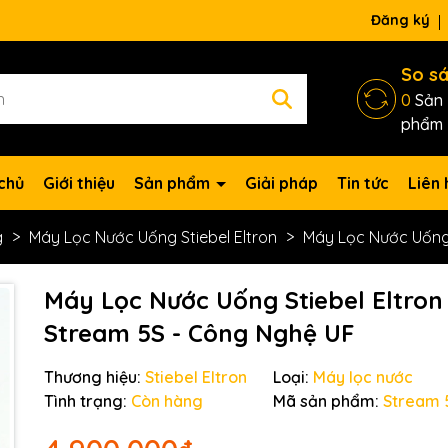
ng chờ đợi bạn
Đăng ký
So s
0
Sản
phẩm
chủ
Giới thiệu
Sản phẩm
Giải pháp
Tin tức
Liên 
g
Máy Lọc Nước Uống Stiebel Eltron
Máy Lọc Nước Uống 
Máy Lọc Nước Uống Stiebel Eltron
Stream 5S - Công Nghệ UF
Thương hiệu:
Stiebel Eltron
Loại:
Máy lọc nước
Tình trạng:
Còn hàng
Mã sản phẩm:
Stream 
Mã giảm giá: