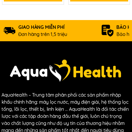
Ứng dụng trong các hệ thống lọc nước tinh
khiết có công suất cao.
Ứng dụng trong ngành công nghiệp như: nồi
hơi, giặt là.
GIAO HÀNG MIỄN PHÍ
BẢO H
Thiết bị làm mềm nước trong các hệ thống làm
Đơn hàng trên 1,5 triệu
Bảo hà
mát.
Thiết bị làm mềm nước trong y tế: Tăng cường
độ dẫn điện của nước trong các máy sinh hóa.
AquaHealth – Trung tâm phân phối các sản phẩm nhập
khẩu chính hãng: máy lọc nước, máy điện giải, hệ thống lọc
tổng, lõi lọc, thiết bị, linh kiện … AquaHealth là đối tác chiến
lược với các tập đoàn hàng đầu thế giới, luôn chú trọng
vào chất lượng cũng như độ uy tín của thương hiệu nhằm
mang đến những sản phẩm tốt nhất đến người tiêu dùng