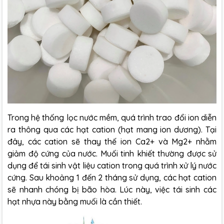
Trong hệ thống lọc nước mềm, quá trình trao đổi ion diễn
ra thông qua các hạt cation (hạt mang ion dương). Tại
đây, các cation sẽ thay thế ion Ca2+ và Mg2+ nhằm
giảm độ cứng của nước. Muối tinh khiết thường được sử
dụng để tái sinh vật liệu cation trong quá trình xử lý nước
cứng. Sau khoảng 1 đến 2 tháng sử dụng, các hạt cation
sẽ nhanh chóng bị bão hòa. Lúc này, việc tái sinh các
hạt nhựa này bằng muối là cần thiết.