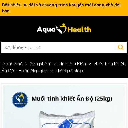
Rất nhiều ưu đãi và chương trình khuyến mãi đang chờ đợi
bạn
Trang chủ
Sản phẩm
Linh Phụ Kiện
Muối Tinh Khiết
Ấn Độ - Hoàn Nguyên Lọc Tổng (25kg)