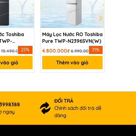
ớc Toshiba
Máy Lọc Nước RO Toshiba
Máy điện 
 TWP-
Pure TWP-N2396SVN(W)
SD501 Pla
(M)
25%
31%
₫
4.800.000₫
1₫
15.490.000₫
6.990.000₫
vào giỏ
Thêm vào giỏ
Thê
ĐỔI TRẢ
03998388
Chính sách đổi trả dễ
rợ ngay
dàng