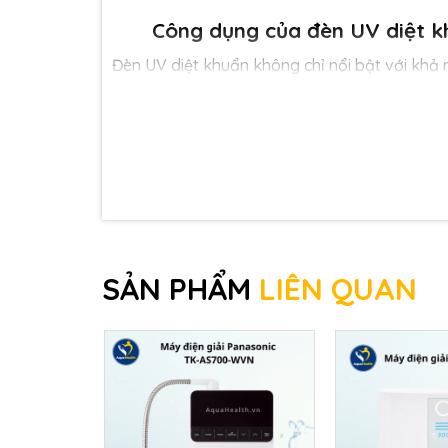
Công dụng của đèn UV diệt 
Đèn UV diệt khuẩn
không chỉ nổi bật với khả
pháp xử lý nước hiện đại, an toàn và thân th
công nghệ đèn UV mang lại trong hệ thống lọ
Diệt khuẩn nhanh chóng, hiệu quả 
của vi sinh vật, giúp tiêu diệt đến 
không cần dùng đến hóa chất.
Không làm thay đổi mùi vị và thàn
clo hoặc ozone, tia UV không tạo mùi
tinh khiết ban đầu.
SẢN PHẨM
LIÊN QUAN
An toàn và không gây tác dụng ph
phương pháp khử trùng lý tưởng tron
Tăng hiệu quả hệ thống lọc
:
Khi tíc
tiêu diệt hoàn toàn vi khuẩn còn só
uống trực tiếp.
Ứng dụng linh hoạt
: Công nghệ UV đ
còn trong các hệ thống lọc nước cô