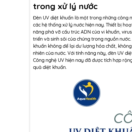
trong xử lý nước
Đèn UV diệt khuẩn
là một trong những công n
các hệ thống xử lý nước hiện nay. Thiết bị h
năng phá vỡ cấu trúc ADN của vi khuẩn, virus
triển và sinh sôi của chúng trong nguồn nướ
khuẩn không để lại dư lượng hóa chất, không 
nhiên của nước. Với tính năng này,
đèn UV diệ
Công nghệ UV hiện nay đã được tích hợp rộng
quả diệt khuẩn.