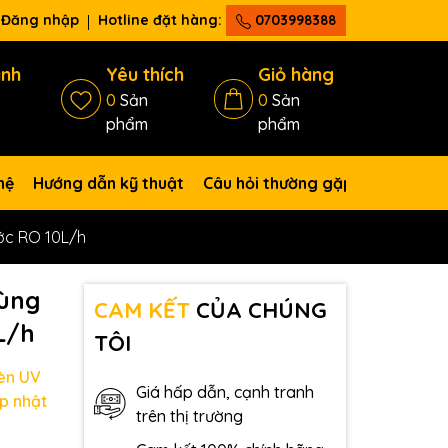
Đăng nhập
Hotline đặt hàng:
0703998388
ánh
Yêu thích
Giỏ hàng
0
Sản
0
Sản
phẩm
phẩm
hệ
Hướng dẫn kỹ thuật
Câu hỏi thường gặp
ớc RO 10L/h
dùng
CAM KẾT
CỦA CHÚNG
L/h
TÔI
èn UV
Giá hấp dẫn, cạnh tranh
p nhật
trên thị trường