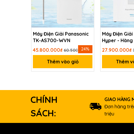
khuẩn vượt trội.
Máy Điện Giải Panasonic
Máy Điện Giải
TK-AS700-WVN
Hyper - Hàng 
Nhật Bản
24%
45.800.000₫
27.900.000₫
60.500.000₫
Thêm vào giỏ
Thêm v
CHÍNH
GIAO HÀNG M
Đơn hàng trên
SÁCH:
triệu