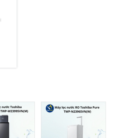
i
h mà
NA
mà
bằng
 độ
V giúp
uẩn
 mà
 khử