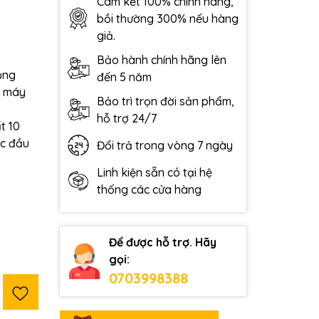
Cam kết 100% chính hãng,
bồi thường 300% nếu hàng
giả.
Bảo hành chính hãng lên
ụng
đến 5 năm
n máy
Bảo trì trọn đời sản phẩm,
hỗ trợ 24/7
t 10
ớc đầu
Đổi trả trong vòng 7 ngày
Linh kiện sẵn có tại hệ
thống các cửa hàng
Để được hỗ trợ. Hãy
gọi:
0703998388