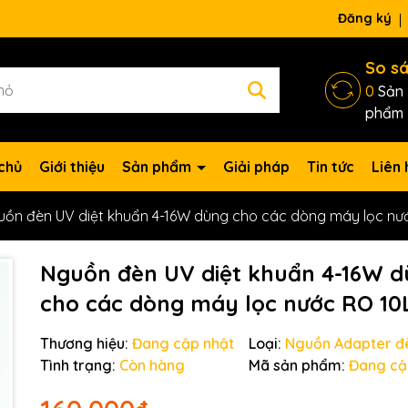
ng chờ đợi bạn
Đăng ký
So s
0
Sản
phẩm
chủ
Giới thiệu
Sản phẩm
Giải pháp
Tin tức
Liên 
uồn đèn UV diệt khuẩn 4-16W dùng cho các dòng máy lọc nư
Nguồn đèn UV diệt khuẩn 4-16W 
cho các dòng máy lọc nước RO 10
Thương hiệu:
Đang cập nhật
Loại:
Nguồn Adapter đ
Tình trạng:
Còn hàng
Mã sản phẩm:
Đang cậ
Mã giảm giá: