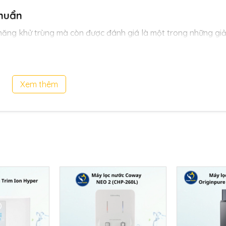
khuẩn
 năng khử trùng mà còn được đánh giá là một trong những giả
iện với sức khỏe con người. Dưới đây là những công dụng chín
c nước:
cao
: Đèn UV phát ra tia UV-C có khả năng phá vỡ cấu trúc D
Xem thêm
99,99% vi khuẩn, virus, nấm mốc và các tác nhân gây hại khác 
h phần hóa học của nước
: Khác với phương pháp khử trùng 
, không làm biến đổi tính chất tự nhiên của nước, giữ nguyên
ụ
: Không sinh ra sản phẩm phụ độc hại, đèn UV diệt khuẩn là
g các hệ thống nước sinh hoạt, nước uống trực tiếp.
h hợp cùng hệ thống máy lọc nước, đặc biệt là máy RO, đèn U
t lại sau các cấp lọc, đảm bảo chất lượng nước đầu ra đạt ch
ược áp dụng rộng rãi không chỉ trong máy lọc nước gia đình
ng nghiệp, bệnh viện, trường học hay nhà hàng… nhờ hiệu quả