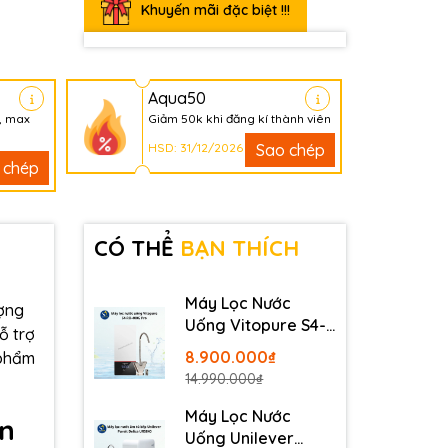
Khuyến mãi đặc biệt !!!
Aqua50
, max
Giảm 50k khi đăng kí thành viên
HSD: 31/12/2026
Sao chép
 chép
CÓ THỂ
BẠN THÍCH
Máy Lọc Nước
ượng
Uống Vitopure S4-
ỗ trợ
RO-400G Pro -
8.900.000₫
 phẩm
Thương Hiệu Đức
14.990.000₫
Máy Lọc Nước
ẩn
Uống Unilever