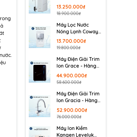
Pureit Delica
13.250.000₫
UR5840
18.900.000₫
trong
Máy Lọc Nước
hả
Nóng Lạnh Coway
át
Neo Plus CHP-264L
t
13.700.000₫
ự
19.800.000₫
 nước.
Máy Điện Giải Trim
iệu
Ion Grace - Hàng
Nội Địa Nhật
44.900.000₫
58.600.000₫
Máy Điện Giải Trim
Ion Gracia - Hàng
Nội Địa Nhật
52.900.000₫
76.000.000₫
Máy Ion Kiềm
Kangen Leveluk