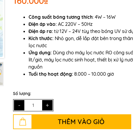
160.000₫
Ngày hết hạn:
Công suất bóng tương thích
: 4W – 16W
Điều kiện:
Điện áp vào:
AC 220V – 50Hz
Điện áp ra:
từ 12V – 24V tùy theo bóng UV sử d
Kích thước:
Nhỏ gọn, dễ lắp đặt bên trong thâ
lọc nước
Ứng dụng:
Dùng cho máy lọc nước RO công suấ
lít/giờ, máy lọc nước sinh hoạt, thiết bị xử lý nư
nguồn
Tuổi thọ hoạt động:
8.000 – 10.000 giờ
Số lượng:
-
+
THÊM VÀO GIỎ