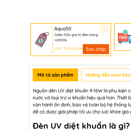
Aqua50
Giảm 50k giá trị đơn hàng
>2000k
HSD: 31/12/2026
Sao chép
Mô tả sản phẩm
Hướng dẫn mua hàn
Nguồn đèn UV diệt khuẩn 4-16W
là phụ kiện 
nước và loại trừ vi khuẩn hiệu quả hơn. Thiế
vận hành ổn định, bảo vệ toàn bộ hệ thống 
để có được giải pháp tối ưu cho sức khỏe gia 
Đèn UV diệt khuẩn là gì