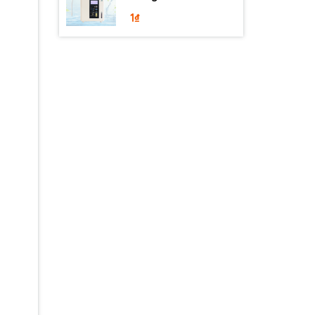
SD501DX
1₫