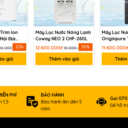
 Trim Ion
Máy Lọc Nước Nóng Lạnh
Máy Lọc Nư
Nội Địa
Coway NEO 2 CHP-260L
Originpure
W2399SVN
22%
30%
12.600.000₫
11.600.000
36.000.000₫
18.000.000₫
ào giỏ
Thêm vào giỏ
Thêm 
IỄN PHÍ
BẢO HÀNH
Gọi 07
 1,5
Bảo hành lên đến 5
Để hỗ t
năm