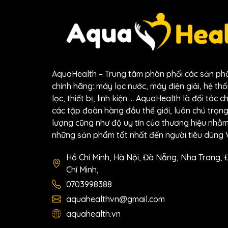
AquaHealth – Trung tâm phân phối các sản p
chính hãng: máy lọc nước, máy điện giải, hệ thốn
lọc, thiết bị, linh kiện … AquaHealth là đối tác c
các tập đoàn hàng đầu thế giới, luôn chú trọn
Công 
lượng cũng như độ uy tín của thương hiệu nh
những sản phẩm tốt nhất đến người tiêu dùng V
Thông tin về sản phẩm 
Hồ Chí Minh, Hà Nội, Đà Nẵng, Nha Trang, 
Nguồn đèn UV diệt khuẩn 4-16W
là thiết bị c
Chí Minh,
UV-C chuẩn trong suốt quá trình hoạt động. Đ
quả diệt khuẩn của
đèn UV diệt khuẩn
trong 
0703998388
lọc nước khác. Với vai trò then chốt, nguồn đè
aquahealthvn@gmail.com
nước sạch an toàn cho người sử dụng.
aquahealth.vn