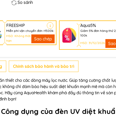
So sánh
FREESHIP
Aqua5%
Miễn phí vận chuyển đơn >1500k
Giảm 5% đơn hàng thứ 2
100k
HSD: Không thời
Sao chép
hạn
HSD: 31/12/2026
Sao
g
Chính sách bảo hành và bảo trì
cần thiết cho các dòng máy lọc nước. Giúp tăng cường chất l
t bị không chỉ đảm bảo hiệu suất diệt khuẩn mạnh mẽ mà còn h
lọc. Hãy cùng AquaHealth khám phá đầy đủ thông tin về sản
đình bạn!
? Công dụng của đèn UV diệt khu