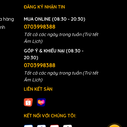
ĐĂNG KÝ NHẬN TIN
a hàng
MUA ONLINE (08:30 - 20:30)
0703998388
anh
Tất cả các ngày trong tuần (Trừ tết
Âm Lịch)
GÓP Ý & KHIẾU NẠI (08:30 -
20:30)
0703998388
Tất cả các ngày trong tuần (Trừ tết
Âm Lịch)
ia
LIÊN KẾT SÀN
iệu
 máy
g
KẾT NỐI VỚI CHÚNG TÔI: