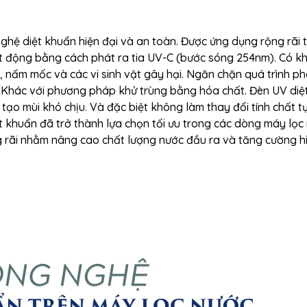
ghệ diệt khuẩn hiện đại và an toàn. Được ứng dụng rộng rãi 
oạt động bằng cách phát ra tia UV-C (bước sóng 254nm). Có k
, nấm mốc và các vi sinh vật gây hại. Ngăn chặn quá trình ph
c. Khác với phương pháp khử trùng bằng hóa chất. Đèn UV diệ
tạo mùi khó chịu. Và đặc biệt không làm thay đổi tính chất t
t khuẩn
đã trở thành lựa chọn tối ưu trong các dòng máy lọc
 rãi nhằm nâng cao chất lượng nước đầu ra và tăng cường h