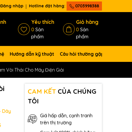
Đăng nhập
Hotline đặt hàng:
0703998388
ánh
Yêu thích
Giỏ hàng
0
Sản
0
Sản
phẩm
phẩm
hệ
Hướng dẫn kỹ thuật
Câu hỏi thường gặp
m Vòi Thải Cho Máy Điện Giải
òi
CAM KẾT
CỦA CHÚNG
TÔI
- Dây
Giá hấp dẫn, cạnh tranh
trên thị trường
5