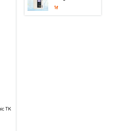
SD501DX
1₫
ic TK