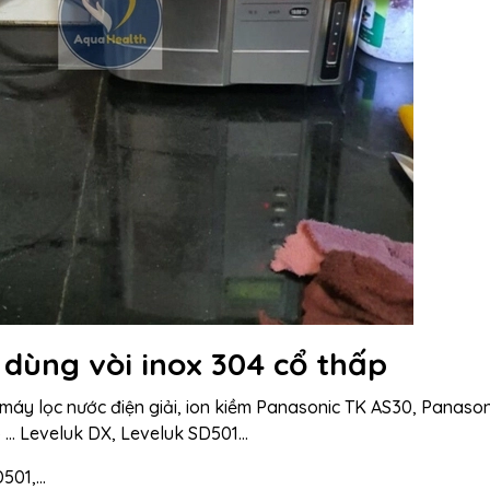
 dùng vòi inox 304 cổ thấp
máy lọc nước điện giải, ion kiềm Panasonic TK AS30, Panason
.. Leveluk DX, Leveluk SD501...
01,...