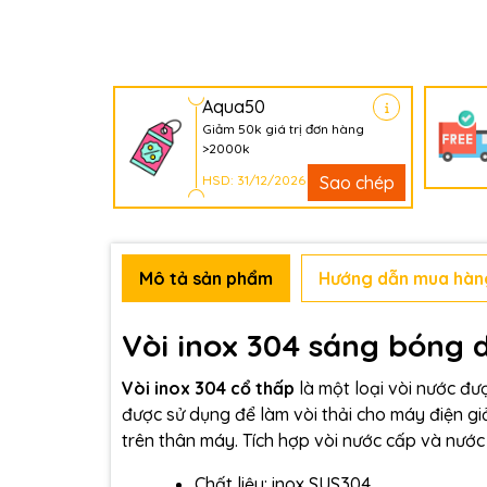
Aqua50
Giảm 50k giá trị đơn hàng
>2000k
HSD: 31/12/2026
Sao chép
Mô tả sản phẩm
Hướng dẫn mua hàn
Vòi inox 304 sáng bóng d
Vòi inox 304 cổ thấp
là một loại vòi nước đư
được sử dụng để làm vòi thải cho máy điện giả
trên thân máy. Tích hợp vòi nước cấp và nước
Chất liệu: inox SUS304