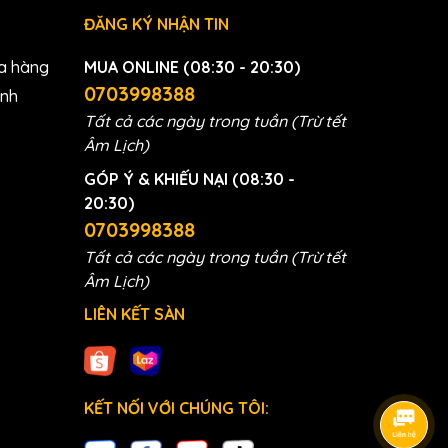
 đảm
ĐĂNG KÝ NHẬN TIN
a hàng
MUA ONLINE (08:30 - 20:30)
0703998388
anh
Tất cả các ngày trong tuần (Trừ tết
Âm Lịch)
GÓP Ý & KHIẾU NẠI (08:30 -
20:30)
0703998388
Tất cả các ngày trong tuần (Trừ tết
Âm Lịch)
LIÊN KẾT SÀN
KẾT NỐI VỚI CHÚNG TÔI: