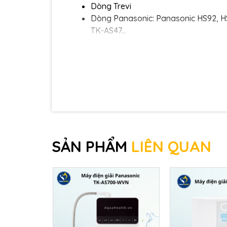
Dòng Trevi
Dòng Panasonic: Panasonic HS92, H
TK-AS47...
Ngoài ra, vòi này có thể làm vòi lấy
SẢN PHẨM
LIÊN QUAN