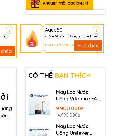
Khuyến mãi đặc biệt !!!
Aqua50
, max
Giảm 50k khi đăng kí thành viên
HSD: 31/12/2026
Sao chép
 chép
CÓ THỂ
BẠN THÍCH
Máy Lọc Nước
ải
Uống Vitopure S4-
RO-400G Pro -
9.900.000₫
thường
Thương Hiệu Đức
14.990.000₫
nước
Máy Lọc Nước
Uống Unilever