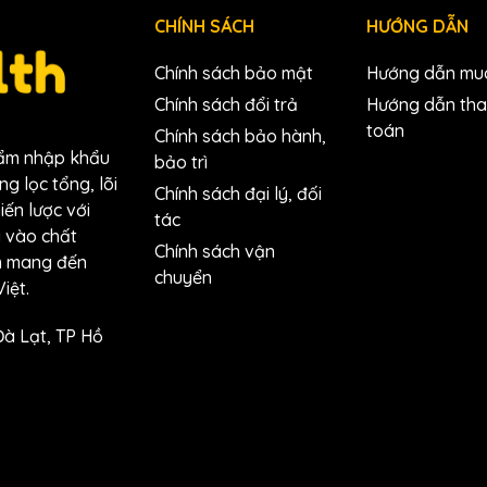
c thiết kế đặc biệt để tương thích với các loại máy điện giải,
CHÍNH SÁCH
HƯỚNG DẪN
quả, an toàn, sạch sẽ.
ặt trở nên đơn giản và nhanh chóng.
Chính sách bảo mật
Hướng dẫn mu
inh hoạt, giúp bạn dễ dàng điều chỉnh hướng chảy của nước.
Chính sách đổi trả
Hướng dẫn th
toán
Chính sách bảo hành,
hẩm nhập khẩu
bảo trì
g lọc tổng, lõi
Chính sách đại lý, đối
hiến lược với
tác
g vào chất
Chính sách vận
ằm mang đến
chuyển
iệt.
Đà Lạt, TP Hồ