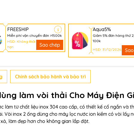
FREESHIP
Aqua5%
Miễn phí vận chuyển đơn >1500k
Giảm 5% đơn hàng thứ 2
100k
HSD: Không thời
Sao chép
hạn
HSD: 31/12/2026
Sao
g
Chính sách bảo hành và bảo trì
ùng làm vòi thải Cho Máy Điện Gi
ợc làm từ chất liệu inox 304 cao cấp, có thiết kế cổ ngắn và 
i. Vòi inox 2 ống dùng cho máy lọc nước ion kiềm có vòi lấy 
 xả, làm đẹp hơn cho không gian lắp đặt.