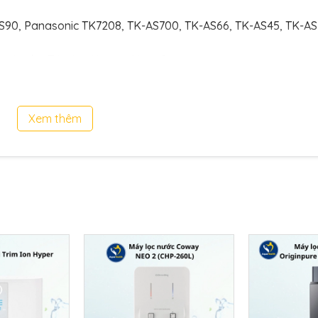
S90, Panasonic TK7208, TK-AS700, TK-AS66, TK-AS45, TK-AS
 nước cho Trim Ion Hyper, Neo, Grace
Xem thêm