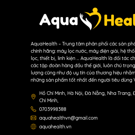
Chuyên dụng cho máy điện giải:
Đượ
bảo quá trình thải nước diễn ra hiệu 
Đầu nối nhanh:
Giúp quá trình lắp đ
Xoay 360 độ:
Đầu vòi có thể xoay l
AquaHealth – Trung tâm phân phối các sản p
chính hãng: máy lọc nước, máy điện giải, hệ thốn
lọc, thiết bị, linh kiện … AquaHealth là đối tác c
các tập đoàn hàng đầu thế giới, luôn chú trọn
lượng cũng như độ uy tín của thương hiệu nh
những sản phẩm tốt nhất đến người tiêu dùng V
Hồ Chí Minh, Hà Nội, Đà Nẵng, Nha Trang, 
Chí Minh,
0703998388
aquahealthvn@gmail.com
aquahealth.vn