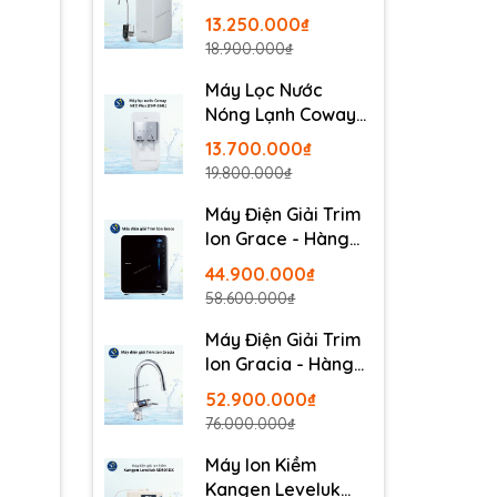
Pureit Delica
13.250.000₫
UR5840
18.900.000₫
Máy Lọc Nước
Nóng Lạnh Coway
Neo Plus CHP-264L
13.700.000₫
19.800.000₫
Máy Điện Giải Trim
Ion Grace - Hàng
Nội Địa Nhật
44.900.000₫
58.600.000₫
Máy Điện Giải Trim
Ion Gracia - Hàng
Nội Địa Nhật
52.900.000₫
76.000.000₫
Máy Ion Kiềm
Kangen Leveluk