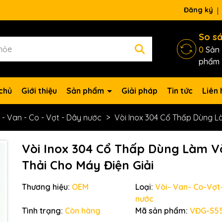
ng chờ đợi bạn
Đăng ký
So s
0
Sản
phẩm
chủ
Giới thiệu
Sản phẩm
Giải pháp
Tin tức
Liên 
 - Van - Co - Vợt - Dây nước
Vòi Inox 304 Cổ Thấp Dùng Là
Vòi Inox 304 Cổ Thấp Dùng Làm V
Thải Cho Máy Điện Giải
Thương hiệu:
OEM
Loại:
Vòi- Van- Co-Vợt
nước
Tình trạng:
Còn hàng
Mã sản phẩm:
VĐG-S5
Mã giảm giá: