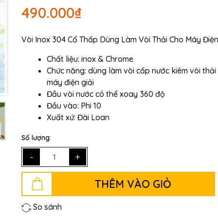
490.000₫
Ngày hết hạn:
Điều kiện:
Vòi Inox 304 Cổ Thấp Dùng Làm Vòi Thải Cho Máy Điện
Chất liệu: inox & Chrome
Chức năng: dùng làm vòi cấp nước kiêm vòi thải
máy điện giải
Đầu vòi nước có thể xoay 360 độ
Đầu vào: Phi 10
Xuất xứ: Đài Loan
Số lượng:
-
+
THÊM VÀO GIỎ
So sánh