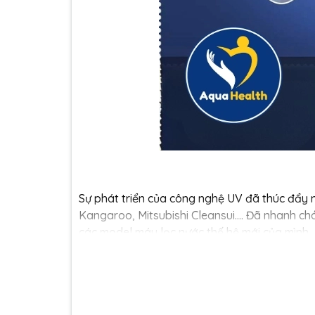
Sự phát triển của công nghệ UV đã thúc đẩy n
Kangaroo, Mitsubishi Cleansui.... Đã nhanh 
các model máy lọc nước thế hệ mới của mình.
Công dụng của đèn UV t
Công dụng của đèn UV trong hệ thống máy lọ
còn mở rộng tới việc tối ưu hóa hiệu suất to