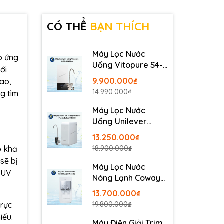
CÓ THỂ
BẠN THÍCH
Máy Lọc Nước
p ứng
Uống Vitopure S4-
ới
RO-400G Pro -
9.900.000₫
cao,
Thương Hiệu Đức
14.990.000₫
g tìm
Máy Lọc Nước
Uống Unilever
Pureit Delica
13.250.000₫
UR5840
18.900.000₫
ó khả
sẽ bị
Máy Lọc Nước
n UV
Nóng Lạnh Coway
Neo Plus CHP-264L
13.700.000₫
trực
19.800.000₫
iếu.
Máy Điện Giải Trim