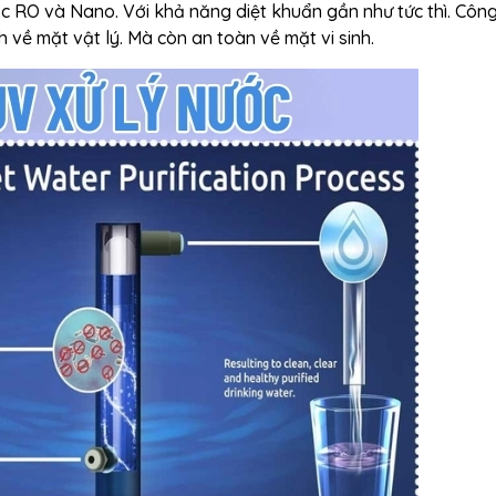
ọc RO và Nano. Với khả năng diệt khuẩn gần như tức thì. Côn
về mặt vật lý. Mà còn an toàn về mặt vi sinh.