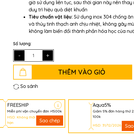
giờ sử dụng liên tục, sau thời gian này nên thay
duy trì hiệu quả diệt khuẩn
Tiêu chuẩn vật liệu:
Sử dụng inox 304 chống ă
và thủy tinh thạch anh chịu nhiệt, không gây mù
không làm biến đổi thành phần hóa học của nướ
Số lượng:
-
+
THÊM VÀO GIỎ
So sánh
FREESHIP
Aqua5%
Miễn phí vận chuyển đơn >1500k
Giảm 5% đơn hàng thứ 2
100k
HSD: Không thời
Sao chép
hạn
HSD: 31/12/2026
Sao