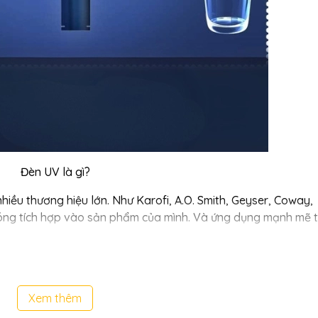
Đèn UV là gì?
hiều thương hiệu lớn. Như Karofi, A.O. Smith, Geyser, Coway,
chóng tích hợp vào sản phẩm của mình. Và ứng dụng mạnh mẽ 
rong máy lọc nước RO-Nano
c nước RO-Nano không chỉ nằm ở khả năng tiêu diệt vi khuẩ
Xem thêm
àn bộ hệ thống lọc nước. Đèn UV góp phần duy trì chất lượng 