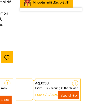
 mới để
Khuyến mãi đặc biệt !!!
n mòn
i,
c.
Aqua50
, max
Giảm 50k khi đăng kí thành viên
HSD: 31/12/2026
Sao chép
 chép