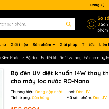
Đăng ký
So s
0
Sản
phẩm
chủ
Giới thiệu
Sản phẩm
Giải pháp
Tin tức
Liên 
 Kiện Khác
Bộ đèn UV diệt khuẩn 14W thay thế cho máy 
Bộ đèn UV diệt khuẩn 14W thay t
cho máy lọc nước RO-Nano
Thương hiệu:
Đang cập nhật
Loại:
Đèn UV
Tình trạng:
Còn hàng
Mã sản phẩm:
Đèn UV