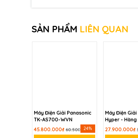
ổn định sau lọc. Giảm thiểu nguy cơ hình thà
nghẽn, kéo dài tuổi thọ cho các bộ phận khác
Bên cạnh đó, nhờ không sử dụng hóa chất ha
SẢN PHẨM
LIÊN QUAN
gia đình có người già, trẻ nhỏ hoặc người có 
khuẩn. Nhưng không làm thay đổi mùi vị hoặc
người tiêu dùng tin tưởng. Công dụng của đèn
Diệt khuẩn triệt để:
Tiêu diệt tới 99,
Không dùng hóa chất
: An toàn tuy
Không thay đổi mùi vị
: Giữ nguyên 
Ngăn tái nhiễm khuẩn:
Đảm bảo nước
chứa.
Tiện lợi, dễ tích hợp
: Thiết kế chuẩ
Máy Điện Giải Panasonic
Máy Điện Giải
TK-AS700-WVN
Hyper - Hàng 
Nhật Bản
24%
45.800.000₫
27.900.000₫
60.500.000₫