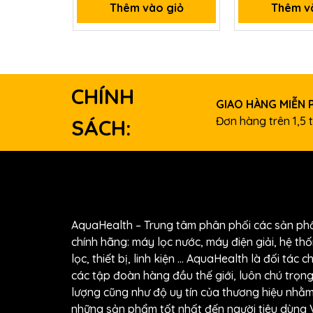
Thêm vào giỏ
Thêm v
CHÍNH
GIAO HÀNG MIỄN 
Đơn hàng trên 1,5 t
SÁCH:
AquaHealth – Trung tâm phân phối các sản p
chính hãng: máy lọc nước, máy điện giải, hệ thốn
lọc, thiết bị, linh kiện … AquaHealth là đối tác c
các tập đoàn hàng đầu thế giới, luôn chú trọn
lượng cũng như độ uy tín của thương hiệu nh
những sản phẩm tốt nhất đến người tiêu dùng V