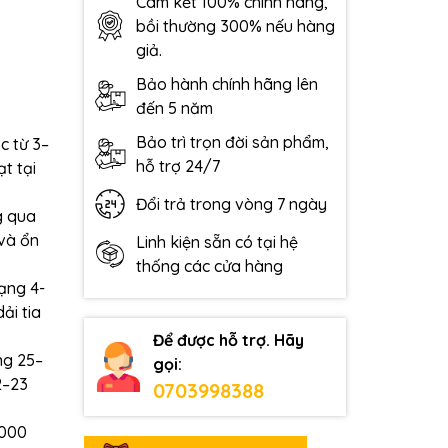
Cam kết 100% chính hãng,
bồi thường 300% nếu hàng
giả.
Bảo hành chính hãng lên
đến 5 năm
Bảo trì trọn đời sản phẩm,
c từ 3–
hỗ trợ 24/7
ạt tại
Đổi trả trong vòng 7 ngày
g qua
 và ổn
Linh kiện sẵn có tại hệ
thống các cửa hàng
ạng 4-
ải tia
Để được hỗ trợ. Hãy
ng 25–
gọi:
2–23
0703998388
.000