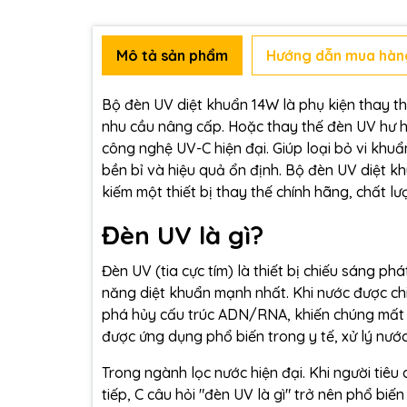
Mô tả sản phẩm
Hướng dẫn mua hàn
Bộ đèn UV diệt khuẩn 14W là phụ kiện thay 
nhu cầu nâng cấp. Hoặc thay thế đèn UV hư h
công nghệ UV-C hiện đại. Giúp loại bỏ vi khuẩ
bền bỉ và hiệu quả ổn định. Bộ đèn UV diệt kh
kiếm một thiết bị thay thế chính hãng, chất lư
Đèn UV là gì?
Đèn UV (tia cực tím) là thiết bị chiếu sáng p
năng diệt khuẩn mạnh nhất. Khi nước được chiế
phá hủy cấu trúc ADN/RNA, khiến chúng mất kh
được ứng dụng phổ biến trong y tế, xử lý nướ
Trong ngành lọc nước hiện đại. Khi người ti
tiếp, C câu hỏi "đèn UV là gì" trở nên phổ bi