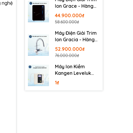
g nghệ
Ion Grace - Hàng
Nội Địa Nhật
44.900.000₫
58.600.000₫
Máy Điện Giải Trim
Ion Gracia - Hàng
Nội Địa Nhật
52.900.000₫
76.000.000₫
Máy Ion Kiềm
Kangen Leveluk
SD501DX
1₫