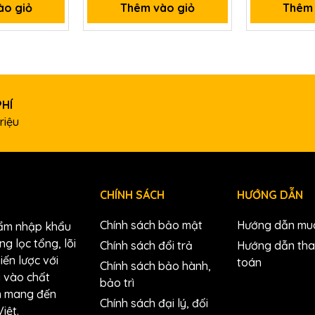
ào giỏ
Thêm vào giỏ
Thêm 
PHÍ
riệu
CHÍNH SÁCH
HƯỚNG DẪN
Chính sách bảo mật
Hướng dẫn mu
hẩm nhập khẩu
g lọc tổng, lõi
Chính sách đổi trả
Hướng dẫn th
hiến lược với
toán
Chính sách bảo hành,
g vào chất
bảo trì
ằm mang đến
Chính sách đại lý, đối
iệt.