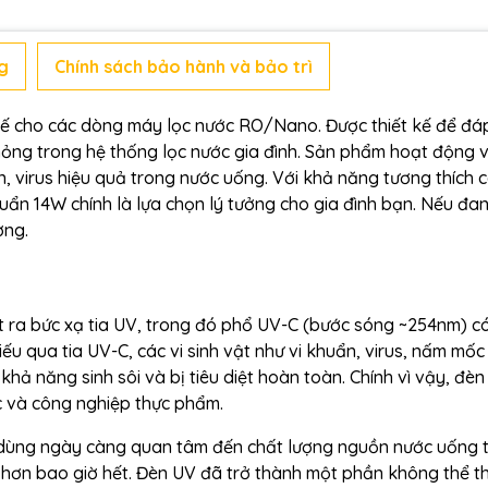
g
Chính sách bảo hành và bảo trì
thế cho các dòng máy lọc nước RO/Nano. Được thiết kế để đá
ỏng trong hệ thống lọc nước gia đình. Sản phẩm hoạt động v
n, virus hiệu quả trong nước uống. Với khả năng tương thích 
uẩn 14W chính là lựa chọn lý tưởng cho gia đình bạn. Nếu đan
ợng.
hát ra bức xạ tia UV, trong đó phổ UV-C (bước sóng ~254nm) c
u qua tia UV-C, các vi sinh vật như vi khuẩn, virus, nấm mốc 
ả năng sinh sôi và bị tiêu diệt hoàn toàn. Chính vì vậy, đè
c và công nghiệp thực phẩm.
êu dùng ngày càng quan tâm đến chất lượng nguồn nước uống 
ến hơn bao giờ hết. Đèn UV đã trở thành một phần không thể th