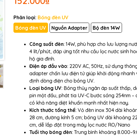
152.000₫
Mã giảm giá:
Ngày hết hạn:
Phân loại:
Bóng đèn UV
Bóng đèn UV
Nguồn Adapter
Bộ đèn 14W
Điều kiện:
Công suất đèn
: 14W, phù hợp cho lưu lượng nướ
4 lít/phút, đáp ứng tốt nhu cầu lọc nước sinh ho
hộ gia đình.
Điện áp đầu vào
: 220V AC, 50Hz, sử dụng thôn
adapter chấn lưu điện tử giúp khởi động nhanh
định dòng điện cho bóng UV.
Loại bóng UV
: Bóng thủy ngân áp suất thấp, d
pin một đầu, phát tia UV-C bước sóng 254nm – d
có khả năng diệt khuẩn mạnh nhất hiện nay.
Kích thước tổng thể:
Vỏ đèn inox 304 dài khoả
28 cm, đường kính 5 cm; bóng UV dài khoảng 2
cm, dễ lắp đặt trong máy lọc nước RO/Nano
Tuổi thọ bóng đèn
: Trung bình khoảng 8.000–9