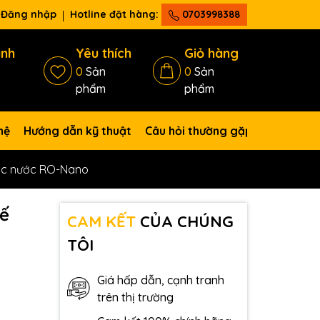
Đăng nhập
Hotline đặt hàng:
0703998388
ánh
Yêu thích
Giỏ hàng
0
Sản
0
Sản
phẩm
phẩm
hệ
Hướng dẫn kỹ thuật
Câu hỏi thường gặp
lọc nước RO-Nano
hế
CAM KẾT
CỦA CHÚNG
TÔI
Giá hấp dẫn, cạnh tranh
trên thị trường