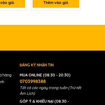
vào giỏ
Thêm vào giỏ
Thê
BẢO HÀNH
Bảo hành lê
ĐĂNG KÝ NHẬN TIN
a hàng
MUA ONLINE (08:30 - 20:30)
0703998388
anh
Tất cả các ngày trong tuần (Trừ tết
Âm Lịch)
GÓP Ý & KHIẾU NẠI (08:30 -