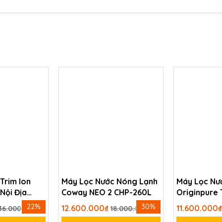
nh màng sinh học trong đường ống và linh kiện. Nhờ đó hạn ch
. Như màng RO hoặc van điện tử,...
y tạo ra sản phẩm phụ. Đèn UV còn đặc biệt phù hợp với nh
hệ miễn dịch yếu. Những đối tượng cần nguồn nước tinh khiết,
 khoáng chất tự nhiên. Đây là lý do đèn UV ngày càng được 
 UV có thể kể đến như:
99% vi khuẩn, virus, nấm và vi sinh vật gây hại.
ệt đối cho sức khỏe, không tạo ra phụ phẩm độc hại.
khoáng chất và hương vị tự nhiên của nước.
 đầu ra sạch khuẩn, tránh tái nhiễm từ đường ống hoặc bìn
n, dễ lắp đặt vào mọi hệ thống máy lọc RO/Nano.
 Trim Ion
Máy Lọc Nước Nóng Lạnh
Máy Lọc Nư
Nội Địa
Coway NEO 2 CHP-260L
Originpure
W2399SVN
22%
30%
12.600.000₫
11.600.000
36.000.000₫
18.000.000₫