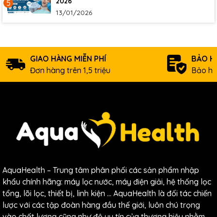
2026
5
13/01/2026
GIAO HÀNG MIỄN PHÍ
BẢO H
Đơn hàng trên 1,5 triệu
Bảo hà
AquaHealth – Trung tâm phân phối các sản phẩm nhập
khẩu chính hãng: máy lọc nước, máy điện giải, hệ thống lọc
tổng, lõi lọc, thiết bị, linh kiện … AquaHealth là đối tác chiến
lược với các tập đoàn hàng đầu thế giới, luôn chú trọng
vào chất lượng cũng như độ uy tín của thương hiệu nhằm