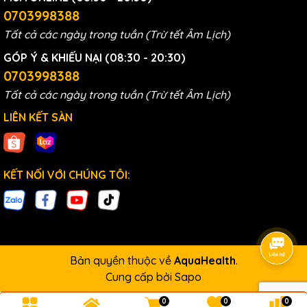
0703998388
Tất cả các ngày trong tuần (Trừ tết Âm Lịch)
GÓP Ý & KHIẾU NẠI (08:30 - 20:30)
0703998388
Tất cả các ngày trong tuần (Trừ tết Âm Lịch)
LIÊN KẾT SÀN
KẾT NỐI VỚI CHÚNG TÔI:
Bản quyền thuộc về
AquaHealth
.
Cung cấp bởi
Sapo
0
0
0