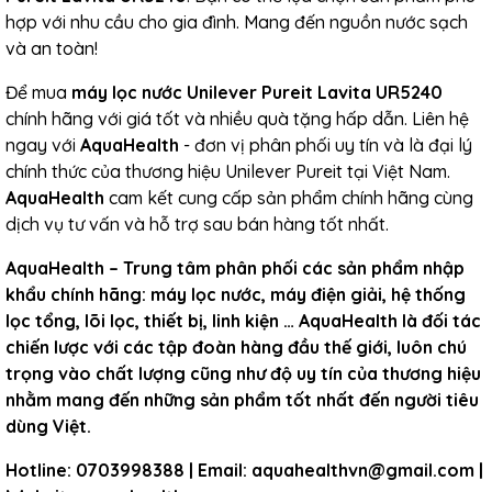
hợp với nhu cầu cho gia đình. Mang đến nguồn nước sạch
và an toàn!
Để mua
máy lọc nước Unilever Pureit Lavita UR5240
chính hãng với giá tốt và nhiều quà tặng hấp dẫn. Liên hệ
ngay với
AquaHealth
- đơn vị phân phối uy tín và là đại lý
chính thức của thương hiệu Unilever Pureit tại Việt Nam.
AquaHealth
cam kết cung cấp sản phẩm chính hãng cùng
dịch vụ tư vấn và hỗ trợ sau bán hàng tốt nhất.
AquaHealth – Trung tâm phân phối các sản phẩm nhập
khẩu chính hãng: máy lọc nước, máy điện giải, hệ thống
lọc tổng, lõi lọc, thiết bị, linh kiện … AquaHealth là đối tác
chiến lược với các tập đoàn hàng đầu thế giới, luôn chú
trọng vào chất lượng cũng như độ uy tín của thương hiệu
nhằm mang đến những sản phẩm tốt nhất đến người tiêu
dùng Việt.
Hotline: 0703998388 | Email: aquahealthvn@gmail.com |