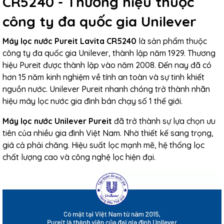
CR5240 - Thương hiệu thuộc
công ty đa quốc gia Unilever
Máy lọc nước Pureit Lavita CR5240
là sản phẩm thuộc
công ty đa quốc gia Unilever, thành lập năm 1929. Thương
hiệu Pureit được thành lập vào năm 2008. Đến nay đã có
hơn 15 năm kinh nghiệm về tính an toàn và sự tinh khiết
nguồn nước. Unilever Pureit nhanh chóng trở thành nhãn
hiệu máy lọc nước gia đình bán chạy số 1 thế giới.
Máy lọc nước Unilever Pureit
đã trở thành sự lựa chọn ưu
tiên của nhiều gia đình Việt Nam. Nhờ thiết kế sang trọng,
giá cả phải chăng. Hiệu suất lọc mạnh mẽ, hệ thống lọc
chất lượng cao và công nghệ lọc hiện đại.