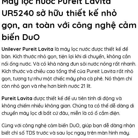
Máy lọc nước Pureit Lavita
UR5240 sở hữu thiết kế nhỏ
gọn, an toàn với công nghệ cảm
biến DuO
Unilever Pureit Lavita
là máy lọc nước được thiết kế để
bàn. Kích thước nhỏ gọn, tiện lợi khi di chuyển, không cần
nối ống nước. Và có khả năng đun sôi nước nóng rất nhanh.
Kích thước và chiều cao tổng thể của Pureit Lavita rất nhỏ
gọn, tương tự như một chiếc máy pha cà phê. Nó thậm chí
còn nhỏ gọn và nhẹ hơn bình nước 21 lít.
Pureit Lavita
được thiết kế để ưu tiên tính di động và
không chiếm nhiều không gian. Chúng ta có thể dễ dàng di
chuyển máy lọc đi bất cứ đâu, miễn là có ổ cắm điện.
Cùng với công nghệ cảm biến DuO, giúp bạn dễ dàng nhận
biết chỉ số TDS trước và sau lọc ngay trên màn hình máy.