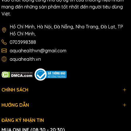
mang đến những sản phẩm tốt nhất đến người tiêu dùng
Việt.
Hồ Chí Minh, Hà Nội, Đà Nẵng, Nha Trang, Đà Lạt, TP
Hồ Chí Minh,
0703998388
aquahealthvn@gmail.com
aquahealth.vn
CHÍNH SÁCH
HƯỚNG DẪN
ĐĂNG KÝ NHẬN TIN
MUA ONLINE (08:30 - 20:30)