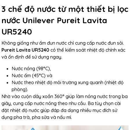
3 chế độ nước từ một thiết bị lọc
nước Unilever Pureit Lavita
UR5240
Không giống như ấm đun nước chỉ cung cấp nước đun sôi.
Pureit Lavita UR5240
có thể kiểm soát nhiệt độ chính xác
và ổn định để sử dụng ngay.
Nước nóng (98°C),
Nước ấm (45°C) và
Nước theo nhiệt độ môi trường xung quanh (nhiệt độ
phòng).
Nhờ vào cuộn dây xoắn 360° giúp làm nóng nước trong ba
giây, cung cấp nước nóng theo nhu cầu. Ba tùy chọn cài
đặt nhiệt độ nước giúp đáp đa dạng nhiều mục đích sử
dụng pha trà, pha sữa và nấu mì.