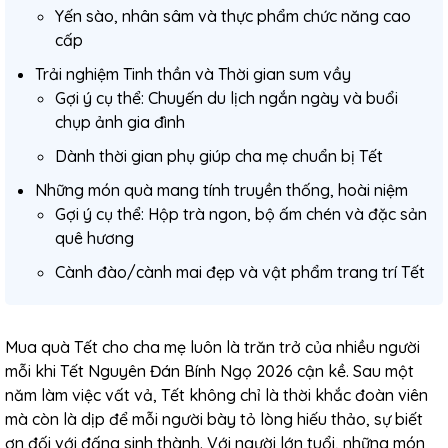
Yến sào, nhân sâm và thực phẩm chức năng cao
cấp
Trải nghiệm Tinh thần và Thời gian sum vầy
Gợi ý cụ thể: Chuyến du lịch ngắn ngày và buổi
chụp ảnh gia đình
Dành thời gian phụ giúp cha mẹ chuẩn bị Tết
Những món quà mang tính truyền thống, hoài niệm
Gợi ý cụ thể: Hộp trà ngon, bộ ấm chén và đặc sản
quê hương
Cành đào/cành mai đẹp và vật phẩm trang trí Tết
Mua quà Tết cho cha mẹ luôn là trăn trở của nhiều người
mỗi khi Tết Nguyên Đán Bính Ngọ 2026 cận kề. Sau một
năm làm việc vất vả, Tết không chỉ là thời khắc đoàn viên
mà còn là dịp để mỗi người bày tỏ lòng hiếu thảo, sự biết
ơn đối với đấng sinh thành. Với người lớn tuổi, những món