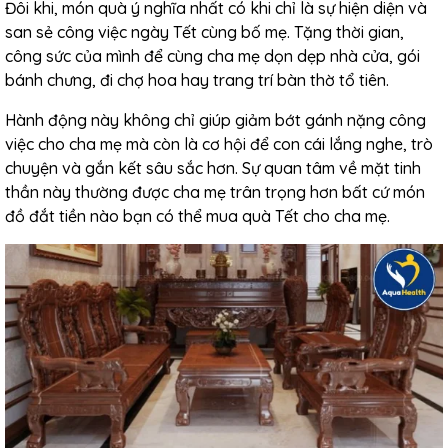
Đôi khi, món quà ý nghĩa nhất có khi chỉ là sự hiện diện và
san sẻ công việc ngày Tết cùng bố mẹ. Tặng thời gian,
công sức của mình để cùng cha mẹ dọn dẹp nhà cửa, gói
bánh chưng, đi chợ hoa hay trang trí bàn thờ tổ tiên.
Hành động này không chỉ giúp giảm bớt gánh nặng công
việc cho cha mẹ mà còn là cơ hội để con cái lắng nghe, trò
chuyện và gắn kết sâu sắc hơn. Sự quan tâm về mặt tinh
thần này thường được cha mẹ trân trọng hơn bất cứ món
đồ đắt tiền nào bạn có thể mua quà Tết cho cha mẹ.