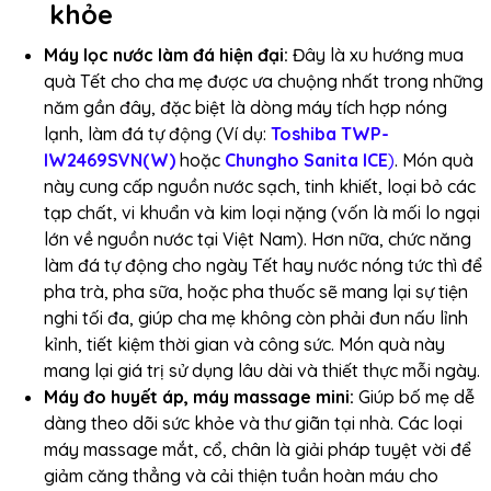
khỏe
Máy lọc nước làm đá hiện đại:
Đây là xu hướng mua
quà Tết cho cha mẹ được ưa chuộng nhất trong những
năm gần đây, đặc biệt là dòng máy tích hợp nóng
lạnh, làm đá tự động (Ví dụ:
Toshiba TWP-
IW2469SVN(W)
hoặc
Chungho Sanita ICE
)
. Món quà
này cung cấp nguồn nước sạch, tinh khiết, loại bỏ các
tạp chất, vi khuẩn và kim loại nặng (vốn là mối lo ngại
lớn về nguồn nước tại Việt Nam). Hơn nữa, chức năng
làm đá tự động cho ngày Tết hay nước nóng tức thì để
pha trà, pha sữa, hoặc pha thuốc sẽ mang lại sự tiện
nghi tối đa, giúp cha mẹ không còn phải đun nấu lỉnh
kỉnh, tiết kiệm thời gian và công sức. Món quà này
mang lại giá trị sử dụng lâu dài và thiết thực mỗi ngày.
Máy đo huyết áp, máy massage mini:
Giúp bố mẹ dễ
dàng theo dõi sức khỏe và thư giãn tại nhà. Các loại
máy massage mắt, cổ, chân là giải pháp tuyệt vời để
giảm căng thẳng và cải thiện tuần hoàn máu cho