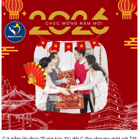
Gửi gắm lời chúc "Sung túc, Đủ đầy" cho cha mẹ một cái Tết