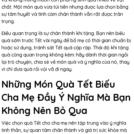
chất. Một món quà vừa túi tiền nhưng được lựa chọn bằng
sự tâm huyết và tình cảm chân thành vẫn rất được trân
trọng.
Điều quan trọng là sự chân thành khi tặng. Bạn nên biếu
quà sớm trước Tết vài ngày để bố mẹ có thời gian chuẩn bị
hoặc sử dụng, tránh sát Tết quá cập rập. Thái độ khi tặng
quà cũng quan trọng không kém: hãy dành thời gian ngồi
lại trò chuyện, chia sẻ về món quà và ý nghĩa của nó, thay
vì chỉ đưa quà rồi vội vã đi ngay.
Những Món Quà Tết Biếu
Cha Mẹ Đầy Ý Nghĩa Mà Bạn
Không Nên Bỏ Qua
Việc chọn quà Tết cho cha mẹ nên tập trung vào ý nghĩa
tinh thần, sự quan tâm chân thành và giá trị sức khỏe mà