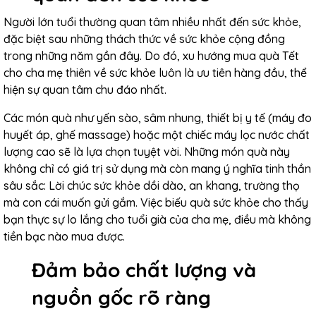
Người lớn tuổi thường quan tâm nhiều nhất đến sức khỏe,
đặc biệt sau những thách thức về sức khỏe cộng đồng
trong những năm gần đây. Do đó, xu hướng mua quà Tết
cho cha mẹ thiên về sức khỏe luôn là ưu tiên hàng đầu, thể
hiện sự quan tâm chu đáo nhất.
Các món quà như yến sào, sâm nhung, thiết bị y tế (máy đo
huyết áp, ghế massage) hoặc một chiếc máy lọc nước chất
lượng cao sẽ là lựa chọn tuyệt vời. Những món quà này
không chỉ có giá trị sử dụng mà còn mang ý nghĩa tinh thần
sâu sắc: Lời chúc sức khỏe dồi dào, an khang, trường thọ
mà con cái muốn gửi gắm. Việc biếu quà sức khỏe cho thấy
bạn thực sự lo lắng cho tuổi già của cha mẹ, điều mà không
tiền bạc nào mua được.
Đảm bảo chất lượng và
nguồn gốc rõ ràng