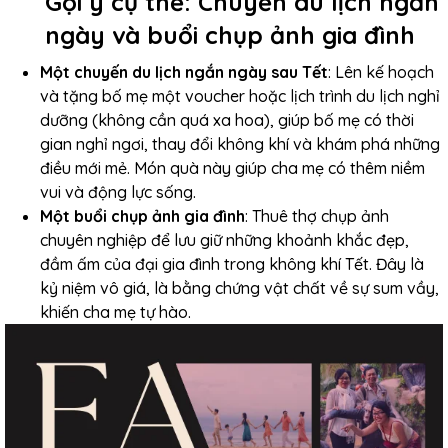
Gợi ý cụ thể: Chuyến du lịch ngắn
ngày và buổi chụp ảnh gia đình
Một chuyến du lịch ngắn ngày sau Tết
: Lên kế hoạch
và tặng bố mẹ một voucher hoặc lịch trình du lịch nghỉ
dưỡng (không cần quá xa hoa), giúp bố mẹ có thời
gian nghỉ ngơi, thay đổi không khí và khám phá những
điều mới mẻ. Món quà này giúp cha mẹ có thêm niềm
vui và động lực sống.
Một buổi chụp ảnh gia đình
: Thuê thợ chụp ảnh
chuyên nghiệp để lưu giữ những khoảnh khắc đẹp,
đầm ấm của đại gia đình trong không khí Tết. Đây là
kỷ niệm vô giá, là bằng chứng vật chất về sự sum vầy,
khiến cha mẹ tự hào.