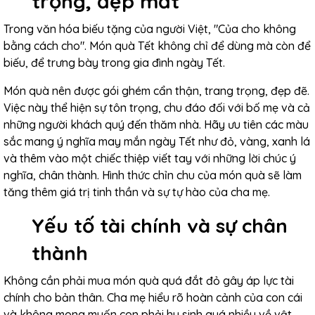
trọng, đẹp mắt
Trong văn hóa biếu tặng của người Việt, "Của cho không
bằng cách cho". Món quà Tết không chỉ để dùng mà còn để
biếu, để trưng bày trong gia đình ngày Tết.
Món quà nên được gói ghém cẩn thận, trang trọng, đẹp đẽ.
Việc này thể hiện sự tôn trọng, chu đáo đối với bố mẹ và cả
những người khách quý đến thăm nhà. Hãy ưu tiên các màu
sắc mang ý nghĩa may mắn ngày Tết như đỏ, vàng, xanh lá
và thêm vào một chiếc thiệp viết tay với những lời chúc ý
nghĩa, chân thành. Hình thức chỉn chu của món quà sẽ làm
tăng thêm giá trị tinh thần và sự tự hào của cha mẹ.
Yếu tố tài chính và sự chân
thành
Không cần phải mua món quà quá đắt đỏ gây áp lực tài
chính cho bản thân. Cha mẹ hiểu rõ hoàn cảnh của con cái
và không mong muốn con phải hy sinh quá nhiều về vật