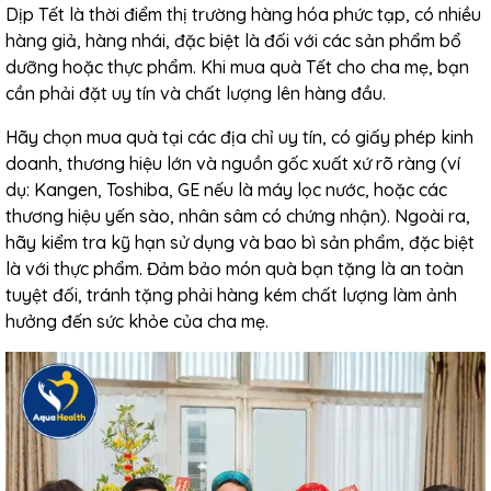
Dịp Tết là thời điểm thị trường hàng hóa phức tạp, có nhiều
hàng giả, hàng nhái, đặc biệt là đối với các sản phẩm bổ
dưỡng hoặc thực phẩm. Khi mua quà Tết cho cha mẹ, bạn
cần phải đặt uy tín và chất lượng lên hàng đầu.
Hãy chọn mua quà tại các địa chỉ uy tín, có giấy phép kinh
doanh, thương hiệu lớn và nguồn gốc xuất xứ rõ ràng (ví
dụ: Kangen, Toshiba, GE nếu là máy lọc nước, hoặc các
thương hiệu yến sào, nhân sâm có chứng nhận). Ngoài ra,
hãy kiểm tra kỹ hạn sử dụng và bao bì sản phẩm, đặc biệt
là với thực phẩm. Đảm bảo món quà bạn tặng là an toàn
tuyệt đối, tránh tặng phải hàng kém chất lượng làm ảnh
hưởng đến sức khỏe của cha mẹ.