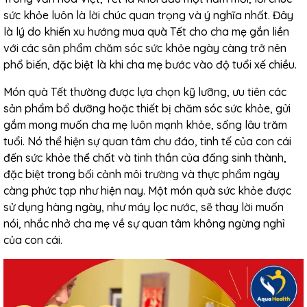
sức khỏe luôn là lời chúc quan trọng và ý nghĩa nhất. Đây
là lý do khiến xu hướng mua quà Tết cho cha mẹ gắn liền
với các sản phẩm chăm sóc sức khỏe ngày càng trở nên
phổ biến, đặc biệt là khi cha mẹ bước vào độ tuổi xế chiều.
Món quà Tết thường được lựa chọn kỹ lưỡng, ưu tiên các
sản phẩm bổ dưỡng hoặc thiết bị chăm sóc sức khỏe, gửi
gắm mong muốn cha mẹ luôn mạnh khỏe, sống lâu trăm
tuổi. Nó thể hiện sự quan tâm chu đáo, tinh tế của con cái
đến sức khỏe thể chất và tinh thần của đấng sinh thành,
đặc biệt trong bối cảnh môi trường và thực phẩm ngày
càng phức tạp như hiện nay. Một món quà sức khỏe được
sử dụng hàng ngày, như máy lọc nước, sẽ thay lời muốn
nói, nhắc nhở cha mẹ về sự quan tâm không ngừng nghỉ
của con cái.