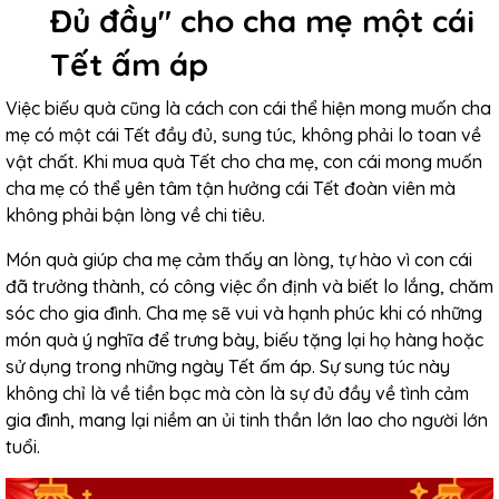
Đủ đầy" cho cha mẹ một cái
Tết ấm áp
Việc biếu quà cũng là cách con cái thể hiện mong muốn cha
mẹ có một cái Tết đầy đủ, sung túc, không phải lo toan về
vật chất. Khi mua quà Tết cho cha mẹ, con cái mong muốn
cha mẹ có thể yên tâm tận hưởng cái Tết đoàn viên mà
không phải bận lòng về chi tiêu.
Món quà giúp cha mẹ cảm thấy an lòng, tự hào vì con cái
đã trưởng thành, có công việc ổn định và biết lo lắng, chăm
sóc cho gia đình. Cha mẹ sẽ vui và hạnh phúc khi có những
món quà ý nghĩa để trưng bày, biếu tặng lại họ hàng hoặc
sử dụng trong những ngày Tết ấm áp. Sự sung túc này
không chỉ là về tiền bạc mà còn là sự đủ đầy về tình cảm
gia đình, mang lại niềm an ủi tinh thần lớn lao cho người lớn
tuổi.