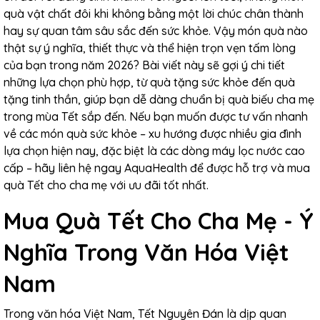
quà vật chất đôi khi không bằng một lời chúc chân thành
hay sự quan tâm sâu sắc đến sức khỏe. Vậy món quà nào
thật sự ý nghĩa, thiết thực và thể hiện trọn vẹn tấm lòng
của bạn trong năm 2026? Bài viết này sẽ gợi ý chi tiết
những lựa chọn phù hợp, từ quà tặng sức khỏe đến quà
tặng tinh thần, giúp bạn dễ dàng chuẩn bị quà biếu cha mẹ
trong mùa Tết sắp đến. Nếu bạn muốn được tư vấn nhanh
về các món quà sức khỏe – xu hướng được nhiều gia đình
lựa chọn hiện nay, đặc biệt là các dòng máy lọc nước cao
cấp – hãy liên hệ ngay AquaHealth để được hỗ trợ và mua
quà Tết cho cha mẹ với ưu đãi tốt nhất.
Mua Quà Tết Cho Cha Mẹ - Ý
Nghĩa Trong Văn Hóa Việt
Nam
Trong văn hóa Việt Nam, Tết Nguyên Đán là dịp quan