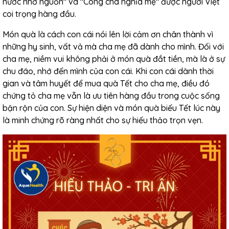
nước nhớ nguồn" và "Công cha nghĩa mẹ" được người Việt
coi trọng hàng đầu.
Món quà là cách con cái nói lên lời cảm ơn chân thành vì
những hy sinh, vất vả mà cha mẹ đã dành cho mình. Đối với
cha mẹ, niềm vui không phải ở món quà đắt tiền, mà là ở sự
chu đáo, nhớ đến mình của con cái. Khi con cái dành thời
gian và tâm huyết để mua quà Tết cho cha mẹ, điều đó
chứng tỏ cha mẹ vẫn là ưu tiên hàng đầu trong cuộc sống
bận rộn của con. Sự hiện diện và món quà biếu Tết lúc này
là minh chứng rõ ràng nhất cho sự hiếu thảo trọn vẹn.