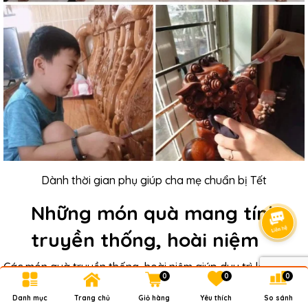
Dành thời gian phụ giúp cha mẹ chuẩn bị Tết
Những món quà mang tính
truyền thống, hoài niệm
Các món quà truyền thống, hoài niệm giúp duy trì không khí
0
0
0
Tết cổ truyền, thể hiện sự trân trọng văn hóa và sự tinh tế
của con cái khi hiểu được sở thích của người lớn tuổi.
Danh mục
Trang chủ
Giỏ hàng
Yêu thích
So sánh