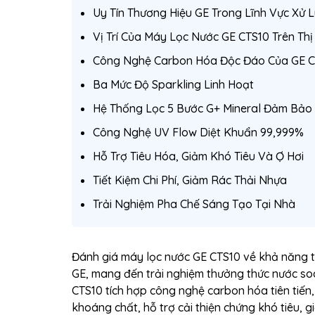
Uy Tín Thương Hiệu GE Trong Lĩnh Vực Xử 
Vị Trí Của Máy Lọc Nước GE CTS10 Trên Thị
Công Nghệ Carbon Hóa Độc Đáo Của GE C
Ba Mức Độ Sparkling Linh Hoạt
Hệ Thống Lọc 5 Bước G+ Mineral Đảm Bảo
Công Nghệ UV Flow Diệt Khuẩn 99,999%
Hỗ Trợ Tiêu Hóa, Giảm Khó Tiêu Và Ợ Hơi
Tiết Kiệm Chi Phí, Giảm Rác Thải Nhựa
Trải Nghiệm Pha Chế Sáng Tạo Tại Nhà
Đánh giá máy lọc nước GE CTS10 về khả năng t
GE, mang đến trải nghiệm thưởng thức nước so
CTS10 tích hợp công nghệ carbon hóa tiên tiến,
khoáng chất, hỗ trợ cải thiện chứng khó tiêu, 