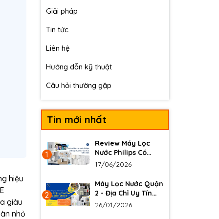
Giải pháp
Tin tức
Liên hệ
Hướng dẫn kỹ thuật
Câu hỏi thường gặp
Tin mới nhất
Review Máy Lọc
Nước Philips Có
1
Đáng Mua Cho Gia
17/06/2026
Đình Năm 2026
ng hiệu
Máy Lọc Nước Quận
GE
2 - Địa Chỉ Uy Tín
2
ga giàu
Cho Mua Sắm
26/01/2026
Online
 bàn nhỏ