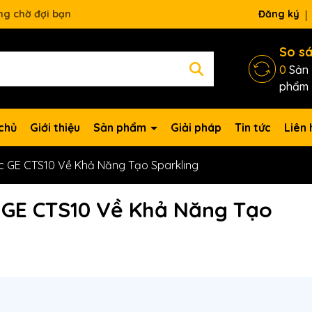
ng chờ đợi bạn
Đăng ký
So s
0
Sản
phẩm
chủ
Giới thiệu
Sản phẩm
Giải pháp
Tin tức
Liên 
 GE CTS10 Về Khả Năng Tạo Sparkling
 GE CTS10 Về Khả Năng Tạo