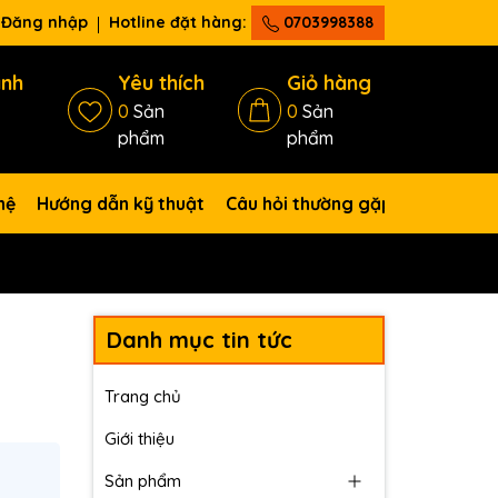
Đăng nhập
Hotline đặt hàng:
0703998388
ánh
Yêu thích
Giỏ hàng
0
Sản
0
Sản
phẩm
phẩm
hệ
Hướng dẫn kỹ thuật
Câu hỏi thường gặp
Danh mục tin tức
Trang chủ
Giới thiệu
Sản phẩm