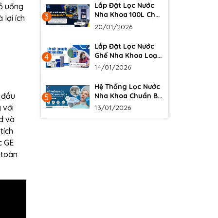
Lắp Đặt Lọc Nước
đồ uống
Nha Khoa 100L Cho
3
lợi ích
Phòng Khám Thế Hệ
20/01/2026
Mới
Lắp Đặt Lọc Nước
Ghế Nha Khoa Loại
4
Bỏ Biofilm
14/01/2026
Hệ Thống Lọc Nước
 đầu
Nha Khoa Chuẩn Bộ
5
Y Tế 2026
 với
13/01/2026
nd và
tích
c GE
 toàn