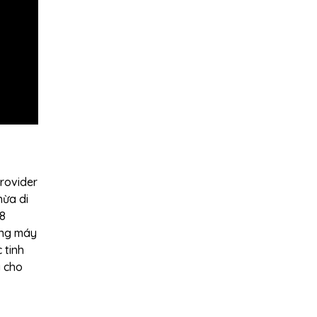
rovider
hừa di
 8
dòng máy
 tinh
g cho