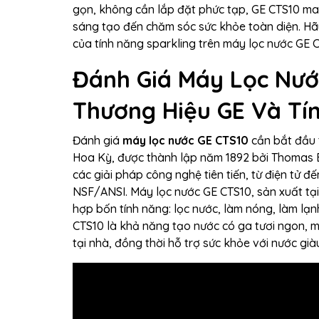
gọn, không cần lắp đặt phức tạp, GE CTS10 mang 
sáng tạo đến chăm sóc sức khỏe toàn diện. Hãy
của tính năng sparkling trên máy lọc nước GE C
Đánh Giá Máy Lọc Nướ
Thương Hiệu GE Và Tí
Đánh giá
máy lọc nước GE CTS10
cần bắt đầu 
Hoa Kỳ, được thành lập năm 1892 bởi Thomas Ed
các giải pháp công nghệ tiên tiến, từ điện tử 
NSF/ANSI. Máy lọc nước GE CTS10, sản xuất tại 
hợp bốn tính năng: lọc nước, làm nóng, làm lạ
CTS10 là khả năng tạo nước có ga tươi ngon, m
tại nhà, đồng thời hỗ trợ sức khỏe với nước già