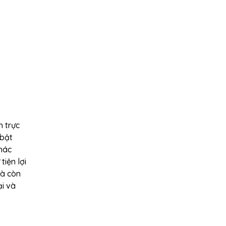
h trực
 bật
khác
iện lợi
mà còn
ại và