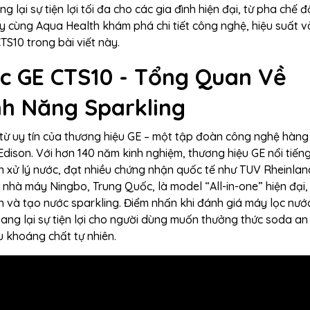
lại sự tiện lợi tối đa cho các gia đình hiện đại, từ pha chế 
 cùng Aqua Health khám phá chi tiết công nghệ, hiệu suất và 
TS10 trong bài viết này.
c GE CTS10 - Tổng Quan Về
nh Năng Sparkling
từ uy tín của thương hiệu GE – một tập đoàn công nghệ hàng
ison. Với hơn 140 năm kinh nghiệm, thương hiệu GE nổi tiếng
đến xử lý nước, đạt nhiều chứng nhận quốc tế như TUV Rheinla
nhà máy Ningbo, Trung Quốc, là model “All-in-one” hiện đại, 
nh và tạo nước sparkling. Điểm nhấn khi đánh giá máy lọc nướ
ang lại sự tiện lợi cho người dùng muốn thưởng thức soda an
u khoáng chất tự nhiên.