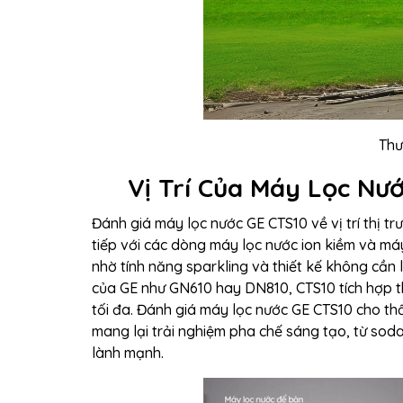
Thư
Vị Trí Của Máy Lọc Nư
Đánh giá máy lọc nước GE CTS10 về vị trí thị 
tiếp với các dòng máy lọc nước ion kiềm và m
nhờ tính năng sparkling và thiết kế không cần
của GE như GN610 hay DN810, CTS10 tích hợp t
tối đa. Đánh giá máy lọc nước GE CTS10 cho th
mang lại trải nghiệm pha chế sáng tạo, từ soda
lành mạnh.