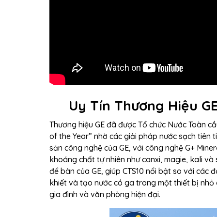
Uy Tín Thương Hiệu GE
Thương hiệu GE đã được Tổ chức Nước Toàn cầu 
of the Year” nhờ các giải pháp nước sạch tiên 
sản công nghệ của GE, với công nghệ G+ Miner
khoáng chất tự nhiên như canxi, magie, kali và 
để bàn của GE, giúp CTS10 nổi bật so với các 
khiết và tạo nước có ga trong một thiết bị nhỏ
gia đình và văn phòng hiện đại.