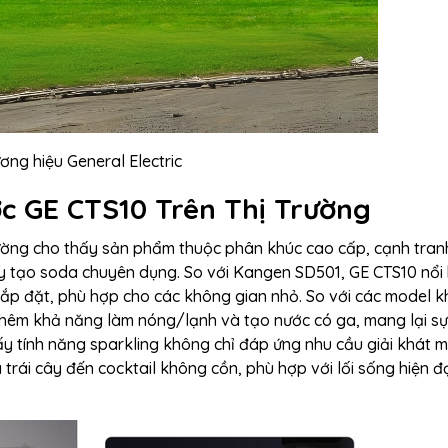
ơng hiệu General Electric
ớc GE CTS10 Trên Thị Trường
trường cho thấy sản phẩm thuộc phân khúc cao cấp, cạnh tran
áy tạo soda chuyên dụng. So với Kangen SD501, GE CTS10 nổi
 lắp đặt, phù hợp cho các không gian nhỏ. So với các model 
hêm khả năng làm nóng/lạnh và tạo nước có ga, mang lại sự t
ấy tính năng sparkling không chỉ đáp ứng nhu cầu giải khát 
 trái cây đến cocktail không cồn, phù hợp với lối sống hiện đ