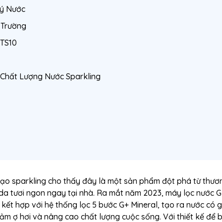
Lý Nước
 Trường
TS10
 Chất Lượng Nước Sparkling
ạo sparkling cho thấy đây là một sản phẩm đột phá từ thươ
da tươi ngon ngay tại nhà. Ra mắt năm 2023, máy lọc nước 
 kết hợp với hệ thống lọc 5 bước G+ Mineral, tạo ra nước có 
giảm ợ hơi và nâng cao chất lượng cuộc sống. Với thiết kế để