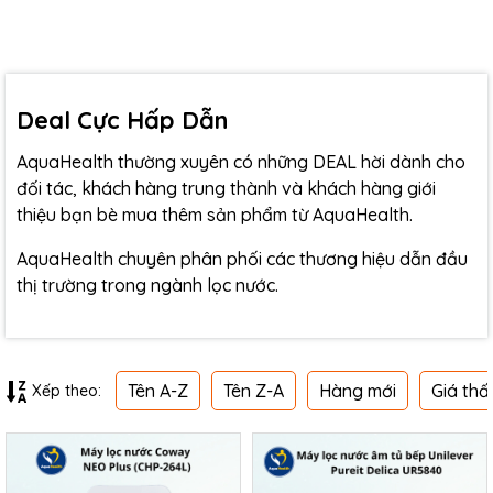
Deal Cực Hấp Dẫn
AquaHealth thường xuyên có những DEAL hời dành cho
đối tác, khách hàng trung thành và khách hàng giới
thiệu bạn bè mua thêm sản phẩm từ AquaHealth.
AquaHealth chuyên phân phối các thương hiệu dẫn đầu
thị trường trong ngành lọc nước.
Tên A-Z
Tên Z-A
Hàng mới
Giá thấ
Xếp theo: