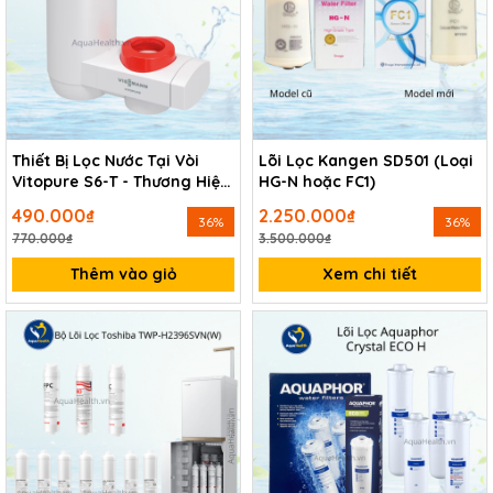
Thiết Bị Lọc Nước Tại Vòi
Lõi Lọc Kangen SD501 (Loại
Vitopure S6-T - Thương Hiệu
HG-N hoặc FC1)
Đức Trên 100 Năm
490.000₫
2.250.000₫
36%
36%
770.000₫
3.500.000₫
Thêm vào giỏ
Xem chi tiết