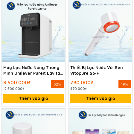
Máy Lọc Nước Nóng Thông
Thiết Bị Lọc Nước Vòi Sen
Minh Unilever Pureit Lavita
Vitopure S6-H
CR5240
8.500.000₫
790.000₫
32%
19%
12.500.000₫
970.000₫
Thêm vào giỏ
Thêm vào giỏ