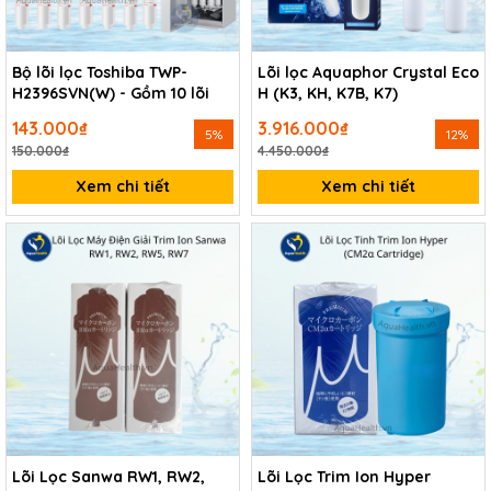
Bộ lõi lọc Toshiba TWP-
Lõi lọc Aquaphor Crystal Eco
H2396SVN(W) - Gồm 10 lõi
H (K3, KH, K7B, K7)
143.000₫
3.916.000₫
5%
12%
150.000₫
4.450.000₫
Xem chi tiết
Xem chi tiết
Lõi Lọc Sanwa RW1, RW2,
Lõi Lọc Trim Ion Hyper