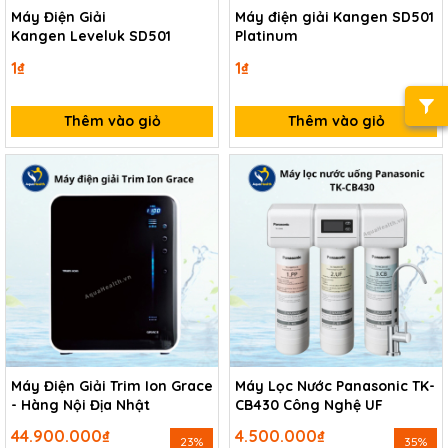
Máy Điện Giải
Máy điện giải Kangen SD501
Kangen Leveluk SD501
Platinum
1₫
1₫
Thêm vào giỏ
Thêm vào giỏ
Máy Điện Giải Trim Ion Grace
Máy Lọc Nước Panasonic TK-
- Hàng Nội Địa Nhật
CB430 Công Nghệ UF
44.900.000₫
4.500.000₫
23%
35%