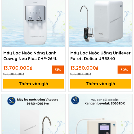
Máy Lọc Nước Nóng Lạnh
Máy Lọc Nước Uống Unilever
Coway Neo Plus CHP-264L
Pureit Delica UR5840
13.700.000₫
13.250.000₫
31%
30%
19.800.000₫
18.900.000₫
Thêm vào giỏ
Thêm vào giỏ