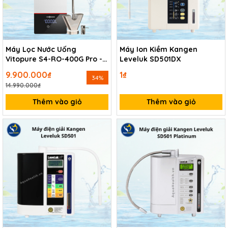
Máy Lọc Nước Uống
Máy Ion Kiềm Kangen
Vitopure S4-RO-400G Pro -
Leveluk SD501DX
Thương Hiệu Đức
9.900.000₫
1₫
34%
14.990.000₫
Thêm vào giỏ
Thêm vào giỏ