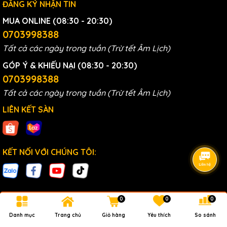
ĐĂNG KÝ NHẬN TIN
MUA ONLINE (08:30 - 20:30)
0703998388
Tất cả các ngày trong tuần (Trừ tết Âm Lịch)
GÓP Ý & KHIẾU NẠI (08:30 - 20:30)
0703998388
Tất cả các ngày trong tuần (Trừ tết Âm Lịch)
LIÊN KẾT SÀN
KẾT NỐI VỚI CHÚNG TÔI:
0
0
0
Bản quyền thuộc về
AquaHealth
.
Danh mục
Trang chủ
Giỏ hàng
Yêu thích
So sánh