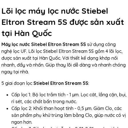
Lõi lọc máy lọc nước Stiebel
Eltron Stream 5S được sản xuất
tại Hàn Quốc
Máy lọc nước Sitebel Eltron Stream 5S
sử dụng công
nghệ lọc UF.
Lõi lọc Stiebel Eltron Stream 5S
gồm 4 lõi lọc,
được sản xuất tại Hàn Quốc. Với thiết kế dạng khớp nối
nhanh, đẩy và nhấn. Giúp thay lõi dễ dàng và nhanh chóng
ngay tại nhà.
5 giai đoạn lọc
Stiebel Eltron Stream 5S
:
Cấp lọc 1: Bộ lọc trầm tích - 1 μm. Lọc cát, lắng cặn, bụi,
rỉ sét, các chất bẩn trong nước.
Cấp lọc 2: Khối than hoạt tính - 0,5 μm. Giảm Clo, các
sản phẩm phụ khử trùng làm bằng Clo, giúp nước có vị
ngon hơn.