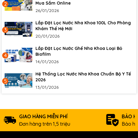
Mua Sắm Online
2
26/01/2026
Lắp Đặt Lọc Nước Nha Khoa 100L Cho Phòng
Khám Thế Hệ Mới
3
20/01/2026
Lắp Đặt Lọc Nước Ghế Nha Khoa Loại Bỏ
Biofilm
4
14/01/2026
Hệ Thống Lọc Nước Nha Khoa Chuẩn Bộ Y Tế
2026
5
13/01/2026
GIAO HÀNG MIỄN PHÍ
BẢO H
Đơn hàng trên 1,5 triệu
Bảo hà