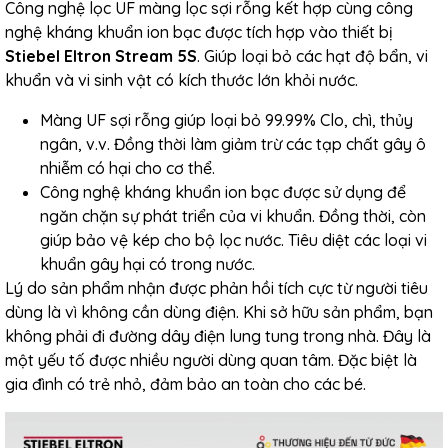
Công nghệ lọc UF màng lọc sợi rỗng kết hợp cùng công
nghệ kháng khuẩn ion bạc được tích hợp vào thiết bị
Stiebel Eltron Stream 5S
. Giúp loại bỏ các hạt độ bẩn, vi
khuẩn và vi sinh vật có kích thước lớn khỏi nước.
Màng UF sợi rỗng giúp loại bỏ 99.99% Clo, chì, thủy
ngân, v.v. Đồng thời làm giảm trừ các tạp chất gây ô
nhiễm có hại cho cơ thể.
Công nghệ kháng khuẩn ion bạc được sử dụng để
ngăn chặn sự phát triển của vi khuẩn. Đồng thời, còn
giúp bảo vệ kép cho bộ lọc nước. Tiêu diệt các loại vi
khuẩn gây hại có trong nước.
Lý do sản phẩm nhận được phản hồi tích cực từ người tiêu
dùng là vì không cần dùng điện. Khi sở hữu sản phẩm, bạn
không phải đi đường dây điện lung tung trong nhà. Đây là
một yếu tố được nhiều người dùng quan tâm. Đặc biệt là
gia đình có trẻ nhỏ, đảm bảo an toàn cho các bé.