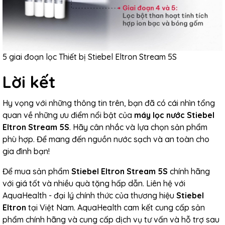
5 giai đoạn lọc Thiết bị Stiebel Eltron Stream 5S
Lời kết
Hy vọng với những thông tin trên, bạn đã có cái nhìn tổng
quan về những ưu điểm nổi bật của
máy lọc nước Stiebel
Eltron Stream 5S
. Hãy cân nhắc và lựa chọn sản phẩm
phù hợp. Để mang đến nguồn nước sạch và an toàn cho
gia đình bạn!
Để mua sản phẩm
Stiebel Eltron Stream 5S
chính hãng
với giá tốt và nhiều quà tặng hấp dẫn. Liên hệ với
AquaHealth - đại lý chính thức của thương hiệu
Stiebel
Eltron
tại Việt Nam. AquaHealth cam kết cung cấp sản
phẩm chính hãng và cung cấp dịch vụ tư vấn và hỗ trợ sau