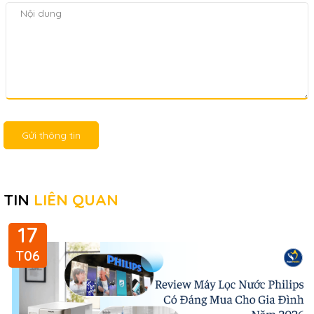
Gửi thông tin
TIN
LIÊN QUAN
17
T06