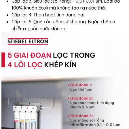
Cấp lọc 3: Siêu lọc (sợi rỗng) - 0,01-0,01 μm. Loại bỏ
100% khuẩn Ecoli mà không tạo ra nước thải.
Cấp lọc 4: Than hoạt tính dạng hạt
Cấp lọc 5: Quả cầu gốm sứ khoáng. Ngăn chặn ô
nhiễm nguồn nước đầu ra.