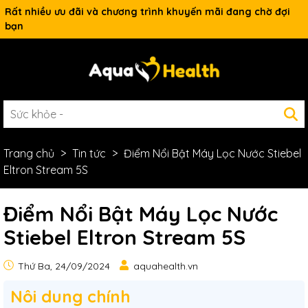
Rất nhiều ưu đãi và chương trình khuyến mãi đang chờ đợi
bạn
Trang chủ
Tin tức
Điểm Nổi Bật Máy Lọc Nước Stiebel
Eltron Stream 5S
Điểm Nổi Bật Máy Lọc Nước
Stiebel Eltron Stream 5S
Thứ Ba, 24/09/2024
aquahealth.vn
Nôi dung chính