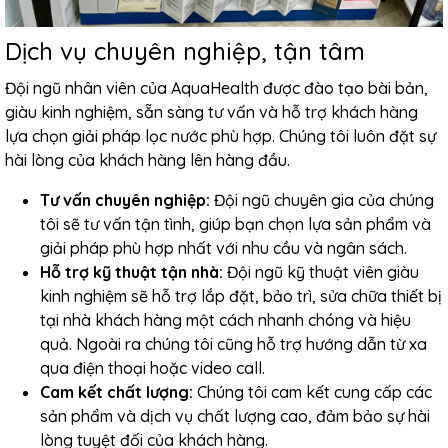
Dịch vụ chuyên nghiệp, tận tâm
Đội ngũ nhân viên của AquaHealth được đào tạo bài bản,
giàu kinh nghiệm, sẵn sàng tư vấn và hỗ trợ khách hàng
lựa chọn giải pháp lọc nước phù hợp. Chúng tôi luôn đặt sự
hài lòng của khách hàng lên hàng đầu.
Tư vấn chuyên nghiệp:
Đội ngũ chuyên gia của chúng
tôi sẽ tư vấn tận tình, giúp bạn chọn lựa sản phẩm và
giải pháp phù hợp nhất với nhu cầu và ngân sách.
Hỗ trợ kỹ thuật tận nhà:
Đội ngũ kỹ thuật viên giàu
kinh nghiệm sẽ hỗ trợ lắp đặt, bảo trì, sửa chữa thiết bị
tại nhà khách hàng một cách nhanh chóng và hiệu
quả. Ngoài ra chúng tôi cũng hỗ trợ hướng dẫn từ xa
qua điện thoại hoặc video call.
Cam kết chất lượng:
Chúng tôi cam kết cung cấp các
sản phẩm và dịch vụ chất lượng cao, đảm bảo sự hài
lòng tuyệt đối của khách hàng.