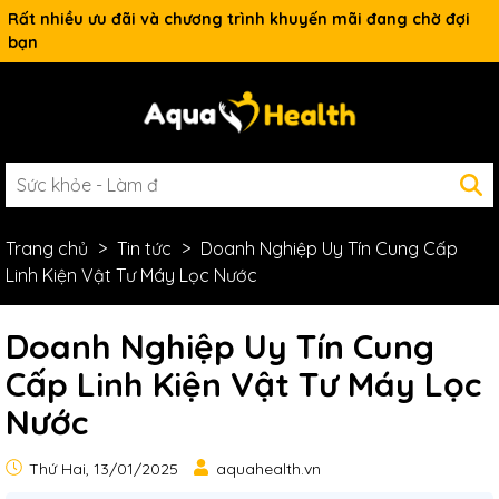
Rất nhiều ưu đãi và chương trình khuyến mãi đang chờ đợi
bạn
Trang chủ
Tin tức
Doanh Nghiệp Uy Tín Cung Cấp
Linh Kiện Vật Tư Máy Lọc Nước
Doanh Nghiệp Uy Tín Cung
Cấp Linh Kiện Vật Tư Máy Lọc
Nước
Thứ Hai, 13/01/2025
aquahealth.vn