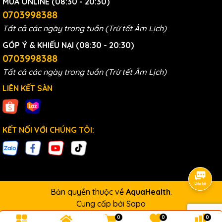
MUA ONLINE (08:30 - 20:30)
0703998388
Tất cả các ngày trong tuần (Trừ tết Âm Lịch)
GÓP Ý & KHIẾU NẠI (08:30 - 20:30)
0703998388
Tất cả các ngày trong tuần (Trừ tết Âm Lịch)
LIÊN KẾT SÀN
KẾT NỐI VỚI CHÚNG TÔI:
Bản quyền thuộc về
AquaHealth
.
Cung cấp bởi
Sapo
0
0
0