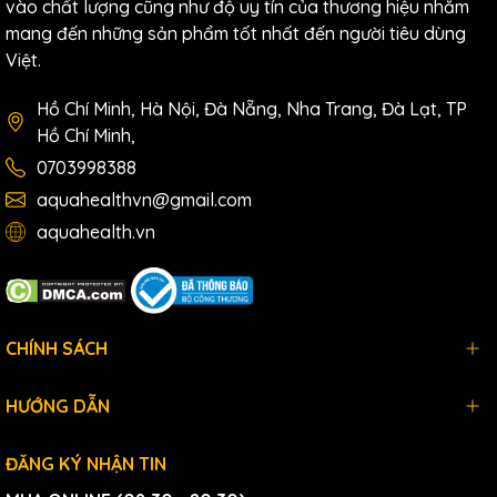
vào chất lượng cũng như độ uy tín của thương hiệu nhằm
mang đến những sản phẩm tốt nhất đến người tiêu dùng
Việt.
Hồ Chí Minh, Hà Nội, Đà Nẵng, Nha Trang, Đà Lạt, TP
Hồ Chí Minh,
0703998388
aquahealthvn@gmail.com
aquahealth.vn
CHÍNH SÁCH
HƯỚNG DẪN
ĐĂNG KÝ NHẬN TIN