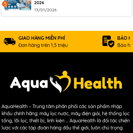
2026
5
13/01/2026
GIAO HÀNG MIỄN PHÍ
BẢO H
Đơn hàng trên 1,5 triệu
Bảo hà
AquaHealth – Trung tâm phân phối các sản phẩm nhập
khẩu chính hãng: máy lọc nước, máy điện giải, hệ thống lọc
tổng, lõi lọc, thiết bị, linh kiện … AquaHealth là đối tác chiến
lược với các tập đoàn hàng đầu thế giới, luôn chú trọng