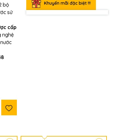
Khuyến mãi đặc biệt !!!
2 bộ
ước sử
ược cấp
g nghệ
g nước
48