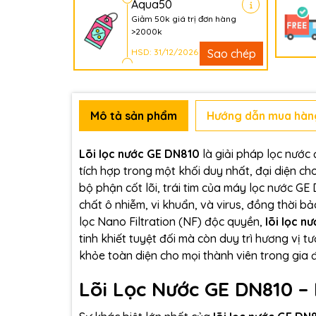
Aqua50
Giảm 50k giá trị đơn hàng
>2000k
HSD: 31/12/2026
Sao chép
Mô tả sản phẩm
Hướng dẫn mua hàn
Lõi lọc nước GE DN810
là giải pháp lọc nước
tích hợp trong một khối duy nhất, đại diện c
bộ phận cốt lõi, trái tim của máy lọc nước GE 
chất ô nhiễm, vi khuẩn, và virus, đồng thời 
lọc Nano Filtration (NF) độc quyền,
lõi lọc n
tinh khiết tuyệt đối mà còn duy trì hương vị t
khỏe toàn diện cho mọi thành viên trong gia 
Lõi Lọc Nước GE DN810 –