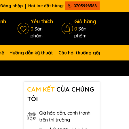
Đăng nhập
Hotline đặt hàng:
0703998388
ánh
Yêu thích
Giỏ hàng
0
Sản
0
Sản
phẩm
phẩm
hệ
Hướng dẫn kỹ thuật
Câu hỏi thường gặp
CAM KẾT
CỦA CHÚNG
TÔI
Giá hấp dẫn, cạnh tranh
trên thị trường