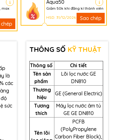
Aqua50
, max
Giảm 50k khi đăng kí thành viên
HSD: 31/12/2026
Sao chép
 chép
THÔNG SỐ
KỸ THUẬT
Thông số
Chi tiết
cấp
Tên sản
Lõi lọc nước GE
ây là
phẩm
DN810
9%
các
Thương
màng
GE (General Electric)
hiệu
 độ
vệ sức
Tương
Máy lọc nước âm tủ
thích
GE GE DN810
PCFB
(PolyPropylene
Tên lõi
Carbon Fiber Block),