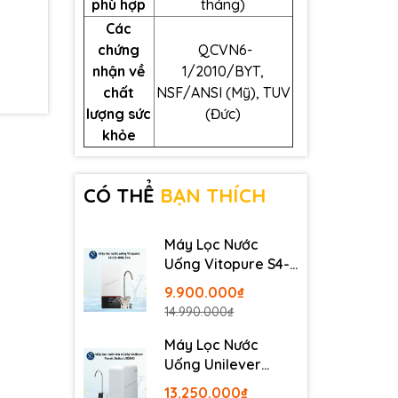
phù hợp
tháng)
Các
ớc GE
chứng
QCVN6-
ước
nhận về
1/2010/BYT,
i.
chất
NSF/ANSI (Mỹ), TUV
ơ sở
lượng sức
(Đức)
cho
khỏe
đi sâu
CÓ THỂ
BẠN THÍCH
Máy Lọc Nước
Uống Vitopure S4-
 trải
RO-400G Pro -
9.900.000₫
 ứng
Thương Hiệu Đức
14.990.000₫
Lõi
Máy Lọc Nước
à được
Uống Unilever
suất
Pureit Delica
về
13.250.000₫