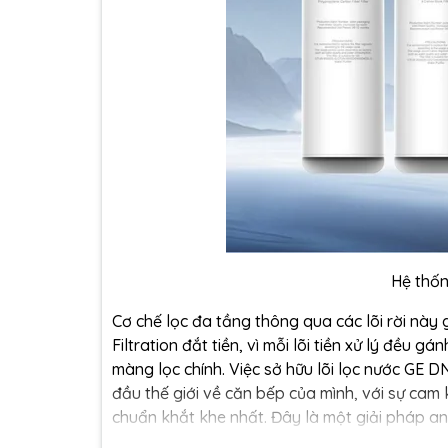
Hệ thốn
Cơ chế lọc đa tầng thông qua các lõi rời này 
Filtration đắt tiền, vì mỗi lõi tiền xử lý đều 
màng lọc chính. Việc sở hữu lõi lọc nước GE
đầu thế giới về căn bếp của mình, với sự cam
chuẩn khắt khe nhất. Đây là một giải pháp an 