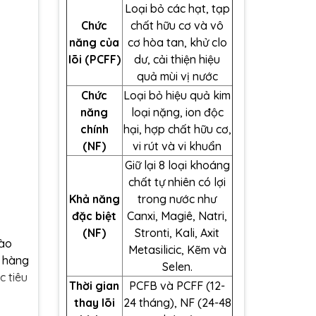
Loại bỏ các hạt, tạp
Chức
chất hữu cơ và vô
năng của
cơ hòa tan, khử clo
lõi (PCFF)
dư, cải thiện hiệu
quả mùi vị nước
Chức
Loại bỏ hiệu quả kim
năng
loại nặng, ion độc
chính
hại, hợp chất hữu cơ,
(NF)
vi rút và vi khuẩn
Giữ lại 8 loại khoáng
chất tự nhiên có lợi
Khả năng
trong nước như
đặc biệt
Canxi, Magiê, Natri,
(NF)
Stronti, Kali, Axit
vào
Metasilicic, Kẽm và
c hàng
Selen.
c tiêu
Thời gian
PCFB và PCFF (12-
thay lõi
24 tháng), NF (24-48