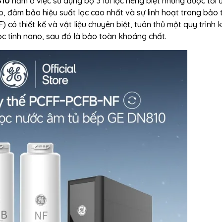
810
nằm ở việc sử dụng bộ
3
lõi lọc riêng biệt nhưng được tối 
đảm bảo hiệu suất lọc cao nhất và sự linh hoạt trong bảo tr
) có thiết kế và vật liệu chuyên biệt, tuân thủ một quy trình 
lọc tinh nano, sau đó là bảo toàn khoáng chất.