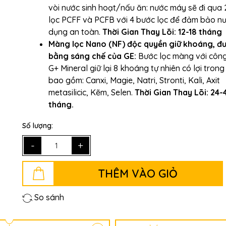
vòi nước sinh hoạt/nấu ăn: nước máy sẽ đi qua 
lọc PCFF và PCFB với 4 bước lọc để đảm bảo n
dụng an toàn.
Thời Gian Thay Lõi: 12-18 tháng
Màng lọc Nano (NF) độc quyền giữ khoáng, đ
bằng sáng chế của GE:
Bước lọc màng với côn
G+ Mineral giữ lại 8 khoáng tự nhiên có lợi tron
bao gồm: Canxi, Magie, Natri, Stronti, Kali, Axit
metasilicic, Kẽm, Selen.
Thời Gian Thay Lõi: 24-
tháng.
Số lượng:
-
+
THÊM VÀO GIỎ
So sánh