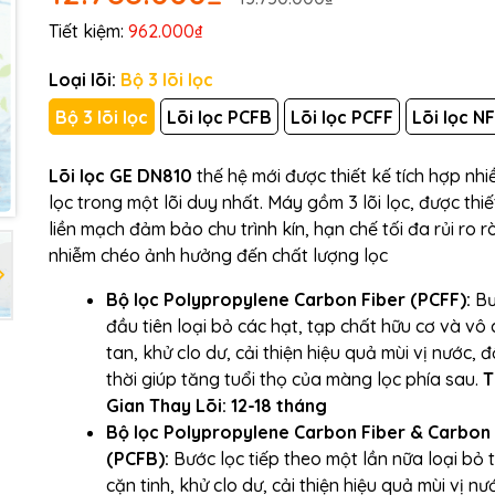
Tiết kiệm:
962.000₫
Mã giảm giá:
Loại lõi:
Bộ 3 lõi lọc
Bộ 3 lõi lọc
Lõi lọc PCFB
Lõi lọc PCFF
Lõi lọc NF
Ngày hết hạn:
Điều kiện:
Lõi lọc GE DN810
thế hệ mới được thiết kế tích hợp nh
lọc trong một lõi duy nhất. Máy gồm 3 lõi lọc, được thiế
liền mạch đảm bảo chu trình kín, hạn chế tối đa rủi ro rò 
nhiễm chéo ảnh hưởng đến chất lượng lọc
Bộ lọc Polypropylene Carbon Fiber (PCFF):
Bư
đầu tiên loại bỏ các hạt, tạp chất hữu cơ và vô
tan, khử clo dư, cải thiện hiệu quả mùi vị nước, 
thời giúp tăng tuổi thọ của màng lọc phía sau.
T
Gian Thay Lõi: 12-18 tháng
Bộ lọc Polypropylene Carbon Fiber & Carbon
(PCFB):
Bước lọc tiếp theo một lần nữa loại bỏ t
cặn tinh, khử clo dư, cải thiện hiệu quả mùi vị nư