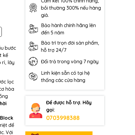
Cam kết 100% chính hãng,
bồi thường 300% nếu hàng
giả.
Bảo hành chính hãng lên
đến 5 năm
Bảo trì trọn đời sản phẩm,
iều bước
hỗ trợ 24/7
t kế
Đổi trả trong vòng 7 ngày
rỉ, lây
Linh kiện sẵn có tại hệ
thống các cửa hàng
ớc lọc
 cơ hòa
đồng
Để được hỗ trợ. Hãy
hời
gọi:
0703998388
 Block
riệt để
ớc.
Với