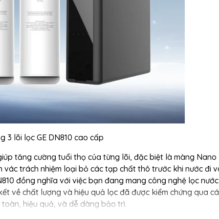
g 3 lõi lọc GE DN810 cao cấp
giúp tăng cường tuổi thọ của từng lõi, đặc biệt là màng Nano
gánh vác trách nhiệm loại bỏ các tạp chất thô trước khi nước đi 
 DN810 đồng nghĩa với việc bạn đang mang công nghệ lọc nướ
 kết về chất lượng và hiệu quả lọc đã được kiểm chứng qua cá
toàn, hiệu quả, và dễ dàng bảo trì.