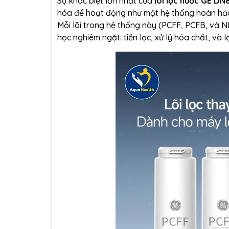
Sự khác biệt lớn nhất của
lõi lọc nước GE DN
hóa để hoạt động như một hệ thống hoàn hảo, 
Mỗi lõi trong hệ thống này (PCFF, PCFB, và NF
học nghiêm ngặt: tiền lọc, xử lý hóa chất, và 