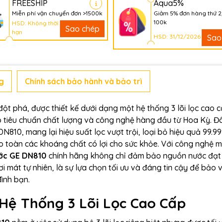
FREESHIP
Aqua5%
Miễn phí vận chuyển đơn >1500k
Giảm 5% đơn hàng thứ 2
100k
HSD: Không thời
Sao chép
hạn
HSD: 31/12/2026
Sao
g
Chính sách bảo hành và bảo trì
 đột phá, được thiết kế dưới dạng một hệ thống
3
lõi lọc cao 
ho tiêu chuẩn chất lượng và công nghệ hàng đầu từ Hoa Kỳ. Đ
DN810, mang lại hiệu suất lọc vượt trội, loại bỏ hiệu quả
99.9
bảo toàn các khoáng chất có lợi cho sức khỏe. Với công nghệ 
ước GE DN810
chính hãng không chỉ đảm bảo nguồn nước đạt
ươi mát tự nhiên, là sự lựa chọn tối ưu và đáng tin cậy để bảo 
đình bạn.
 Hệ Thống 3 Lõi Lọc Cao Cấp