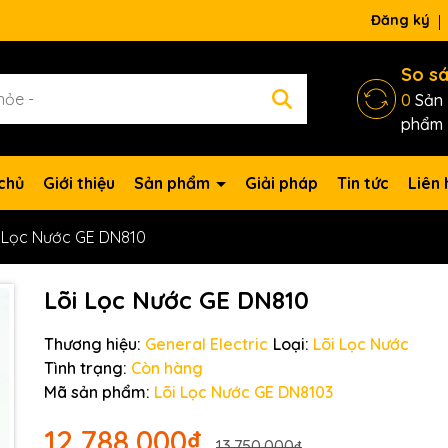
ng chờ đợi bạn
Đăng ký
So s
0
Sản
phẩm
chủ
Giới thiệu
Sản phẩm
Giải pháp
Tin tức
Liên 
i Lọc Nước GE DN810
Lõi Lọc Nước GE DN810
Thương hiệu:
General Electric
Loại:
Lõi Lọc Nước
Tình trạng:
Còn hàng
Mã sản phẩm:
Lõi Lọc Nước GE DN8103
12.788.000₫
13.750.000₫