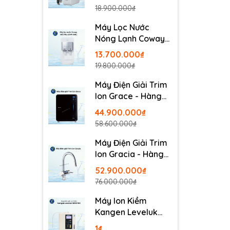
UR5840
18.900.000₫
Máy Lọc Nước
Nóng Lạnh Coway
Neo Plus CHP-264L
13.700.000₫
19.800.000₫
Máy Điện Giải Trim
Ion Grace - Hàng
Nội Địa Nhật
44.900.000₫
58.600.000₫
Máy Điện Giải Trim
Ion Gracia - Hàng
Nội Địa Nhật
52.900.000₫
76.000.000₫
Máy Ion Kiềm
Kangen Leveluk
SD501DX
1₫