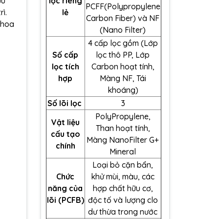
ưu
lọc riêng
PCFF(Polypropylene
ì.
lẻ
Carbon Fiber) và NF
khoa
(Nano Filter)
4 cấp lọc gồm (Lớp
Số cấp
lọc thô PP, Lớp
lọc tích
Carbon hoạt tính,
hợp
Màng NF, Tái
khoáng)
Số lõi lọc
3
PolyPropylene,
Vật liệu
Than hoạt tính,
cấu tạo
Màng NanoFilter G+
chính
Mineral
Loại bỏ cặn bẩn,
Chức
khử mùi, màu, các
năng của
hợp chất hữu cơ,
lõi (PCFB)
độc tố và lượng clo
dư thừa trong nước