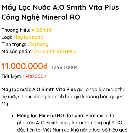
Máy Lọc Nước A.O Smith Vita Plus
Công Nghệ Mineral RO
Thương hiệu:
A.O.Smith
Loại:
Máy lọc nước
Tình trạng:
Còn hàng
Mã sản phẩm:
A.O Smith Vita Plus
11.000.000₫
12.980.000₫
Tiết kiệm:
1.980.000₫
Máy lọc nước A.O Smith Vita Plus
giải pháp lọc nước thế
hệ mới, sỡ hữu màng lọc sinh học giữ khoáng bản quyền
Mỹ:
Màng lọc Mineral RO đột phá:
Phát minh
đột
phá của A. O. Smith, máy lọc nước công nghệ RO
đầu tiên tại Việt Nam có khả
năng
loại
bỏ
hiệu quả