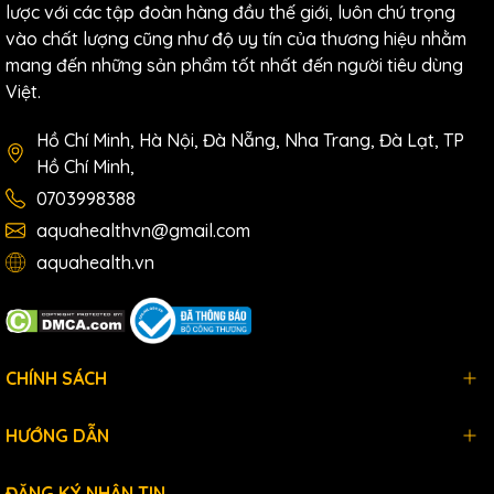
lược với các tập đoàn hàng đầu thế giới, luôn chú trọng
Nhiệt độ nước cấp
5～38℃
vào chất lượng cũng như độ uy tín của thương hiệu nhằm
Tỉ lệ thu hồi nước tinh khiết
1:1
mang đến những sản phẩm tốt nhất đến người tiêu dùng
Công suất lọc tối đa
75GPD (11.8L/H)
Việt.
Phương pháp sục rửa
Tự động làm sạch
Hồ Chí Minh, Hà Nội, Đà Nẵng, Nha Trang, Đà Lạt, TP
Chất lượng nước cấp
Nước máy sinh hoạt
Hồ Chí Minh,
Trọng lượng (Kg)
11kg
0703998388
Kích thước (Rộng x Sâu x
260 x 410 x 420
aquahealthvn@gmail.com
Cao) (mm)
aquahealth.vn
Vòi nước
Vòi điện tử
Vị trí lắp đặt
Âm tủ hoặc Để bản
CHÍNH SÁCH
HƯỚNG DẪN
ĐĂNG KÝ NHẬN TIN