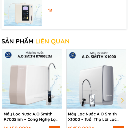
1₫
SẢN PHẨM
LIÊN QUAN
Máy Lọc Nước A.O Smith
Máy Lọc Nước A.O Smith
R700Slim – Công Nghệ Lọc
X1000 – Tuổi Thọ Lõi Lọc
Đột Phá
Cao Nhất
Thương hiệu A.O Smith - Hơn 150 năm tại Hoa Kỳ