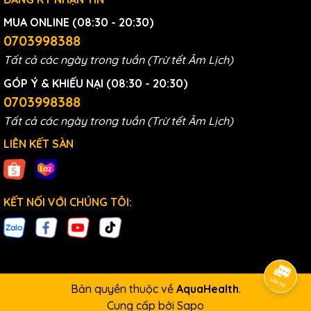
MUA ONLINE (08:30 - 20:30)
0703998388
Tất cả các ngày trong tuần (Trừ tết Âm Lịch)
GÓP Ý & KHIẾU NẠI (08:30 - 20:30)
0703998388
Tất cả các ngày trong tuần (Trừ tết Âm Lịch)
LIÊN KẾT SÀN
KẾT NỐI VỚI CHÚNG TÔI:
Các thông số kĩ thuật của máy
Các chứng nhận về chất lượng quốc
tế về an toàn sức khoẻ
Bản quyền thuộc về
AquaHealth
.
Sự an tâm tuyệt đối khi sử dụng thiết bị lọc nước này
Cung cấp bởi
Sapo