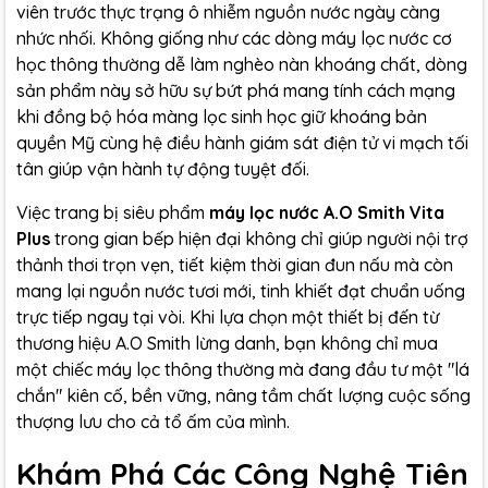
viên trước thực trạng ô nhiễm nguồn nước ngày càng
nhức nhối. Không giống như các dòng máy lọc nước cơ
học thông thường dễ làm nghèo nàn khoáng chất, dòng
sản phẩm này sở hữu sự bứt phá mang tính cách mạng
khi đồng bộ hóa màng lọc sinh học giữ khoáng bản
quyền Mỹ cùng hệ điều hành giám sát điện tử vi mạch tối
tân giúp vận hành tự động tuyệt đối.
Việc trang bị siêu phẩm
máy lọc nước A.O Smith Vita
Plus
trong gian bếp hiện đại không chỉ giúp người nội trợ
thảnh thơi trọn vẹn, tiết kiệm thời gian đun nấu mà còn
mang lại nguồn nước tươi mới, tinh khiết đạt chuẩn uống
trực tiếp ngay tại vòi. Khi lựa chọn một thiết bị đến từ
thương hiệu A.O Smith lừng danh, bạn không chỉ mua
một chiếc máy lọc thông thường mà đang đầu tư một "lá
chắn" kiên cố, bền vững, nâng tầm chất lượng cuộc sống
thượng lưu cho cả tổ ấm của mình.
Khám Phá Các Công Nghệ Tiên