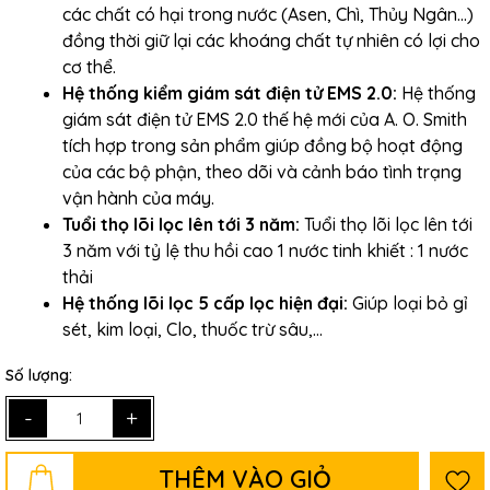
các chất có hại
trong nước (Asen, Chì, Thủy Ngân…)
đồng thời giữ lại các khoáng chất tự nhiên có lợi
cho
cơ thể.
Hệ thống kiểm giám sát điện tử EMS 2.0:
Hệ thống
giám sát điện tử EMS 2.0 thế hệ mới của A. O. Smith
tích hợp trong sản phẩm giúp đồng bộ hoạt động
của các bộ phận, theo dõi và cảnh báo tình trạng
vận hành của máy.
Tuổi thọ lõi lọc lên tới 3 năm:
Tuổi thọ lõi lọc lên tới
3 năm với tỷ lệ thu hồi cao 1 nước tinh khiết : 1 nước
thải
Hệ thống lõi lọc 5 cấp lọc hiện đại:
Giúp loại bỏ gỉ
sét, kim loại, Clo, thuốc trừ sâu,...
Số lượng:
-
+
THÊM VÀO GIỎ