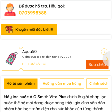
Để được hỗ trợ. Hãy gọi:
0703998388
Khuyến mãi đặc biệt !!!
Aqua50
Giảm 50k giá trị đơn hàng >2000k
HSD: 31/12/2026
Sao chép
Mô tả sản phẩm
Hướng dẫn mua hàng
Chính sách b
Máy lọc nước A.O Smith Vita Plus
chính là giải pháp lọc
nước thế hệ mới đang được hàng triệu gia đình săn đón
nhằm bảo bọc toàn diện cho sức khỏe của từng thành