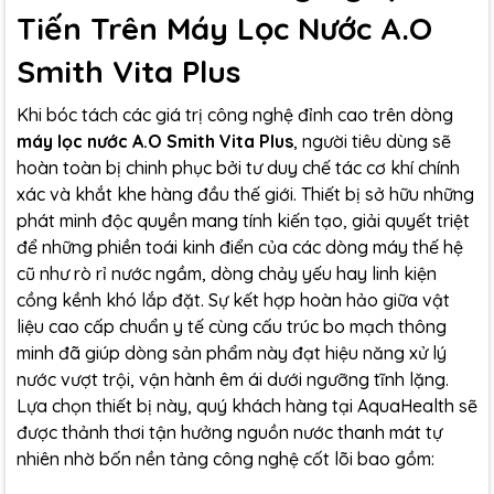
Tiến Trên Máy Lọc Nước A.O
Smith Vita Plus
Khi bóc tách các giá trị công nghệ đỉnh cao trên dòng
máy lọc nước A.O Smith Vita Plus
, người tiêu dùng sẽ
hoàn toàn bị chinh phục bởi tư duy chế tác cơ khí chính
xác và khắt khe hàng đầu thế giới. Thiết bị sở hữu những
phát minh độc quyền mang tính kiến tạo, giải quyết triệt
để những phiền toái kinh điển của các dòng máy thế hệ
cũ như rò rỉ nước ngầm, dòng chảy yếu hay linh kiện
cồng kềnh khó lắp đặt. Sự kết hợp hoàn hảo giữa vật
liệu cao cấp chuẩn y tế cùng cấu trúc bo mạch thông
minh đã giúp dòng sản phẩm này đạt hiệu năng xử lý
nước vượt trội, vận hành êm ái dưới ngưỡng tĩnh lặng.
Lựa chọn thiết bị này, quý khách hàng tại AquaHealth sẽ
được thảnh thơi tận hưởng nguồn nước thanh mát tự
nhiên nhờ bốn nền tảng công nghệ cốt lõi bao gồm: