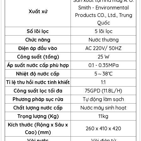
Sản xuất tại nhà máy A. O.
Smith - Environmental
Xuất xứ
Products CO., Ltd., Trung
Quốc
Số lõi lọc
5 lõi lọc
Chức năng
Nước thường
Điện áp đầu vào
AC 220V/ 50HZ
Công suất (tổng)
25 W
Áp suất nước cấp phù hợp
0.1 - 0.35MPa
Nhiệt độ nước cấp
5～38℃
Tỉ lệ thu hồi nước tinh khiết
1:1
Công suất lọc tối đa
75GPD (11.8L/H)
Phương pháp sục rửa
Tự động làm sạch
Chất lượng nước cấp
Nước máy sinh hoạt
Trọng lượng (Kg)
11kg
Kích thước (Rộng x Sâu x
260 x 410 x 420
Cao) (mm)
Vòi nước
Vòi điện tử